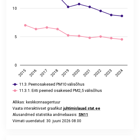
The chart has 1 X axis displaying categories.
The chart has 2 Y axes displaying tuhat tonni, and values.
10
5
0
2024
2017
2022
2019
2016
2021
2018
2023
2015
2020
11.3. Peenosakesed PM10 välisõhus
11.3.1. Eriti peened osakesed PM2,5 välisõhus
Allikas: keskkonnaagentuur
Vaata interaktiivset graafikut
juhtimislauad.stat.ee
Alusandmed statistika andmebaasis:
SN11
Viimati uuendatud: 30. juuni 2026 08.00
End of interactive chart.
Ühissõidukiga, jalgrattaga või jalgsi tööl käijate osatähtsus,