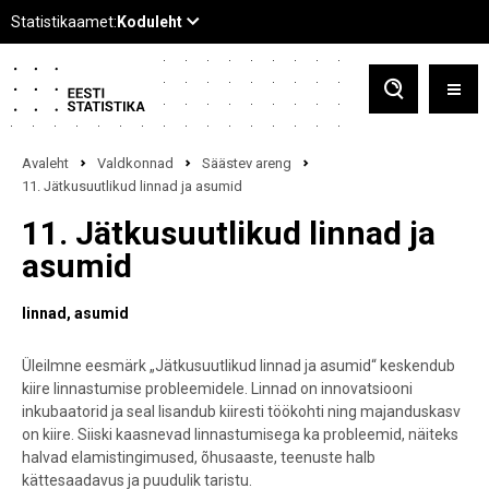
Avaleht
Valdkonnad
Säästev areng
11. Jätkusuutlikud linnad ja asumid
11. Jätkusuutlikud linnad ja
asumid
linnad
asumid
Üleilmne eesmärk „Jätkusuutlikud linnad ja asumid“ keskendub
kiire linnastumise probleemidele. Linnad on innovatsiooni
inkubaatorid ja seal lisandub kiiresti töökohti ning majanduskasv
on kiire. Siiski kaasnevad linnastumisega ka probleemid, näiteks
halvad elamistingimused, õhusaaste, teenuste halb
kättesaadavus ja puudulik taristu.