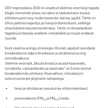
ÜRO tegevuskava 2030 on seadnud üleilmse eesmärgi tagada
kõigile inimestele piisav, turvaline ja taskukohane eluase,
põhiteenused ning moderniseerida räämas agulid. Tähtis on
tõhus jäätmemajandus ja transpordiühenduste, eelkõige
ühissõidukite kasutamisvõimalus. Tähtis on linnaelanikele
tagada juurdepääs avalikele rohealadele ja muule avalikule
ruumile.
Eesti säästva arengu strateegia rõhutab vajadust arendada
linnakeskkond välja mitmekesise ja atraktiivsena ning
inimsõbralikuna.
Üleilmne eesmärk „Muuta linnad ja asulad kaasavaks,
turvaliseks, vastupidavaks ja säästvaks“ on Eestis seotud
linnakeskkonda (ehitised, õhukvaliteet, rohealad jm)
iseloomustavate järgmiste näitajatega:
heas ja rahuldavas seisukorras ehitismälestised;
peenosakeste (PM₁₀ ja PM₂,₅) heide;