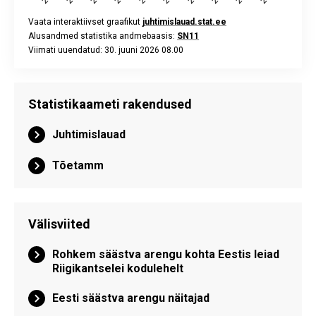
Vaata interaktiivset graafikut
juhtimislauad.stat.ee
Alusandmed statistika andmebaasis:
SN11
Viimati uuendatud: 30. juuni 2026 08.00
End of interactive chart.
Statistikaameti rakendused
Juhtimislauad
Tõetamm
Välisviited
Rohkem säästva arengu kohta Eestis leiad
Riigikantselei kodulehelt
Eesti säästva arengu näitajad