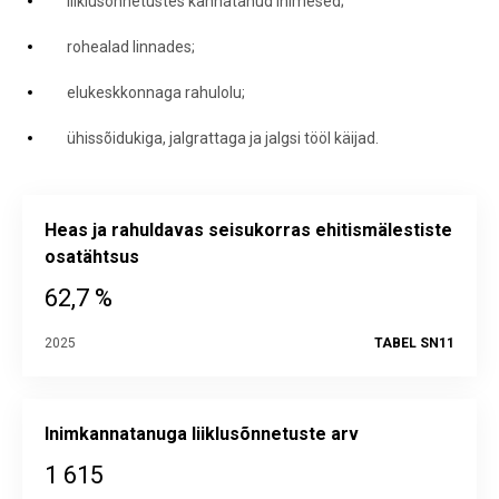
liiklusõnnetustes kannatanud inimesed;
rohealad linnades;
elukeskkonnaga rahulolu;
ühissõidukiga, jalgrattaga ja jalgsi tööl käijad.
Heas ja rahuldavas seisukorras ehitismälestiste
osatähtsus
62,7 %
2025
TABEL SN11
Inimkannatanuga liiklusõnnetuste arv
1 615