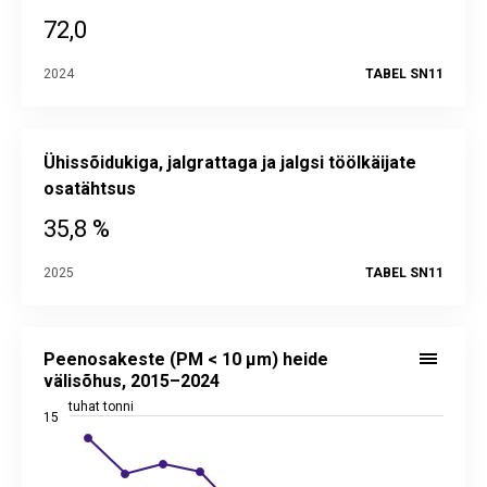
72,0
2024
TABEL SN11
Ühissõidukiga, jalgrattaga ja jalgsi töölkäijate
osatähtsus
35,8 %
2025
TABEL SN11
Peenosakeste (PM < 10 µm) heide välisõhus, 2015–2024
Line chart with 2 lines.
Peenosakeste (PM < 10 µm) heide
Allikas: keskkonnaagentuur
välisõhus, 2015–2024
Vaata interaktiivset graafikut
juhtimislauad.stat.ee
tuhat tonni
15
Alusandmed statistika andmebaasis:
SN11
Viimati uuendatud: 30. juuni 2026 08.00
View as data table, Peenosakeste (PM < 10 µm) heide väl