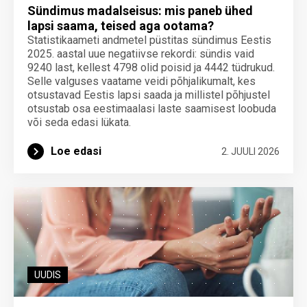
Sündimus madalseisus: mis paneb ühed
lapsi saama, teised aga ootama?
Statistikaameti andmetel püstitas sündimus Eestis
2025. aastal uue negatiivse rekordi: sündis vaid
9240 last, kellest 4798 olid poisid ja 4442 tüdrukud.
Selle valguses vaatame veidi põhjalikumalt, kes
otsustavad Eestis lapsi saada ja millistel põhjustel
otsustab osa eestimaalasi laste saamisest loobuda
või seda edasi lükata.
Loe edasi
2. JUULI 2026
UUDIS