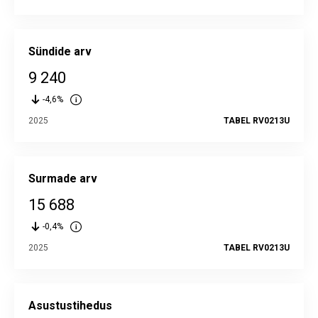
Sündide arv
9 240
-4,6%
2025
TABEL RV0213U
Surmade arv
15 688
-0,4%
2025
TABEL RV0213U
Asustustihedus