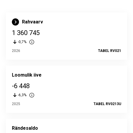
Rahvaarv
1 360 745
-0,7%
2026
TABEL RV021
Loomulik iive
-6 448
-6,3%
2025
TABEL RV0213U
Rändesaldo