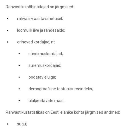
Rahvastiku põhinäitajad on järgmised:
rahvaarv aastavahetusel;
loomulik iive ja rändesaldo;
erinevad kordajad, nt
sündimuskordajad;
suremuskordajad;
oodatav eluiga;
demograafiline tööturusurveindeks;
ülalpeetavate määr.
Rahvastikustatistikas on Eesti elanike kohta järgmised andmed:
sugu;