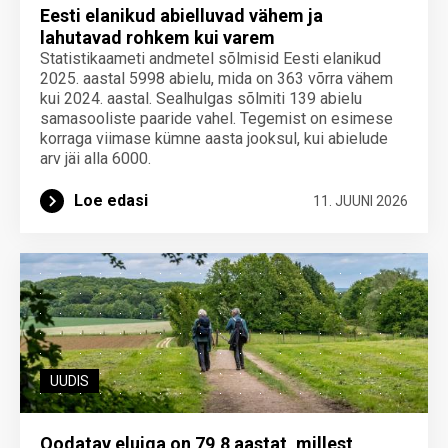
Eesti elanikud abielluvad vähem ja
lahutavad rohkem kui varem
Statistikaameti andmetel sõlmisid Eesti elanikud
2025. aastal 5998 abielu, mida on 363 võrra vähem
kui 2024. aastal. Sealhulgas sõlmiti 139 abielu
samasooliste paaride vahel. Tegemist on esimese
korraga viimase kümne aasta jooksul, kui abielude
arv jäi alla 6000.
Loe edasi
11. JUUNI 2026
UUDIS
Oodatav eluiga on 79,8 aastat, millest