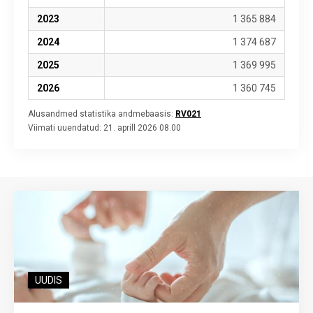
2023
1 365 884
2024
1 374 687
2025
1 369 995
2026
1 360 745
Alusandmed statistika andmebaasis:
RV021
Viimati uuendatud:
21. aprill 2026 08.00
UUDIS