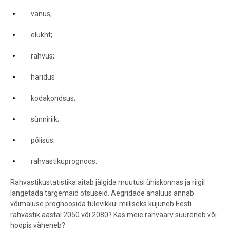
vanus;
elukht;
rahvus;
haridus
kodakondsus;
sünniriik;
põlisus;
rahvastikuprognoos.
Rahvastikustatistika aitab jälgida muutusi ühiskonnas ja riigil
langetada targemaid otsuseid. Aegridade analüüs annab
võimaluse prognoosida tulevikku: milliseks kujuneb Eesti
rahvastik aastal 2050 või 2080? Kas meie rahvaarv suureneb või
hoopis väheneb?