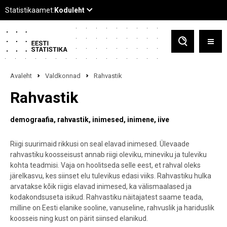
Avaleht
Valdkonnad
Rahvastik
Rahvastik
demograafia
rahvastik
inimesed
inimene
iive
Riigi suurimaid rikkusi on seal elavad inimesed. Ülevaade
rahvastiku koosseisust annab riigi oleviku, mineviku ja tuleviku
kohta teadmisi. Vaja on hoolitseda selle eest, et rahval oleks
järelkasvu, kes siinset elu tulevikus edasi viiks. Rahvastiku hulka
arvatakse kõik riigis elavad inimesed, ka välismaalased ja
kodakondsuseta isikud. Rahvastiku näitajatest saame teada,
milline on Eesti elanike sooline, vanuseline, rahvuslik ja hariduslik
koosseis ning kust on pärit siinsed elanikud.