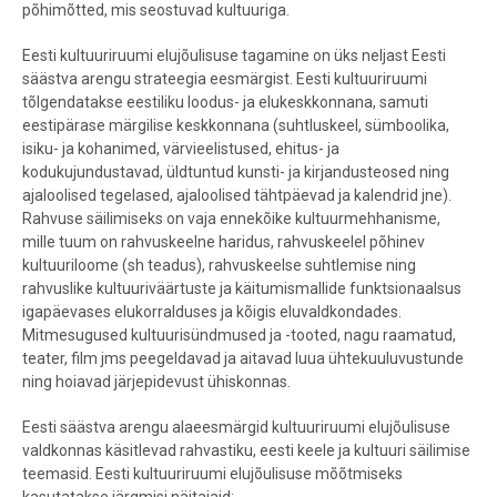
põhimõtted, mis seostuvad kultuuriga.
Eesti kultuuriruumi elujõulisuse tagamine on üks neljast Eesti
säästva arengu strateegia eesmärgist. Eesti kultuuriruumi
tõlgendatakse eestiliku loodus- ja elukeskkonnana, samuti
eestipärase märgilise keskkonnana (suhtluskeel, sümboolika,
isiku- ja kohanimed, värvieelistused, ehitus- ja
kodukujundustavad, üldtuntud kunsti- ja kirjandusteosed ning
ajaloolised tegelased, ajaloolised tähtpäevad ja kalendrid jne).
Rahvuse säilimiseks on vaja ennekõike kultuurmehhanisme,
mille tuum on rahvuskeelne haridus, rahvuskeelel põhinev
kultuuriloome (sh teadus), rahvuskeelse suhtlemise ning
rahvuslike kultuuriväärtuste ja käitumismallide funktsionaalsus
igapäevases elukorralduses ja kõigis eluvaldkondades.
Mitmesugused kultuurisündmused ja -tooted, nagu raamatud,
teater, film jms peegeldavad ja aitavad luua ühtekuuluvustunde
ning hoiavad järjepidevust ühiskonnas.
Eesti säästva arengu alaeesmärgid kultuuriruumi elujõulisuse
valdkonnas käsitlevad rahvastiku, eesti keele ja kultuuri säilimise
teemasid. Eesti kultuuriruumi elujõulisuse mõõtmiseks