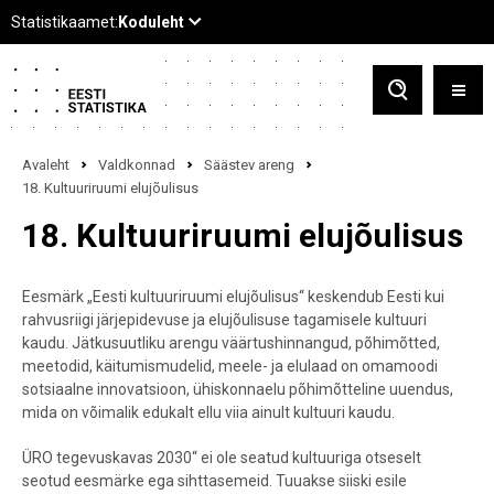
Avaleht
Valdkonnad
Säästev areng
18. Kultuuriruumi elujõulisus
18. Kultuuriruumi elujõulisus
Eesmärk „Eesti kultuuriruumi elujõulisus“ keskendub Eesti kui
rahvusriigi järjepidevuse ja elujõulisuse tagamisele kultuuri
kaudu. Jätkusuutliku arengu väärtushinnangud, põhimõtted,
meetodid, käitumismudelid, meele- ja elulaad on omamoodi
sotsiaalne innovatsioon, ühiskonnaelu põhimõtteline uuendus,
mida on võimalik edukalt ellu viia ainult kultuuri kaudu.
ÜRO tegevuskavas 2030“ ei ole seatud kultuuriga otseselt
seotud eesmärke ega sihttasemeid. Tuuakse siiski esile