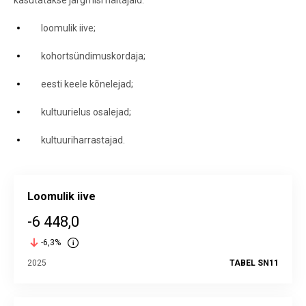
kasutatakse järgmisi näitajaid:
loomulik iive;
kohortsündimuskordaja;
eesti keele kõnelejad;
kultuurielus osalejad;
kultuuriharrastajad.
Loomulik iive
-6 448,0
-6,3%
2025
TABEL SN11