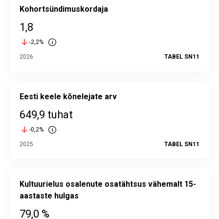
Kohortsündimuskordaja
1,8
-2,2%
2026
TABEL SN11
Eesti keele kõnelejate arv
649,9 tuhat
-0,2%
2025
TABEL SN11
Kultuurielus osalenute osatähtsus vähemalt 15-
aastaste hulgas
79,0 %