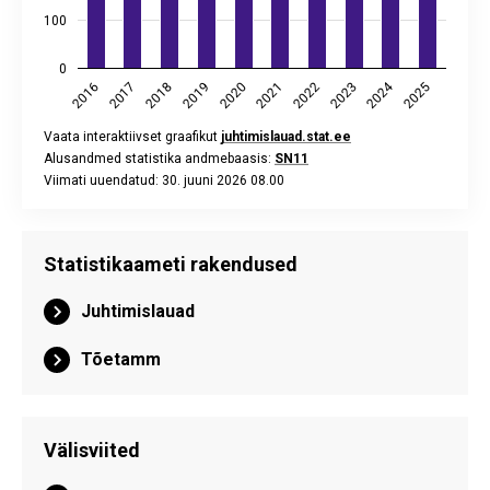
100
0
2024
2018
2023
2017
2022
2016
2021
2020
2025
2019
Vaata interaktiivset graafikut
juhtimislauad.stat.ee
Alusandmed statistika andmebaasis:
SN11
Viimati uuendatud: 30. juuni 2026 08.00
End of interactive chart.
Statistikaameti rakendused
Juhtimislauad
Tõetamm
Välisviited