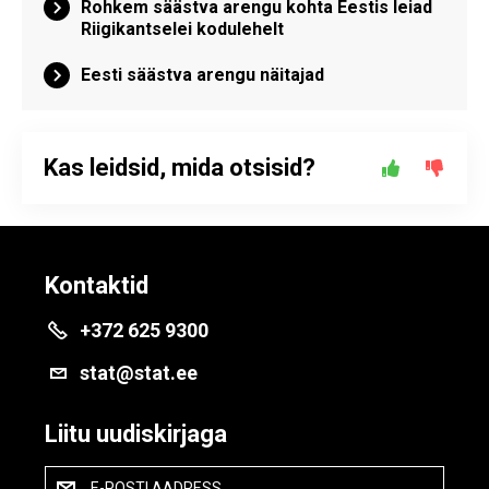
Rohkem säästva arengu kohta Eestis leiad
Riigikantselei kodulehelt
Eesti säästva arengu näitajad
Kas leidsid, mida otsisid?
Kontaktid
+372 625 9300
stat@stat.ee
Liitu uudiskirjaga
E-POSTI AADRESS