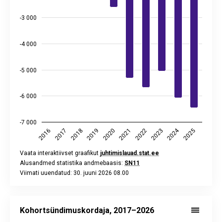
-3 000
-4 000
-5 000
-6 000
-7 000
2024
2018
2023
2020
2025
2017
2022
2019
2016
2021
Vaata interaktiivset graafikut
juhtimislauad.stat.ee
Alusandmed statistika andmebaasis:
SN11
Viimati uuendatud: 30. juuni 2026 08.00
End of interactive chart.
Kohortsündimuskordaja, 2017–2026
Bar chart with 10 bars.
Kohortsündimuskordaja, 2017–2026
Vaata interaktiivset graafikut
juhtimislauad.stat.ee