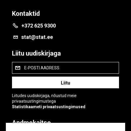
Kontaktid
+372 625 9300
stat@stat.ee
Liitu uudiskirjaga
E-POSTI AADRESS
Liitudes uudiskirjaga, nõustud meie
privaatsustingimustega
Statistikaameti privaatsustingimused
Andmekaitse
Andmekaitse