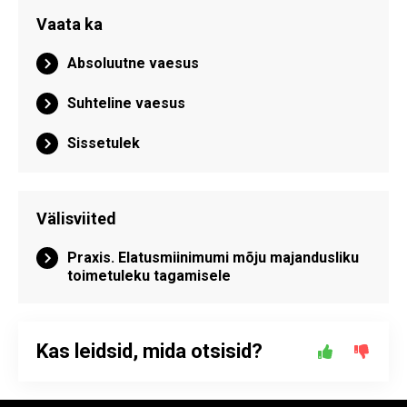
Vaata ka
Absoluutne vaesus
Suhteline vaesus
Sissetulek
Välisviited
Praxis. Elatusmiinimumi mõju majandusliku
toimetuleku tagamisele
Kas leidsid, mida otsisid?