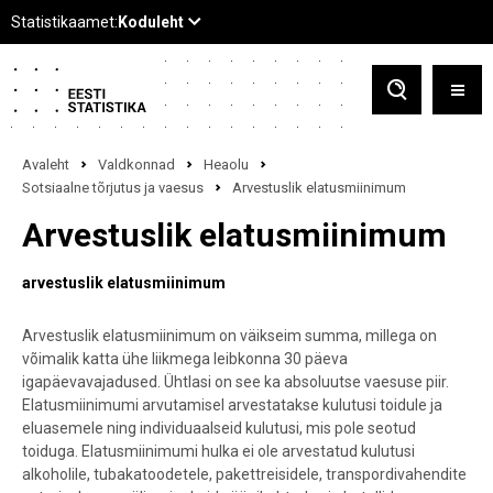
Avaleht
Valdkonnad
Heaolu
Sotsiaalne tõrjutus ja vaesus
Arvestuslik elatusmiinimum
Arvestuslik elatusmiinimum
arvestuslik elatusmiinimum
Arvestuslik elatusmiinimum on väikseim summa, millega on
võimalik katta ühe liikmega leibkonna 30 päeva
igapäevavajadused. Ühtlasi on see ka absoluutse vaesuse piir.
Elatusmiinimumi arvutamisel arvestatakse kulutusi toidule ja
eluasemele ning individuaalseid kulutusi, mis pole seotud
toiduga. Elatusmiinimumi hulka ei ole arvestatud kulutusi
alkoholile, tubakatoodetele, pakettreisidele, transpordivahendite