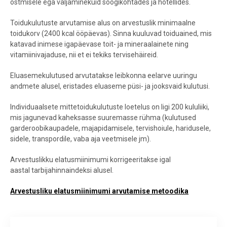
ostmisele ega väljaminekuid söögikohtades ja hotellides.
Toidukulutuste arvutamise alus on arvestuslik minimaalne
toidukorv (2400 kcal ööpäevas). Sinna kuuluvad toiduained, mis
katavad inimese igapäevase toit- ja mineraalainete ning
vitamiinivajaduse, nii et ei tekiks tervisehäireid.
Eluasemekulutused arvutatakse leibkonna eelarve uuringu
andmete alusel, eristades eluaseme püsi- ja jooksvaid kulutusi.
Individuaalsete mittetoidukulutuste loetelus on ligi 200 kululiiki,
mis jagunevad kaheksasse suuremasse rühma (kulutused
garderoobikaupadele, majapidamisele, tervishoiule, haridusele,
sidele, transpordile, vaba aja veetmisele jm).
Arvestuslikku elatusmiinimumi korrigeeritakse igal
aastal tarbijahinnaindeksi alusel.
Arvestusliku elatusmiinimumi arvutamise metoodika