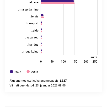
..eluase
..majapidamine
..tervis
..transport
..side
..vaba aeg
..haridus
..muud kulud
eurot
0
50
100
150
200
250
2024
2025
Alusandmed statistika andmebaasis:
LE27
Viimati uuendatud: 23. jaanuar 2026 08.00
End of interactive chart.