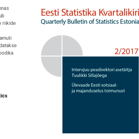
onnas
kub
 riikide
samuti
ldatakse
oodika
tics