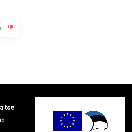
aitse
e
ted