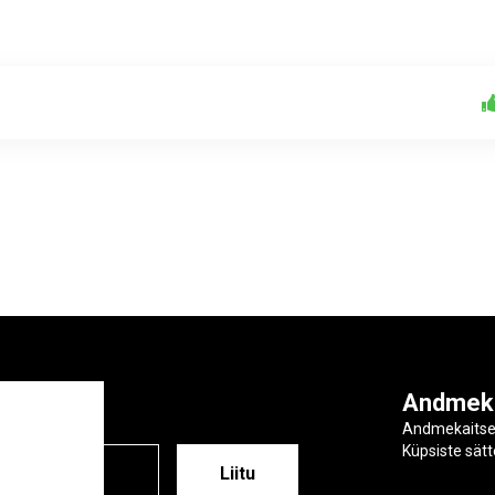
ga
Andmek
Andmekaits
Küpsiste sät
ESS