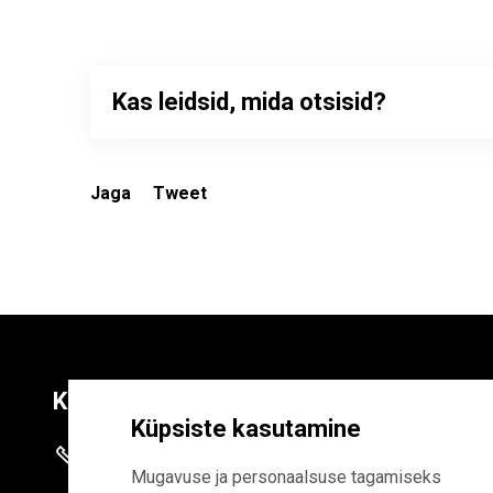
Kas leidsid, mida otsisid?
Jaga
Tweet
Kontaktid
Liitu uudiskirja
Küpsiste kasutamine
+372 625 9300
E-POSTI AADR
Mugavuse ja personaalsuse tagamiseks