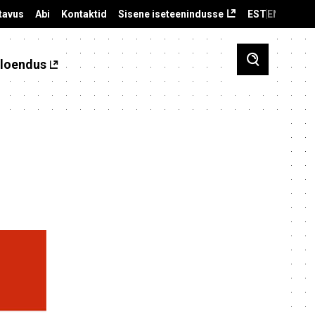
tavus
Abi
Kontaktid
Sisene iseteenindusse
EST
ENG
loendus