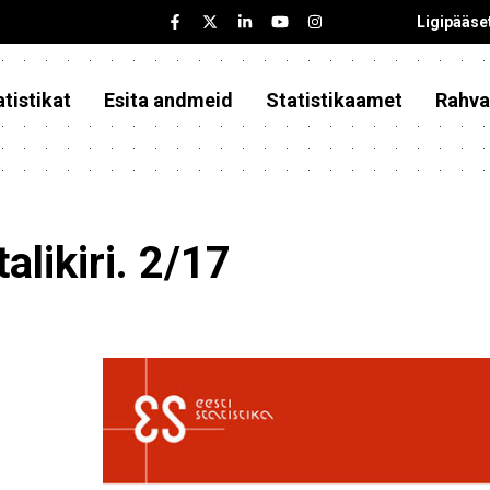
Ligipääse
tistikat
Esita andmeid
Statistikaamet
Rahva
alikiri. 2/17