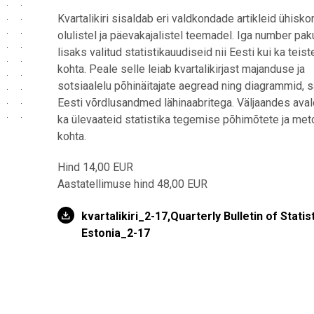
Kvartalikiri sisaldab eri valdkondade artikleid ühisk
olulistel ja päevakajalistel teemadel. Iga number pa
lisaks valitud statistikauudiseid nii Eesti kui ka teiste
kohta. Peale selle leiab kvartalikirjast majanduse ja
sotsiaalelu põhinäitajate aegread ning diagrammid, 
Eesti võrdlusandmed lähinaabritega. Väljaandes ava
ka ülevaateid statistika tegemise põhimõtete ja met
kohta.
Hind 14,00 EUR
Aastatellimuse hind 48,00 EUR
kvartalikiri_2-17,Quarterly Bulletin of Statis
Estonia_2-17