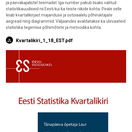
ja päevakajalistel teemadel. Iga number pakub lisaks valitud
statistikauudiseid nii Eesti kui ka teiste riikide kohta. Peale selle
leiab kvartalikirjast majanduse ja sotsiaalelu põhinäitajate
aegread ning diagrammid. Väljaandes avaldatakse ka ülevaateid
statistika tegemise põhimõtete ja metoodika kohta.
Kvartalikiri_1_18_EST.pdf