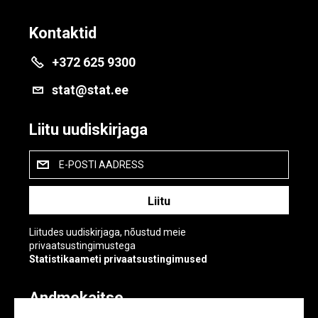
Kontaktid
+372 625 9300
stat@stat.ee
Liitu uudiskirjaga
E-POSTI AADRESS
Liitudes uudiskirjaga, nõustud meie
privaatsustingimustega
Statistikaameti privaatsustingimused
Andmekaitse
Andmekaitse