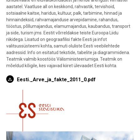
lühiülevaate eri eluvaldkondadest ja nende arengust viimastel
aastatel. Vaatluse all on keskkond, rahvastik, tervishoid,
sotsiaalne kaitse, haridus, kultuur, palk, tarbimine, hinnad ja
hinnaindeksid, rahvamajanduse arvepidamine, rahandus,
tööstus, põllumajandus, elamumajandus, kaubandus, transport
ja side, turism jms. Eestit võrreldakse teiste Euroopa Liidu
riikidega. Lisatud on geograafilisi fakte Eesti ja infot
valitsussüsteemi kohta, samuti oluliste Eesti veebilehtede
aadressid. Info on esitatud tekstide, tabelite ja diagrammidena.
Teatmik valmib koostöös Välisministeeriumiga. Teatmik on
mõeldud kõigile, kes vajavad kiiret ülevaadet Eesti kohta.
Eesti._Arve_ja_fakte_2011_0.pdf