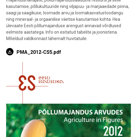
majandusnäitajate, põllumajandussaaduste ressursi ja selle
kasutamise, põllukultuuride ning viljapuu- ja marjaaedade pinna,
saagi ja saagikuse, loomade arvu ja loomakasvatustoodangu
ning mineraal- ja orgaanilise väetise kasutamise kohta. Hea
ülevaate Eesti põllumajanduse arengust annavad võrdlused
eelmiste aastatega. Info on esitatud tabelite ja joonistena.
Mõeldud valdkonnast lähemalt huvitatuile.
PMA_2012-CS5.pdf