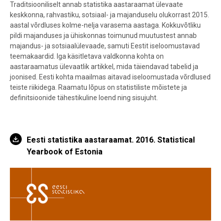
Traditsiooniliselt annab statistika aastaraamat ülevaate
keskkonna, rahvastiku, sotsiaal- ja majanduselu olukorrast 2015.
aastal võrdluses kolme-nelja varasema aastaga. Kokkuvõtliku
pildi majanduses ja ühiskonnas toimunud muutustest annab
majandus- ja sotsiaalülevaade, samuti Eestit iseloomustavad
teemakaardid. Iga käsitletava valdkonna kohta on
aastaraamatus ülevaatlik artikkel, mida täiendavad tabelid ja
joonised. Eesti kohta maailmas aitavad iseloomustada võrdlused
teiste riikidega. Raamatu lõpus on statistiliste mõistete ja
definitsioonide tähestikuline loend ning sisujuht.
Eesti statistika aastaraamat. 2016. Statistical
Yearbook of Estonia