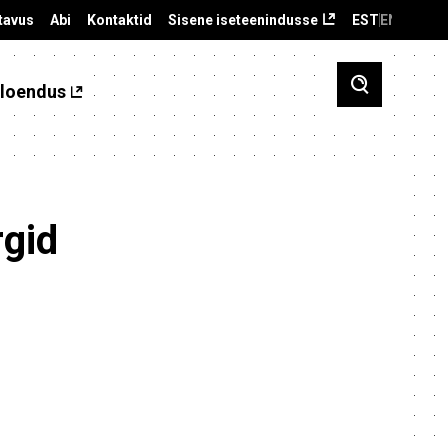
tavus
Abi
Kontaktid
Sisene iseteenindusse
EST
ENG
loendus
rgid