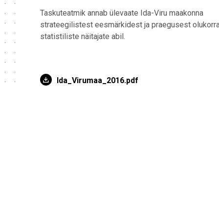
Taskuteatmik annab ülevaate Ida-Viru maakonna
strateegilistest eesmärkidest ja praegusest olukorr
statistiliste näitajate abil.
Ida_Virumaa_2016.pdf