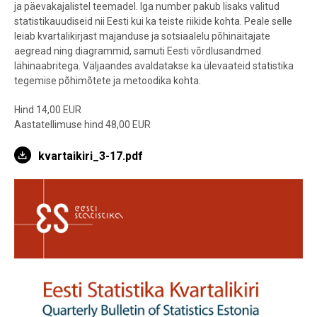
ja päevakajalistel teemadel. Iga number pakub lisaks valitud
statistikauudiseid nii Eesti kui ka teiste riikide kohta. Peale selle
leiab kvartalikirjast majanduse ja sotsiaalelu põhinäitajate
aegread ning diagrammid, samuti Eesti võrdlusandmed
lähinaabritega. Väljaandes avaldatakse ka ülevaateid statistika
tegemise põhimõtete ja metoodika kohta.
Hind 14,00 EUR
Aastatellimuse hind 48,00 EUR
kvartaikiri_3-17.pdf