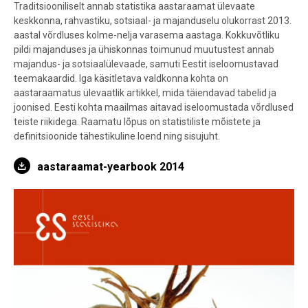
Traditsiooniliselt annab statistika aastaraamat ülevaate
keskkonna, rahvastiku, sotsiaal- ja majanduselu olukorrast 2013.
aastal võrdluses kolme-nelja varasema aastaga. Kokkuvõtliku
pildi majanduses ja ühiskonnas toimunud muutustest annab
majandus- ja sotsiaalülevaade, samuti Eestit iseloomustavad
teemakaardid. Iga käsitletava valdkonna kohta on
aastaraamatus ülevaatlik artikkel, mida täiendavad tabelid ja
joonised. Eesti kohta maailmas aitavad iseloomustada võrdlused
teiste riikidega. Raamatu lõpus on statistiliste mõistete ja
definitsioonide tähestikuline loend ning sisujuht.
aastaraamat-yearbook 2014