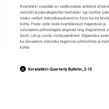
Kvartalikiri sisaldab eri valdkondade artikleid ühisk
olulistel ja päevakajalistel teemadel. Iga number pa
lisaks valitud statistikauudiseid nii Eesti kui ka teiste
kohta. Peale selle leiab kvartalikirjast majanduse ja
sotsiaalelu põhinäitajate aegread ning diagrammid, 
Eesti, Läti ja Leedu võrdlusandmed. Väljaandes aval
ka ülevaateid statistika tegemise põhimõtete ja met
kohta.
Kvratalikiri-Quarterly Bulletin_2-15