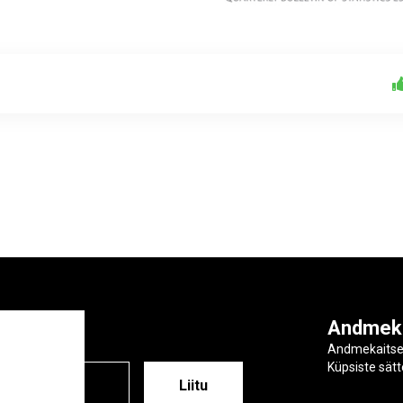
ga
Andmek
Andmekaits
Küpsiste sät
ESS