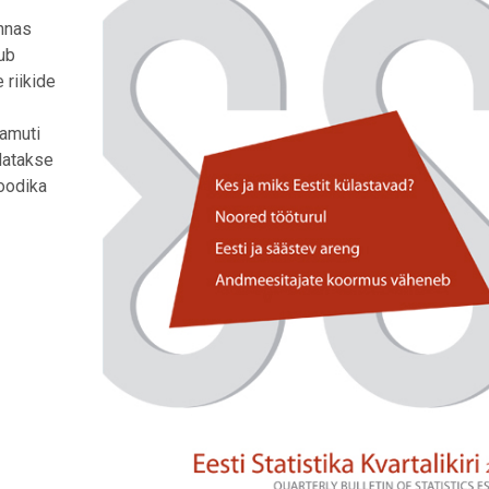
onnas
kub
 riikide
samuti
datakse
oodika