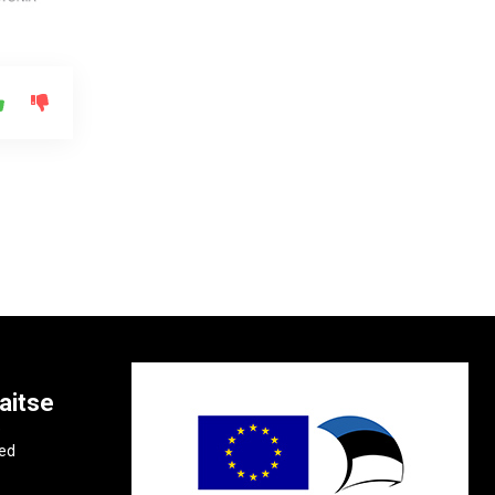
aitse
e
ted