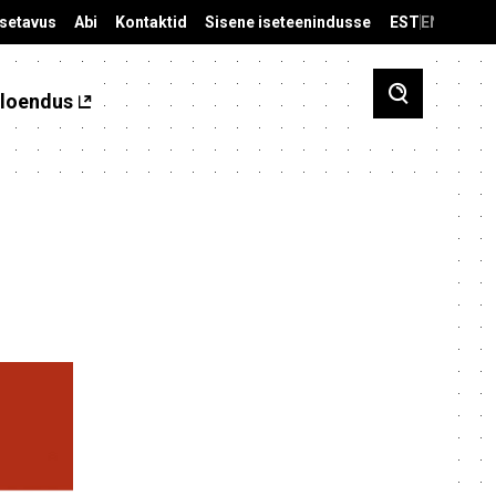
äsetavus
Abi
Kontaktid
Sisene iseteenindusse
EST
ENG
loendus