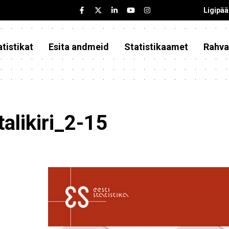
Ligipä
tistikat
Esita andmeid
Statistikaamet
Rahva
talikiri_2-15