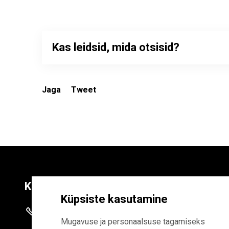
Kas leidsid, mida otsisid?
Jaga
Tweet
Kontaktid
Liitu uudiskirja
Küpsiste kasutamine
+372 625 9300
E-POSTI AADR
Mugavuse ja personaalsuse tagamiseks