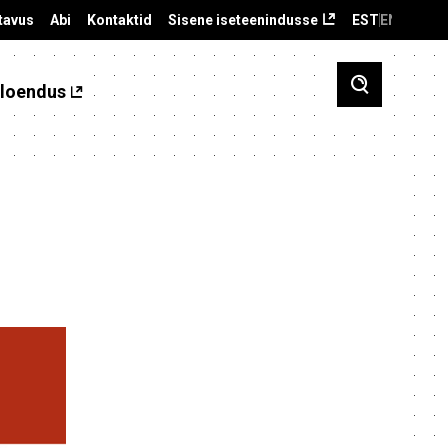
tavus
Abi
Kontaktid
Sisene iseteenindusse
EST
ENG
loendus