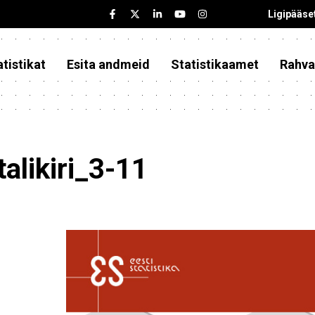
Ligipääse
tistikat
Esita andmeid
Statistikaamet
Rahva
talikiri_3-11