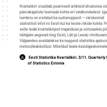
Kvartalikiri sisaldab peamiselt artikleid ühiskonna olu
päevakajaliste teemade kohta eri valdkondadest. Ig
numbris on esitatud ka uudisnoppeid — värskeimat
statistilist infot nii Eesti kui ka teiste riikide kohta. 
selle leiab kvartalikirjast majanduse ja sotsiaalelu põ
näitajate aegread ning Eesti, Läti ja Leedu võrdlusa
Väljaandes avaldatakse ka noppeid statistika ajaloos
metoodikakäsitlusi. Mõeldud laiale kasutajaskonnale
​ Eesti Statistika Kvartalikiri. 3/11. Quarterly 
of Statistics Estonia ​