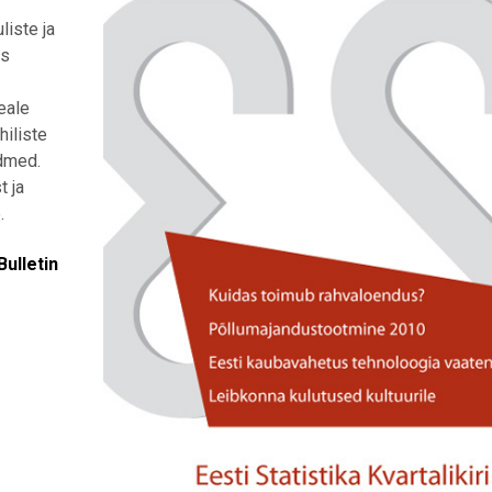
liste ja
as
Peale
hiliste
ndmed.
t ja
.
Bulletin