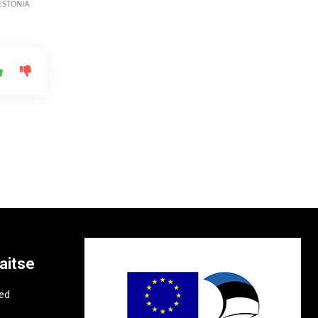
aitse
e
ted