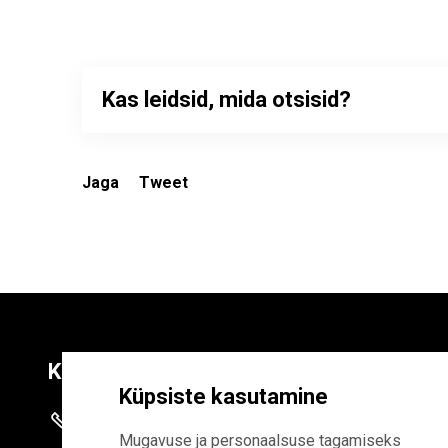
Kas leidsid, mida otsisid?
Jaga
Tweet
Kontaktid
Liitu uudiskirja
Küpsiste kasutamine
+372 625 9300
E-POSTI AADR
Mugavuse ja personaalsuse tagamiseks