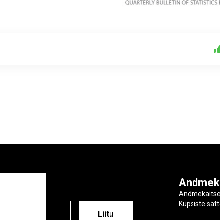
ga
Andmek
Andmekaits
Küpsiste sät
ESS