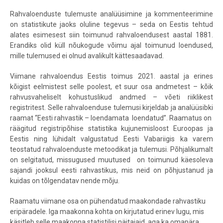
Rahvaloenduste tulemuste analüüsimine ja kommenteerimine
on statistikute jaoks oluline tegevus – seda on Eestis tehtud
alates esimesest siin toimunud rahvaloendusest aastal 1881.
Erandiks olid küll nõukogude võimu ajal toimunud loendused,
mille tulemused ei olnud avalikult kättesaadavad.
Viimane rahvaloendus Eestis toimus 2021. aastal ja erines
kõigist eelmistest selle poolest, et suur osa andmetest – kõik
rahvusvaheliselt kohustuslikud andmed – võeti riiklikest
registritest. Selle rahvaloenduse tulemusi kirjeldab ja analüüsibki
raamat “Eesti rahvastik – loendamata loendatud”. Raamatus on
räägitud registripõhise statistika kujunemisloost Euroopas ja
Eestis ning lühidalt valgustatud Eesti Vabariigis ka varem
teostatud rahvaloenduste metoodikat ja tulemusi. Põhjalikumalt
on selgitatud, missugused muutused on toimunud käesoleva
sajandi jooksul eesti rahvastikus, mis neid on põhjustanud ja
kuidas on tõlgendatav nende mõju.
Raamatu viimane osa on pühendatud maakondade rahvastiku
eripäradele. Iga maakonna kohta on kirjutatud erinev lugu, mis
käsitleb selle maakonna statistilisi näitajaid, aga ka omapära