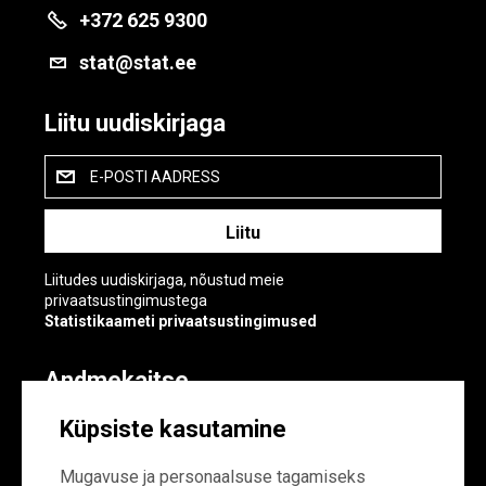
+372 625 9300
stat@stat.ee
Liitu uudiskirjaga
E-POSTI AADRESS
Liitudes uudiskirjaga, nõustud meie
privaatsustingimustega
Statistikaameti privaatsustingimused
Andmekaitse
Andmekaitse
Küpsiste kasutamine
Küpsiste sätted
Mugavuse ja personaalsuse tagamiseks