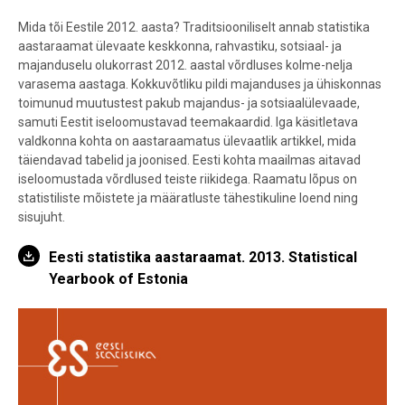
Mida tõi Eestile 2012. aasta? Traditsiooniliselt annab statistika
aastaraamat ülevaate keskkonna, rahvastiku, sotsiaal- ja
majanduselu olukorrast 2012. aastal võrdluses kolme-nelja
varasema aastaga. Kokkuvõtliku pildi majanduses ja ühiskonnas
toimunud muutustest pakub majandus- ja sotsiaalülevaade,
samuti Eestit iseloomustavad teemakaardid. Iga käsitletava
valdkonna kohta on aastaraamatus ülevaatlik artikkel, mida
täiendavad tabelid ja joonised. Eesti kohta maailmas aitavad
iseloomustada võrdlused teiste riikidega. Raamatu lõpus on
statistiliste mõistete ja määratluste tähestikuline loend ning
sisujuht.
Eesti statistika aastaraamat. 2013. Statistical
Yearbook of Estonia