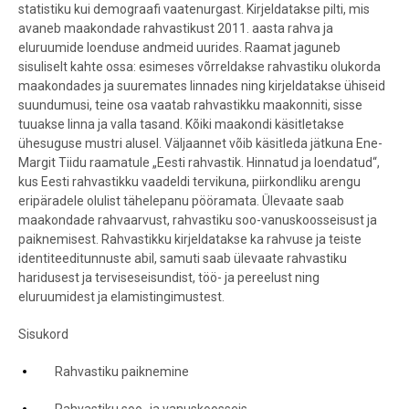
statistiku kui demograafi vaatenurgast. Kirjeldatakse pilti, mis
avaneb maakondade rahvastikust 2011. aasta rahva ja
eluruumide loenduse andmeid uurides. Raamat jaguneb
sisuliselt kahte ossa: esimeses võrreldakse rahvastiku olukorda
maakondades ja suuremates linnades ning kirjeldatakse ühiseid
suundumusi, teine osa vaatab rahvastikku maakonniti, sisse
tuuakse linna ja valla tasand. Kõiki maakondi käsitletakse
ühesuguse mustri alusel. Väljaannet võib käsitleda jätkuna Ene-
Margit Tiidu raamatule „Eesti rahvastik. Hinnatud ja loendatud“,
kus Eesti rahvastikku vaadeldi tervikuna, piirkondliku arengu
eripäradele olulist tähelepanu pööramata. Ülevaate saab
maakondade rahvaarvust, rahvastiku soo-vanuskoosseisust ja
paiknemisest. Rahvastikku kirjeldatakse ka rahvuse ja teiste
identiteeditunnuste abil, samuti saab ülevaate rahvastiku
haridusest ja terviseseisundist, töö- ja pereelust ning
eluruumidest ja elamistingimustest.
Sisukord
Rahvastiku paiknemine