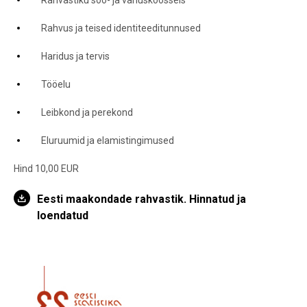
Rahvastiku soo- ja vanuskoosseis
Rahvus ja teised identiteeditunnused
Haridus ja tervis
Tööelu
Leibkond ja perekond
Eluruumid ja elamistingimused
Hind 10,00 EUR
Eesti maakondade rahvastik. Hinnatud ja
loendatud