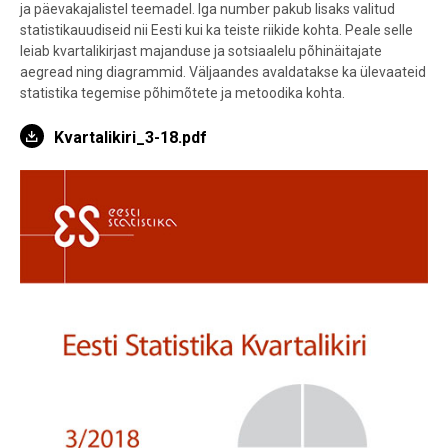
ja päevakajalistel teemadel. Iga number pakub lisaks valitud
statistikauudiseid nii Eesti kui ka teiste riikide kohta. Peale selle
leiab kvartalikirjast majanduse ja sotsiaalelu põhinäitajate
aegread ning diagrammid. Väljaandes avaldatakse ka ülevaateid
statistika tegemise põhimõtete ja metoodika kohta.
Kvartalikiri_3-18.pdf