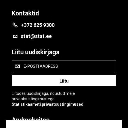
Kontaktid
+372 625 9300
stat@stat.ee
Liitu uudiskirjaga
E-POSTI AADRESS
Liitudes uudiskirjaga, nõustud meie
privaatsustingimustega
Statistikaameti privaatsustingimused
Andmekaitse
Andmekaitse