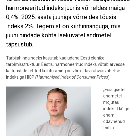
harmoneeritud indeks juunis võrreldes maiga
0,4%. 2025. aasta juuniga võrreldes tõusis
indeks 2%. Tegemist on kiirhinnanguga, mis
juuni hindade kohta laekuvatel andmetel
täpsustub.
Tarbijahinnaindeks kasutab kaaludena Eesti elanike
tarbimisstruktuuri Eestis, harmoneeritud indeks võtab arvesse
ka turistide tehtud kulutusi ning on võrreldav rahvusvahelise
indeksiga HICP
(Harmonised Index of Consumer Prices
).
„Esialgsetel
andmetel
mõjutas
indeksit kõige
enam
odavnenud
toit ja