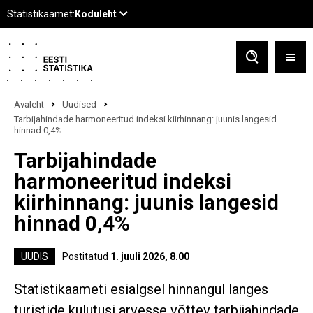
Avaleht
Uudised
Tarbijahindade harmoneeritud indeksi kiirhinnang: juunis langesid
hinnad 0,4%
Tarbijahindade
harmoneeritud indeksi
kiirhinnang: juunis langesid
hinnad 0,4%
UUDIS
Postitatud
1. juuli 2026, 8.00
Statistikaameti esialgsel hinnangul langes
turistide kulutusi arvesse võttev tarbijahindade