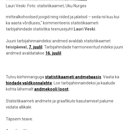
Lauri Veski. Foto: statistikaamet, Uku Nurges
mittealkohoolsed joogid ning riided ja jalatsid – seda nii kuu kui
ka aasta võrdluses,“ kommenteeris statistikaameti
tarbijahindade statistika teenusejuht
Lauri Veski
.
Juuni tarbijahinnaindeksi andmed avaldab statistikaamet
teisipäeval,
7. juulil
.
Tarbijahindade harmoneeritud indeksi juuni
andmed avaldatakse
16. juulil
.
Tutvu kiirhinnanguga
statistikaameti andmebaasis
. Vaata ka
hindade valdkonnalehte
. Loe tarbijahinnaindeksi ja kaalude
kohta lähemalt
andmekooli loost
.
Statistikaameti andmete ja graafikute kasutamisel palume
viidata allikale.
Täpsem teave: