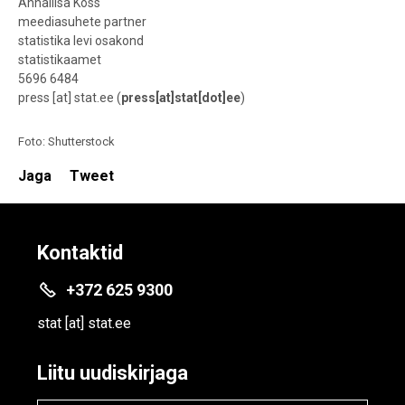
Annaliisa Köss
meediasuhete partner
statistika levi osakond
statistikaamet
5696 6484
press
[at]
stat.ee
(
press[at]stat[dot]ee
)
Foto: Shutterstock
Jaga
Tweet
Kontaktid
+372 625 9300
stat
[at]
stat.ee
Liitu uudiskirjaga