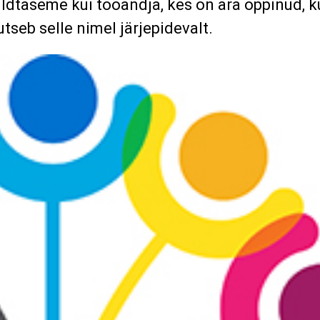
ldtaseme kui tööandja, kes on ära õppinud, k
utseb selle nimel järjepidevalt.