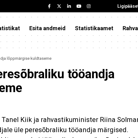
Ligipääse
tistikat
Esita andmeid
Statistikaamet
Rahva
andja lõppmärgise kuldtaseme
eresõbraliku tööandja
seme
r Tanel Kiik ja rahvastikuminister Riina Solma
djale üle peresõbraliku tööandja märgised.