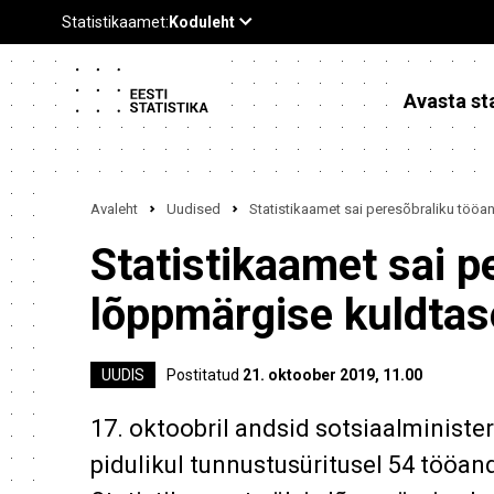
Avasta sta
Avaleht
Uudised
Statistikaamet sai peresõbraliku töö
Statistikaamet sai p
lõppmärgise kuldta
UUDIS
Postitatud
21. oktoober 2019, 11.00
17. oktoobril andsid sotsiaalministe
pidulikul tunnustusüritusel 54 tööan