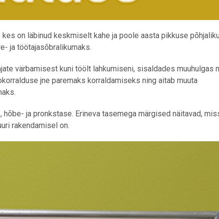
kes on läbinud keskmiselt kahe ja poole aasta pikkuse põhjalik
- ja töötajasõbralikumaks.
jate värbamisest kuni töölt lahkumiseni, sisaldades muuhulgas
fokorralduse jne paremaks korraldamiseks ning aitab muuta
maks.
-, hõbe- ja pronkstase. Erineva tasemega märgised näitavad, mi
uri rakendamisel on.