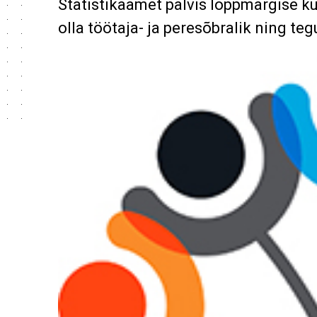
Statistikaamet pälvis lõppmärgise ku
olla töötaja- ja peresõbralik ning teg