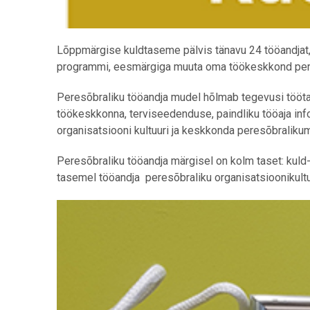
Lõppmärgise kuldtaseme pälvis tänavu 24 tööandjat, 
programmi, eesmärgiga muuta oma töökeskkond pere
Peresõbraliku tööandja mudel hõlmab tegevusi tööta
töökeskkonna, terviseedenduse, paindliku tööaja in
organisatsiooni kultuuri ja keskkonda peresõbraliku
Peresõbraliku tööandja märgisel on kolm taset: kuld
tasemel tööandja peresõbraliku organisatsioonikultu