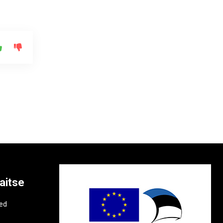
aitse
e
ted