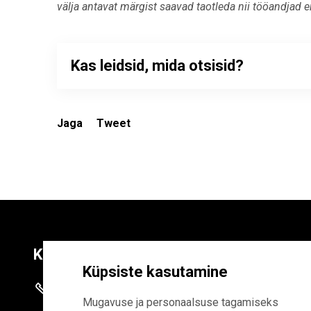
välja antavat märgist saavad taotleda nii tööandjad 
Kas leidsid, mida otsisid?
Jaga
Tweet
Kontaktid
Liitu uudiskirja
Küpsiste kasutamine
+372 625 9300
E-POSTI AADR
Mugavuse ja personaalsuse tagamiseks