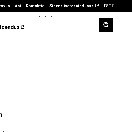
tavus
Abi
Kontaktid
Sisene iseteenindusse
EST
ENG
loendus
n