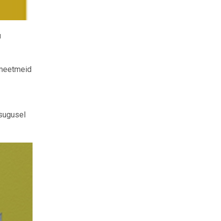
u
 meetmeid
ssugusel