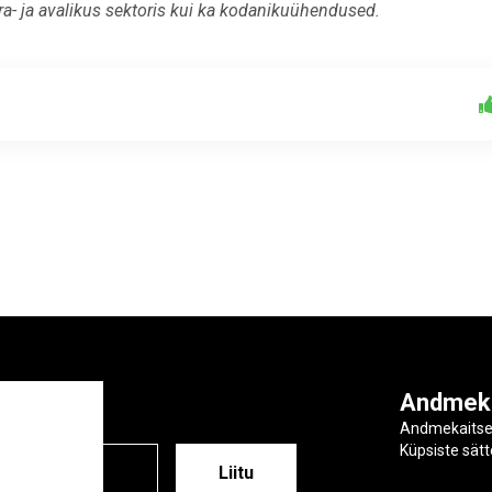
era- ja avalikus sektoris kui ka kodanikuühendused.
ga
Andmek
Andmekaits
Küpsiste sät
ESS