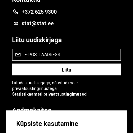
+372 625 9300
stat@stat.ee
Liitu uudiskirjaga
E-POSTI AADRESS
Liitudes uudiskirjaga, nõustud meie
privaatsustingimustega
Statistikaameti privaatsustingimused
Andmekaitse
Andmekaitse
Küpsiste kasutamine
Küpsiste sätted