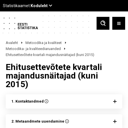
Avaleht
Metoodika ja kvaliteet
Metoodika- ja kvaliteediaruanded
Ehitusettevõtete kvartali majandusnäitajad (kuni 2015)
Ehitusettevõtete kvartali
majandusnäitajad (kuni
2015)
1. Kontaktandmed
2. Metaandmete uuendamine