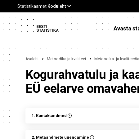
Avasta sta
Avaleht
Metoodika ja kvaliteet
Metoodika- ja kvaliteed
Kogurahvatulu ja ka
EÜ eelarve omavahen
1. Kontaktandmed
2. Metaandmete uuendamine