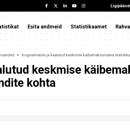
Ligipääse
tistikat
Esita andmeid
Statistikaamet
Rahva
iaruanded
Kogurahvatulu ja kaalutud keskmise käibemaksumäära statistik
alutud keskmise käibema
dite kohta