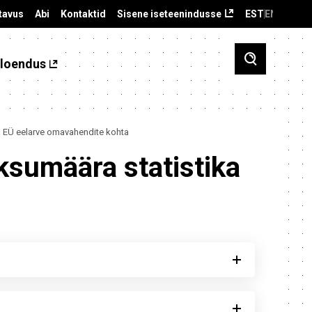
tavus
Abi
Kontaktid
Sisene iseteenindusse
EST
ENG
loendus
a EÜ eelarve omavahendite kohta
ksumäära statistika