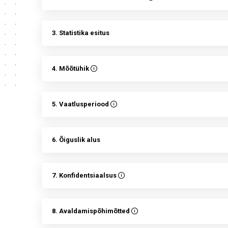
3. Statistika esitus
4. Mõõtühik
5. Vaatlusperiood
6. Õiguslik alus
7. Konfidentsiaalsus
8. Avaldamispõhimõtted