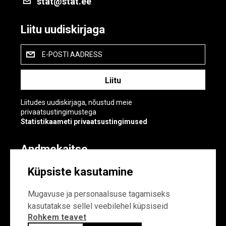
stat@stat.ee
Liitu uudiskirjaga
E-POSTI AADRESS
Liitudes uudiskirjaga, nõustud meie
privaatsustingimustega
Statistikaameti privaatsustingimused
Andmekaitse
Andmekaitse
Küpsiste kasutamine
Küpsiste sätted
Mugavuse ja personaalsuse tagamiseks
kasutatakse sellel veebilehel küpsiseid
Rohkem teavet