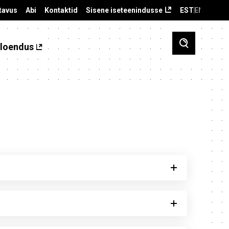
tavus
Abi
Kontaktid
Sisene iseteenindusse
EST
ENG
loendus