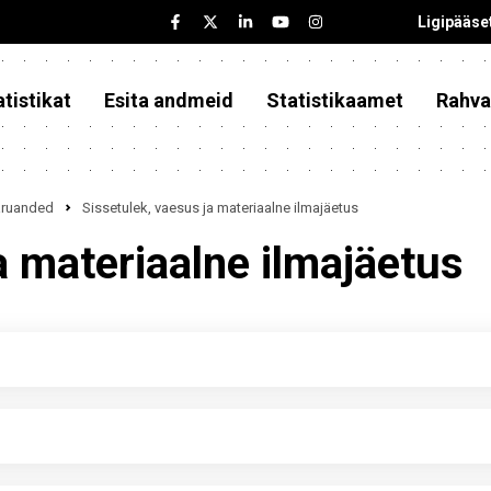
Ligipääse
tistikat
Esita andmeid
Statistikaamet
Rahva
iaruanded
Sissetulek, vaesus ja materiaalne ilmajäetus
a materiaalne ilmajäetus