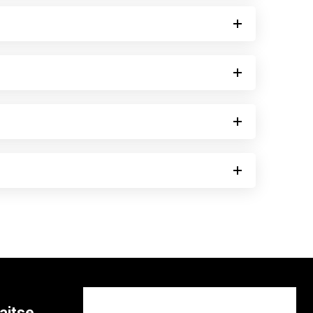
aitse