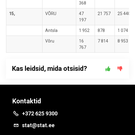
368
15,
VÕRU
47
21 757
25 440
197
Antsla
1 952
878
1 074
Võru
16
7 814
8 953
767
Kas leidsid, mida otsisid?
Kontaktid
+372 625 9300
stat@stat.ee