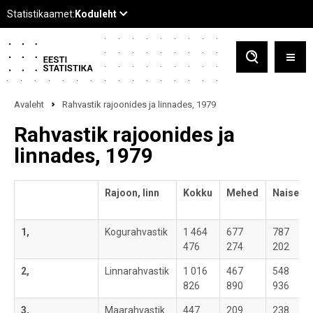
Avaleht
Rahvastik rajoonides ja linnades, 1979
Rahvastik rajoonides ja
linnades, 1979
Rajoon, linn
Kokku
Mehed
Naised
1,
Kogurahvastik
1 464
677
787
476
274
202
2,
Linnarahvastik
1 016
467
548
826
890
936
3,
Maarahvastik
447
209
238