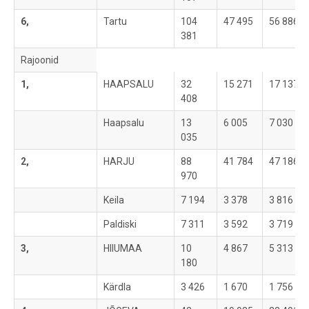
6,
Tartu
104
47 495
56 886
381
Rajoonid
1,
HAAPSALU
32
15 271
17 137
408
Haapsalu
13
6 005
7 030
035
2,
HARJU
88
41 784
47 186
970
Keila
7 194
3 378
3 816
Paldiski
7 311
3 592
3 719
3,
HIIUMAA
10
4 867
5 313
180
Kärdla
3 426
1 670
1 756