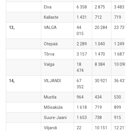
Elva
6 358
2 875
3 483
Kallaste
1 431
712
719
13,
VALGA
44
20 284
23 731
015
Otepää
2 289
1 040
1 249
Tõrva
3 157
1 470
1 687
Valga
18
8 384
10 090
474
14,
VILJANDI
67
30 921
36 431
352
Mustla
964
434
530
Mõisaküla
1 618
719
899
Suure-Jaani
1 653
738
915
Viljandi
22
10 151
12 217