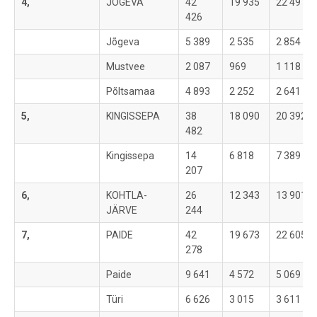
4,
JÕGEVA
42
19 935
22 491
426
Jõgeva
5 389
2 535
2 854
Mustvee
2 087
969
1 118
Põltsamaa
4 893
2 252
2 641
5,
KINGISSEPA
38
18 090
20 392
482
Kingissepa
14
6 818
7 389
207
6,
KOHTLA-
26
12 343
13 901
JÄRVE
244
7,
PAIDE
42
19 673
22 605
278
Paide
9 641
4 572
5 069
Türi
6 626
3 015
3 611