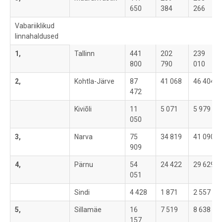
650
384
266
Vabariiklikud
linnahaldused
1,
Tallinn
441
202
239
800
790
010
2,
Kohtla-Järve
87
41 068
46 404
472
Kiviõli
11
5 071
5 979
050
3,
Narva
75
34 819
41 090
909
4,
Pärnu
54
24 422
29 629
051
Sindi
4 428
1 871
2 557
5,
Sillamäe
16
7 519
8 638
157