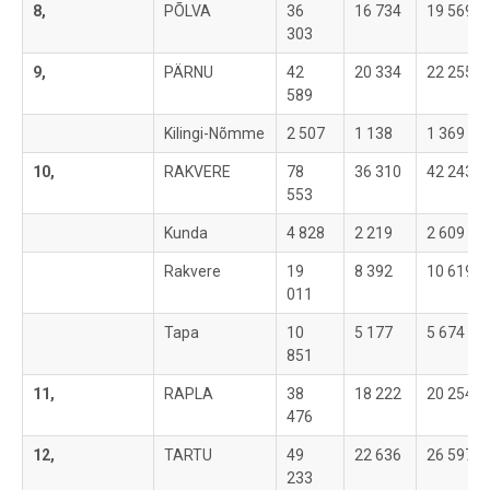
8,
PÕLVA
36
16 734
19 569
303
9,
PÄRNU
42
20 334
22 255
589
Kilingi-Nõmme
2 507
1 138
1 369
10,
RAKVERE
78
36 310
42 243
553
Kunda
4 828
2 219
2 609
Rakvere
19
8 392
10 619
011
Tapa
10
5 177
5 674
851
11,
RAPLA
38
18 222
20 254
476
12,
TARTU
49
22 636
26 597
233