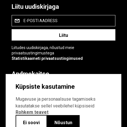
Liitu uudiskirjaga
E-POSTI AADRESS
Liitudes uudiskirjaga, nõustud meie
privaatsustingimustega
Statistikaameti privaatsustingimused
Andmekaitse
Andmekaitse
Küpsiste kasutamine
Küpsiste sätted
Mugavuse ja personaalsuse tagamiseks
kasutatakse sellel veebilehel küpsiseid
Rohkem teavet
Ei soovi
Nõustun