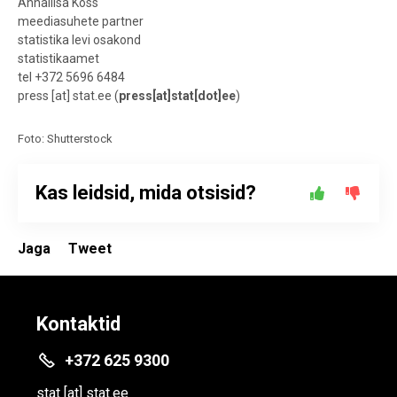
Annaliisa Köss
meediasuhete partner
statistika levi osakond
statistikaamet
tel +372 5696 6484
press
[at]
stat.ee
(
press[at]stat[dot]ee
)
Foto: Shutterstock
Kas leidsid, mida otsisid?
Jaga
Tweet
Kontaktid
+372 625 9300
stat
[at]
stat.ee