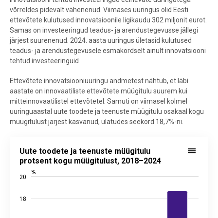
võrreldes pidevalt vähenenud. Viimases uuringus olid Eesti
ettevõtete kulutused innovatsioonile ligikaudu 302 miljonit eurot.
Samas on investeeringud teadus- ja arendustegevusse jällegi
järjest suurenenud. 2024. aasta uuringus ületasid kulutused
teadus- ja arendustegevusele esmakordselt ainult innovatsiooni
tehtud investeeringuid.
Ettevõtete innovatsiooniuuringu andmetest nähtub, et läbi
aastate on innovaatiliste ettevõtete müügitulu suurem kui
mitteinnovaatilistel ettevõtetel. Samuti on viimasel kolmel
uuringuaastal uute toodete ja teenuste müügitulu osakaal kogu
müügitulust järjest kasvanud, ulatudes seekord 18,7%-ni.
Uute toodete ja teenuste müügitulu protsent kogu müügitulust, 20
Uute toodete ja teenuste müügitulu
Bar chart with 4 bars.
protsent kogu müügitulust, 2018–2024
Allikas: statistikaamet
%
20
View as data table, Uute toodete ja teenuste müügitulu protsent 
The chart has 1 X axis displaying categories.
18
The chart has 2 Y axes displaying %, and values.