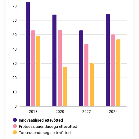
The chart has 1 X axis displaying categories.
70
The chart has 2 Y axes displaying %, and values.
60
50
40
30
20
10
0
2018
2020
2022
2024
Innovaatilised ettevõtted
Protsessiuuendusega ettevõtted
Tooteuuendusega ettevõtted