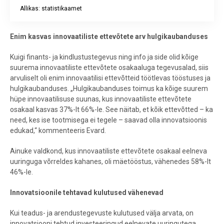
Allikas: statistikaamet
End of interactive chart.
Enim kasvas innovaatiliste ettevõtete arv hulgikaubanduses
Kuigi finants- ja kindlustustegevus ning info ja side olid kõige
suurema innovaatiliste ettevõtete osakaaluga tegevusalad, siis
arvuliselt oli enim innovaatilisi ettevõtteid töötlevas tööstuses ja
hulgikaubanduses. „Hulgikaubanduses toimus ka kõige suurem
hüpe innovaatilisuse suunas, kus innovaatiliste ettevõtete
osakaal kasvas 37%-lt 66%-le. See näitab, et kõik ettevõtted – ka
need, kes ise tootmisega ei tegele – saavad olla innovatsioonis
edukad,“ kommenteeris Evard.
Ainuke valdkond, kus innovaatiliste ettevõtete osakaal eelneva
uuringuga võrreldes kahanes, oli mäetööstus, vähenedes 58%-lt
46%-le.
Innovatsioonile tehtavad kulutused vähenevad
Kui teadus- ja arendustegevuste kulutused välja arvata, on
innovatsiooni tehtud investeeringud eelnevate uuringutega