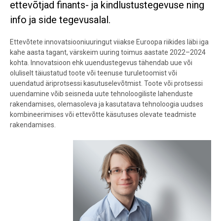
ettevõtjad finants- ja kindlustustegevuse ning
info ja side tegevusalal.
Ettevõtete innovatsiooniuuringut viiakse Euroopa riikides läbi iga
kahe aasta tagant, värskeim uuring toimus aastate 2022–2024
kohta. Innovatsioon ehk uuendustegevus tähendab uue või
oluliselt täiustatud toote või teenuse turuletoomist või
uuendatud äriprotsessi kasutuselevõtmist. Toote või protsessi
uuendamine võib seisneda uute tehnoloogiliste lahenduste
rakendamises, olemasoleva ja kasutatava tehnoloogia uudses
kombineerimises või ettevõtte käsutuses olevate teadmiste
rakendamises.