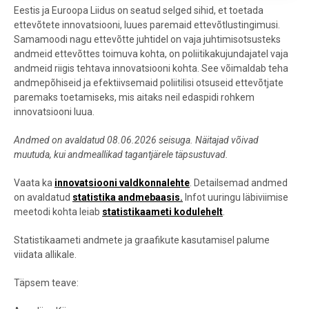
Eestis ja Euroopa Liidus on seatud selged sihid, et toetada
ettevõtete innovatsiooni, luues paremaid ettevõtlustingimusi.
Samamoodi nagu ettevõtte juhtidel on vaja juhtimisotsusteks
andmeid ettevõttes toimuva kohta, on poliitikakujundajatel vaja
andmeid riigis tehtava innovatsiooni kohta. See võimaldab teha
andmepõhiseid ja efektiivsemaid poliitilisi otsuseid ettevõtjate
paremaks toetamiseks, mis aitaks neil edaspidi rohkem
innovatsiooni luua.
Andmed on avaldatud 08.06.2026 seisuga. Näitajad võivad
muutuda, kui andmeallikad tagantjärele täpsustuvad.
Vaata ka
innovatsiooni valdkonnalehte
. Detailsemad andmed
on avaldatud
statistika andmebaasis
.
Infot uuringu läbiviimise
meetodi kohta leiab
statistikaameti kodulehelt
.
Statistikaameti andmete ja graafikute kasutamisel palume
viidata allikale.
Täpsem teave: