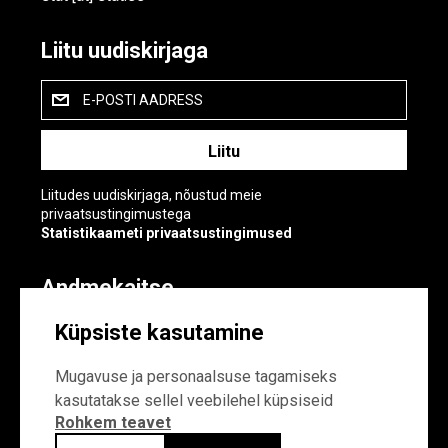
Liitu uudiskirjaga
E-POSTI AADRESS
Liitudes uudiskirjaga, nõustud meie
privaatsustingimustega
Statistikaameti privaatsustingimused
Andmekaitse
Andmekaitse
Küpsiste kasutamine
Küpsiste sätted
Mugavuse ja personaalsuse tagamiseks
kasutatakse sellel veebilehel küpsiseid
Rohkem teavet