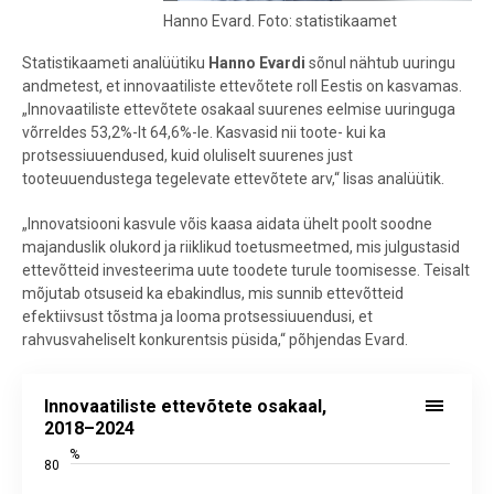
Hanno Evard. Foto: statistikaamet
Statistikaameti analüütiku
Hanno Evardi
sõnul nähtub uuringu
andmetest, et innovaatiliste ettevõtete roll Eestis on kasvamas.
„Innovaatiliste ettevõtete osakaal suurenes eelmise uuringuga
võrreldes 53,2%-lt 64,6%-le. Kasvasid nii toote- kui ka
protsessiuuendused, kuid oluliselt suurenes just
tooteuuendustega tegelevate ettevõtete arv,“ lisas analüütik.
„Innovatsiooni kasvule võis kaasa aidata ühelt poolt soodne
majanduslik olukord ja riiklikud toetusmeetmed, mis julgustasid
ettevõtteid investeerima uute toodete turule toomisesse. Teisalt
mõjutab otsuseid ka ebakindlus, mis sunnib ettevõtteid
efektiivsust tõstma ja looma protsessiuuendusi, et
rahvusvaheliselt konkurentsis püsida,“ põhjendas Evard.
Innovaatiliste ettevõtete osakaal, 2018–2024
Innovaatiliste ettevõtete osakaal,
Bar chart with 3 data series.
2018–2024
Allikas: statistikaamet
%
80
View as data table, Innovaatiliste ettevõtete osakaal, 2018–2024