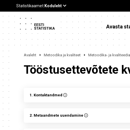
Avasta sta
Avaleht
Metoodika ja kvaliteet
Metoodika- ja kvaliteed
Tööstusettevõtete k
1. Kontaktandmed
2. Metaandmete uuendamine