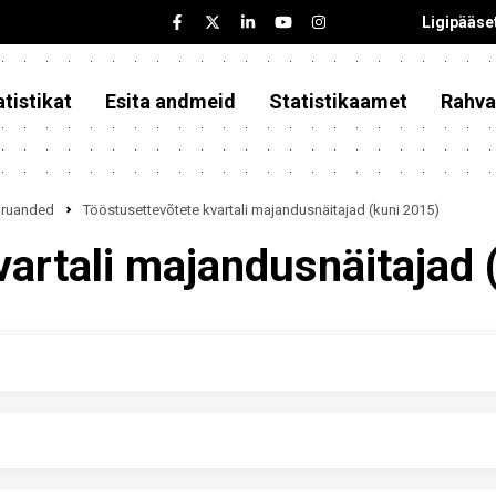
Ligipääse
tistikat
Esita andmeid
Statistikaamet
Rahva
iaruanded
Tööstusettevõtete kvartali majandusnäitajad (kuni 2015)
vartali majandusnäitajad 