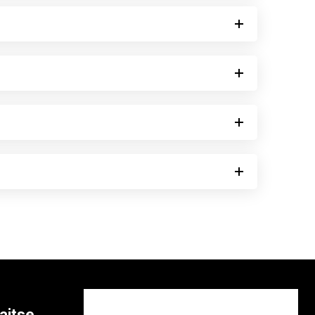
aitse