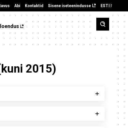
tavus
Abi
Kontaktid
Sisene iseteenindusse
EST
ENG
loendus
(kuni 2015)