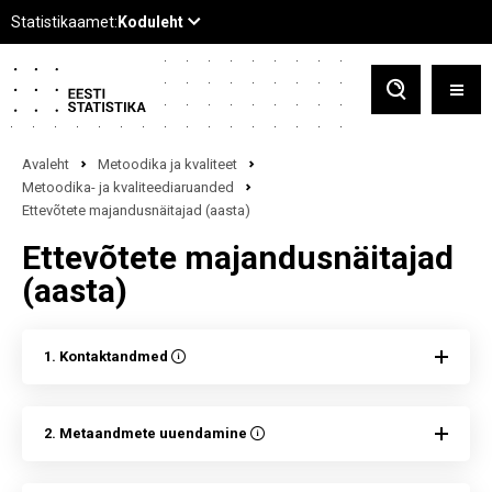
Avaleht
Metoodika ja kvaliteet
Metoodika- ja kvaliteediaruanded
Ettevõtete majandusnäitajad (aasta)
Ettevõtete majandusnäitajad
(aasta)
1. Kontaktandmed
2. Metaandmete uuendamine