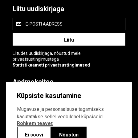
Liitu uudiskirjaga
E-POSTI AADRESS
Liitudes uudiskirjaga, nõustud meie
privaatsustingimustega
Statistikaameti privaatsustingimused
Andmekaitse
Andmekaitse
Küpsiste kasutamine
Küpsiste sätted
Mugavuse ja personaalsuse tagamiseks
kasutatakse sellel veebilehel küpsiseid
Rohkem teavet
Ei soovi
Nõustun