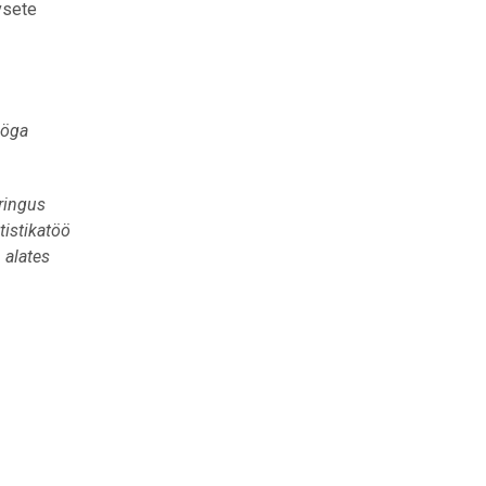
vsete
ööga
ringus
tistikatöö
 alates