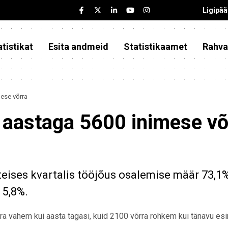
Ligipä
tistikat
Esita andmeid
Statistikaamet
Rahva
ese võrra
 aastaga 5600 inimese võ
teises kvartalis tööjõus osalemise määr 73,1%
 5,8%.
õrra vähem kui aasta tagasi, kuid 2100 võrra rohkem kui tänavu e