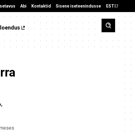
äsetavus
Abi
Kontaktid
Sisene iseteenindusse
EST
ENG
loendus
rra
,
simeses