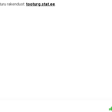
öturu rakendust:
tooturg.stat.ee
.