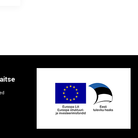
aitse
e
ted