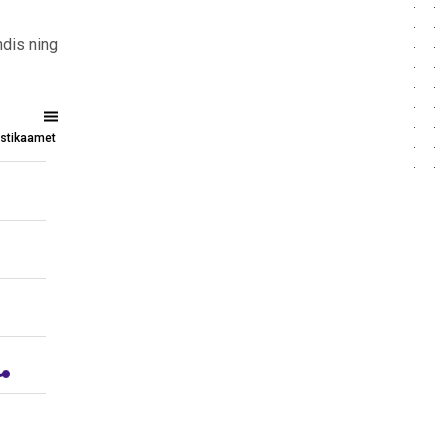
ndis ning
tistikaamet