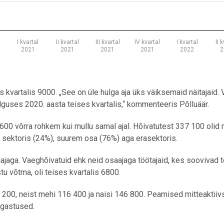
l
I kvartal
II kvartal
III kvartal
IV kvartal
I kvartal
II 
2021
2021
2021
2021
2022
2
s kvartalis 9000. „See on üle hulga aja üks väiksemaid näitajaid. V
alguses 2020. aasta teises kvartalis,“ kommenteeris Põlluäär.
1 600
võrra rohkem kui mullu samal ajal.
Hõivatutest 337 100 olid 
 sektoris (24%), suurem osa (76%) aga erasektoris.
aajaga.
Vaeghõivatuid ehk neid osaajaga töötajaid, kes soovivad 
u võtma, oli teises kvartalis 6800.
63 200, neist mehi 116 400 ja naisi 146 800. Peamised mitteaktii
igastused.