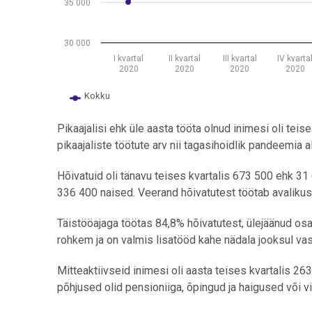
35 000
30 000
I kvartal
II kvartal
III kvartal
IV kvarta
2020
2020
2020
2020
Kokku
End of interactive chart.
Pikaajalisi ehk üle aasta tööta olnud inimesi oli teise
pikaajaliste töötute arv nii tagasihoidlik pandeemia 
H
õivatuid oli tänavu teises kvartalis 673 500 ehk 3
336 400 naised. Veerand hõivatutest töötab avalikus
Täistööajaga töötas 84,8% hõivatutest, ülejäänud os
rohkem ja on valmis lisatööd kahe nädala jooksul vast
Mitteaktiivseid inimesi oli aasta teises kvartalis 2
põhjused olid pensioniiga, õpingud ja haigused või v