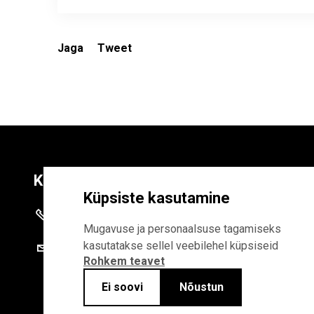
Jaga
Tweet
Kontaktid
Liitu uudiskirja
Küpsiste kasutamine
+372 625 9300
E-POSTI AADR
Mugavuse ja personaalsuse tagamiseks
kasutatakse sellel veebilehel küpsiseid
stat@stat.ee
Rohkem teavet
Liitudes uudiskirjaga, n
Statistikaameti privaa
Ei soovi
Nõustun