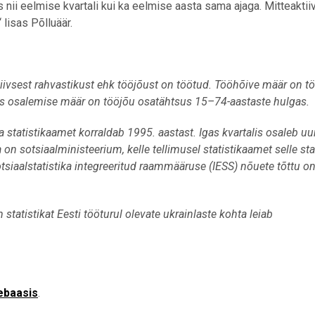
 nii eelmise kvartali kui ka eelmise aasta sama ajaga. Mitteaktii
 lisas Põlluäär.
tiivsest rahvastikust ehk tööjõust on töötud. Tööhõive määr on t
us osalemise määr on tööjõu osatähtsus 15–74-aastaste hulgas.
tatistikaamet korraldab 1995. aastast. Igas kvartalis osaleb uu
n sotsiaalministeerium, kelle tellimusel statistikaamet selle sta
iaalstatistika integreeritud raammääruse (IESS) nõuete tõttu on
statistikat Eesti tööturul olevate ukrainlaste kohta leiab
ebaasis
.