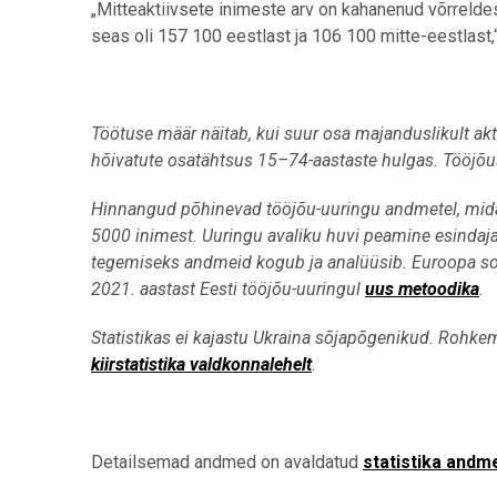
„Mitteaktiivsete inimeste arv on kahanenud võrreldes
seas oli 157 100 eestlast ja 106 100 mitte-eestlast,“
Töötuse määr näitab, kui suur osa majanduslikult ak
hõivatute osatähtsus 15–74-aastaste hulgas. Tööjõ
Hinnangud põhinevad tööjõu-uuringu andmetel, mida s
5000 inimest. Uuringu avaliku huvi peamine esindaja o
tegemiseks andmeid kogub ja analüüsib. Euroopa sots
2021. aastast Eesti tööjõu-uuringul
uus metoodika
.
Statistikas ei kajastu Ukraina sõjapõgenikud. Rohkem 
kiirstatistika valdkonnalehelt
.
Detailsemad andmed on avaldatud
statistika andm