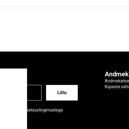
ga
Andmek
Andmekaits
Küpsiste sät
ESS
õustud meie privaatsustingimustega
tsustingimused