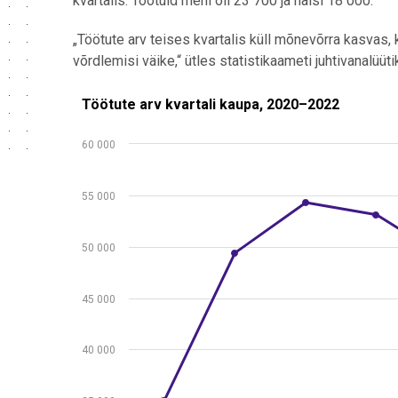
kvartalis. Töötuid mehi oli 23 700 ja naisi 18 000.
„Töötute arv teises kvartalis küll mõnevõrra kasvas, 
võrdlemisi väike,“ ütles statistikaameti juhtivanalüüt
Töötute arv kvartali kaupa, 2020–2022
Töötute arv kvartali kaupa, 2020–2022
Line chart with 10 data points.
60 000
Allikas: statistikaamet
View as data table, Töötute arv kvartali kaupa, 20
55 000
The chart has 1 X axis displaying .
The chart has 1 Y axis displaying values. Data rang
50 000
45 000
40 000