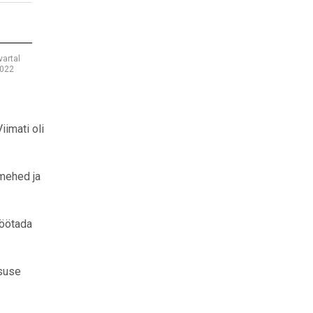
kvartal
022
iimati oli
mehed ja
töötada
vsuse