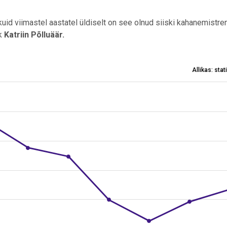
kuid viimastel aastatel üldiselt on see olnud siiski kahanemistre
ik
Katriin Põlluäär.
Allikas: sta
20–2022
es from 35000 to 54300.