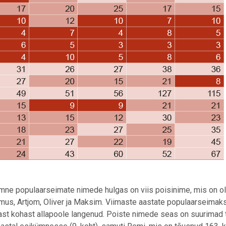
mne populaarseimate nimede hulgas on viis poisinime, mis on o
mus, Artjom, Oliver ja Maksim. Viimaste aastate populaarseimak
st kohast allapoole langenud. Poiste nimede seas on suurimad 