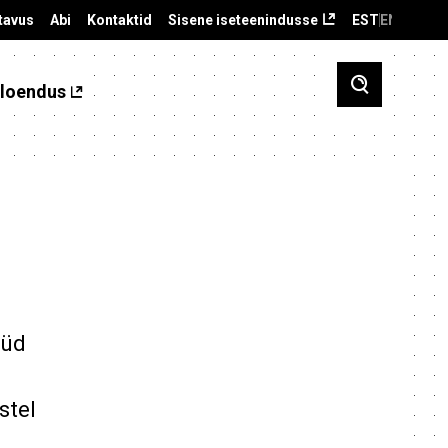
tavus
Abi
Kontaktid
Sisene iseteenindusse
EST
ENG
loendus
üüd
stel