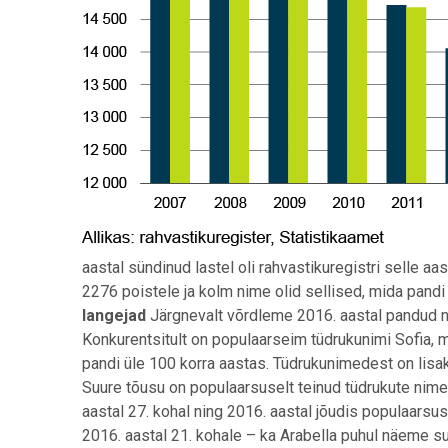
aastal sündinud lastel oli rahvastikuregistri selle a
2276 poistele ja kolm nime olid sellised, mida pandi 
langejad
Järgnevalt võrdleme 2016. aastal pandud 
Konkurentsitult on populaarseim tüdrukunimi Sofia, m
pandi üle 100 korra aastas. Tüdrukunimedest on lisak
Suure tõusu on populaarsuselt teinud tüdrukute nimede
aastal 27. kohal ning 2016. aastal jõudis populaarsu
2016. aastal 21. kohale – ka Arabella puhul näeme su