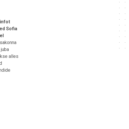
infot
ed Sofia
el
 osakonna
 juba
akse alles
id
ündide