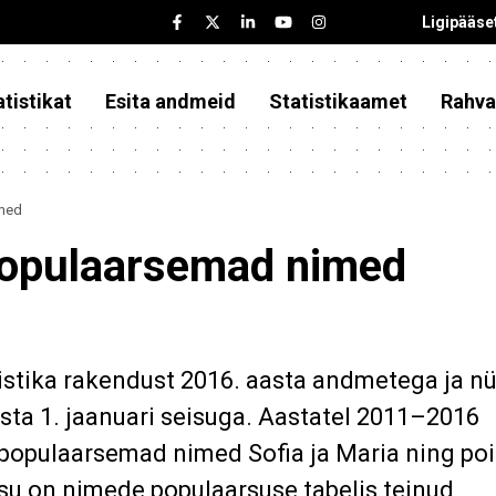
Ligipääse
tistikat
Esita andmeid
Statistikaamet
Rahva
imed
populaarsemad nimed
istika rakendust 2016. aasta andmetega ja n
sta 1. jaanuari seisuga. Aastatel 2011–2016
 populaarsemad nimed Sofia ja Maria ning poi
su on nimede populaarsuse tabelis teinud