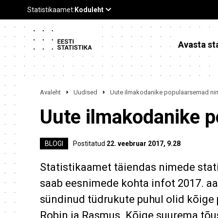
Avasta sta
Avaleht
Uudised
Uute ilmakodanike populaarsemad n
Uute ilmakodanike 
BLOGI
Postitatud
22. veebruar 2017, 9.28
Statistikaamet täiendas nimede stat
saab eesnimede kohta infot 2017. aa
sündinud tüdrukute puhul olid kõige
Robin ja Rasmus. Kõige suurema tõu