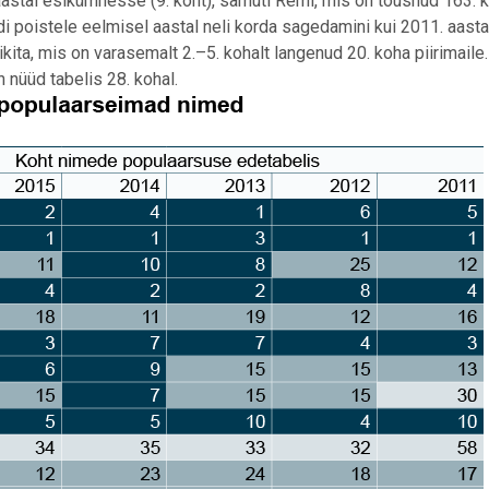
 aastal esikümnesse (9. koht), samuti Remi, mis on tõusnud 163. k
i poistele eelmisel aastal neli korda sagedamini kui 2011. aasta
ita, mis on varasemalt 2.–5. kohalt langenud 20. koha piirimaile
nüüd tabelis 28. kohal.