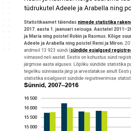
tüdrukutel Adeele ja Arabella ning po
Statistikaamet täiendas
nimede statistika raken
2017. aasta 1. jaanuari seisuga. Aastatel 2011–
ja Maria ning poistel Robin ja Rasmus. Kõige su
Adeele ja Arabella ning poistel Remi ja Miron.
20
andmeil 13 923 sündi (
sündide esialgsed registr
viimased neli aastat. Eestis on kohustus sünd regist
järgmise aasta alguses. Lõpliku sündide statistika p
tegeliku sünniaasta järgi ja arvestatakse ainult Ees
statistika esialgsest sündide registreerimise statist