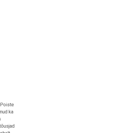
Poiste
lnud ka
s
tõusjad