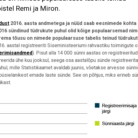
istel Remi ja Miron.
dust
2016. aasta andmetega ja nüüd saab eesnimede kohta 
2016 sündinud tüdrukute puhul olid kõige populaarsemad nim
urema tõusu on nimede populaarsuse tabelis teinud tüdrukut
16. aastal registreeriti Siseministeeriumi rahvastiku toimingute
eerimisandmed
). Pisut alla 14 000 sünni aastas on registreeritud
reerida ühe kuu jooksul, seega osa aastalõpu sünde registreerit
uhul, mille Statistikaamet avaldab juunis, võetakse arvesse sünn
ti püsielanikest emade laste sünde. See on põhjus, miks erineb s
ikast.