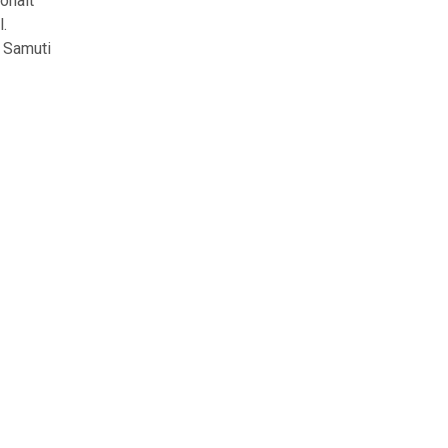
ohalt
l.
. Samuti