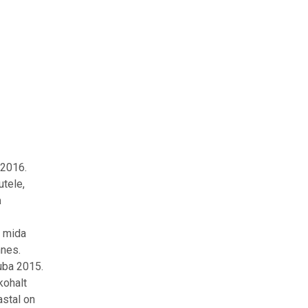
2016.
utele,
a
, mida
mnes.
juba 2015.
kohalt
astal on