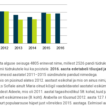
asta alguse seisuga 4805 erinevat nime, millest 2526 pandi tüdruk
nii tüdrukutele kui ka poistele.
2016. aasta edetabeli tõusjad j
nimesid aastatel 2011–2015 sündinutele pandud nimedega.
is on püsinud alates 2012. aastast esikohal ja mis on ainus nimi
s Sofiale ainult Maria olnud kõigil vaadeldavatel aastatel esikü
st Adeele, mis oli 2011. aastal tagasihoidlikul 58. kohal, kuid 
selt esikümnesse (8. koht). Arabella on tõusnud 2012. aasta 127. 
urt populaarsuse hüpet just võrreldes 2015. aastaga. Eelmisel a