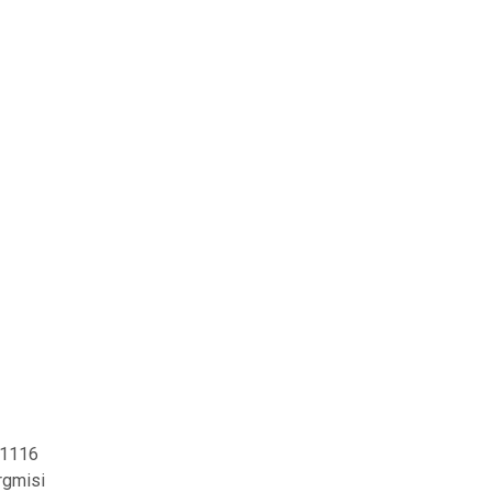
1116
rgmisi