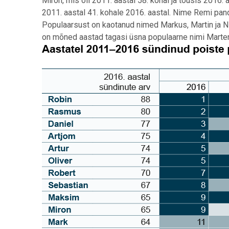
Miron, mis oli 2011. aastal 58. kohal ja tõusis 2016.
2011. aastal 41. kohale 2016. aastal. Nime Remi pand
Populaarsust on kaotanud nimed Markus, Martin ja Nik
on mõned aastad tagasi üsna populaarne nimi Marten 