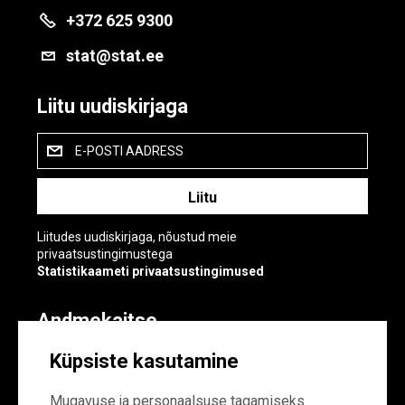
+372 625 9300
stat@stat.ee
Liitu uudiskirjaga
E-POSTI AADRESS
Liitudes uudiskirjaga, nõustud meie
privaatsustingimustega
Statistikaameti privaatsustingimused
Andmekaitse
Andmekaitse
Küpsiste kasutamine
Küpsiste sätted
Mugavuse ja personaalsuse tagamiseks