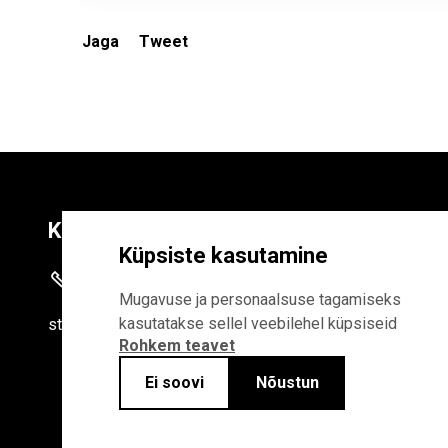
Jaga
Tweet
Kontaktid
Liitu uudiskirja
Küpsiste kasutamine
+372 625 9300
E-POSTI AADR
Mugavuse ja personaalsuse tagamiseks
kasutatakse sellel veebilehel küpsiseid
stat
[at]
stat.ee
Rohkem teavet
Liitudes uudiskirjaga, n
Statistikaameti privaa
Ei soovi
Nõustun