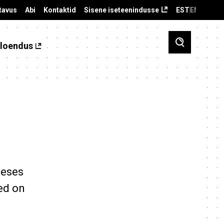
tavus
Abi
Kontaktid
Sisene iseteenindusse
EST
ENG
loendus
meses
ed on