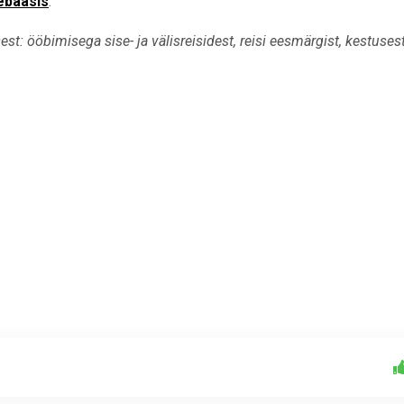
ebaasis
.
st: ööbimisega sise- ja välisreisidest, reisi eesmärgist, kestusest