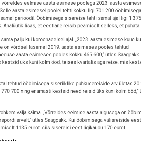
n võrreldes eelmise aasta esimese poolega 2023. aasta esimes
. „Selle aasta esimesel poolel tehti kokku ligi 701 200 ööbimiseg
 samal perioodil. Ööbimisega sisereise tehti samal ajal ligi 1 37
Analüütik lisas, et eestlane reisib peamiselt selleks, et puhata.
 sama palju kui koroonaeelsel ajal. „2023. aasta esimese kuue ku
se on võrdsel tasemel 2019. aasta esimeses pooles tehtud
raeguse aasta esimeses pooles kokku 465 600,“ ütles Saagpakk.
 kestsid üks kuni kolm ööd, teises kvartalis aga reise, mis kests
tal tehtud ööbimisega siseriiklike puhkusereiside arv ületas 20
770 700 ning enamasti kestsid need reisid üks kuni kolm ööd,“ 
a rohkem välja käima. „Võrreldes eelmise aasta algusega on ööbi
nspordi arvelt,“ ütles Saagpakk. Kui ööbimisega välisreiside ees
selt 1135 eurot, siis sisereisi eest ligikaudu 170 eurot.