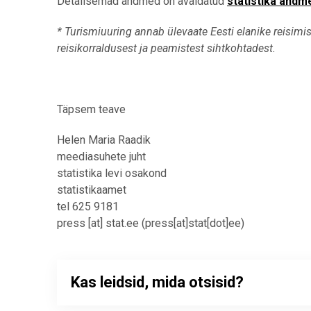
Detailsemad andmed on avaldatud
statistika andm
* Turismiuuring annab ülevaate Eesti elanike reisimise
reisikorraldusest ja peamistest sihtkohtadest.
Täpsem teave
Helen Maria Raadik
meediasuhete juht
statistika levi osakond
statistikaamet
tel 625 9181
press
[at]
stat.ee
(press[at]stat[dot]ee)
Kas leidsid, mida otsisid?