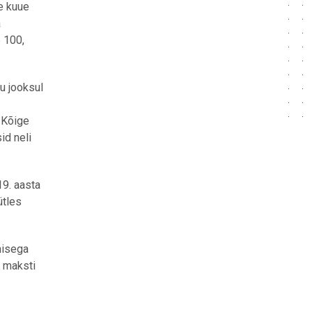
e kuue
a
5 100,
u jooksul
 Kõige
id neli
19. aasta
ütles
misega
t maksti