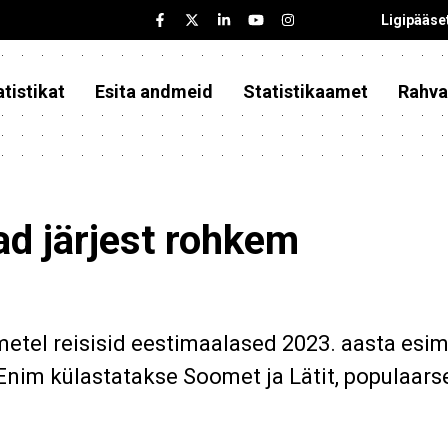
Ligipääse
tistikat
Esita andmeid
Statistikaamet
Rahva
vad järjest rohkem
metel reisisid eestimaalased 2023. aasta esi
Enim külastatakse Soomet ja Lätit, populaars