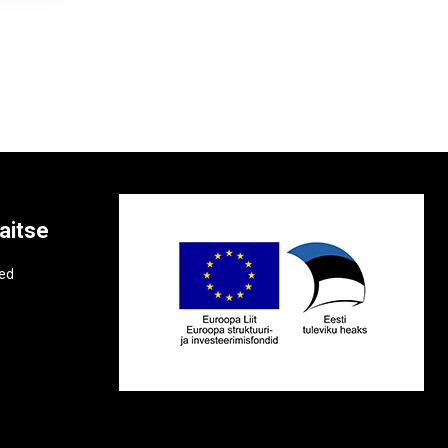
aitse
e
ted