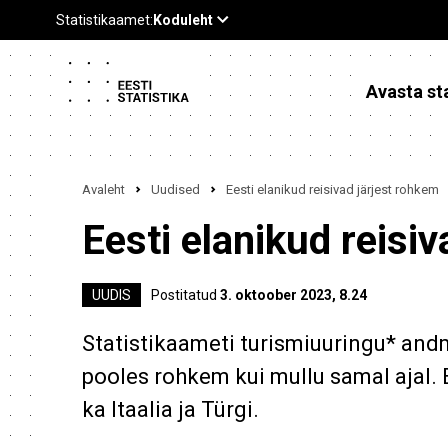
Avasta sta
Avaleht
Uudised
Eesti elanikud reisivad järjest rohkem
Eesti elanikud reisi
UUDIS
Postitatud
3. oktoober 2023, 8.24
Statistikaameti turismiuuringu* and
pooles rohkem kui mullu samal ajal. 
ka Itaalia ja Türgi.