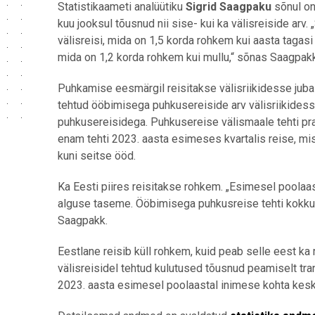
Statistikaameti analüütiku
Sigrid Saagpaku
sõnul o
kuu jooksul tõusnud nii sise- kui ka välisreiside arv
välisreisi, mida on 1,5 korda rohkem kui aasta tagasi
mida on 1,2 korda rohkem kui mullu,“ sõnas Saagpakk. 
Puhkamise eesmärgil reisitakse välisriikidesse juba
tehtud ööbimisega puhkusereiside arv välisriikides
puhkusereisidega. Puhkusereise välismaale tehti p
enam tehti 2023. aasta esimeses kvartalis reise, mis
kuni seitse ööd.
Ka Eesti piires reisitakse rohkem. „Esimesel poolaas
alguse taseme. Ööbimisega puhkusreise tehti kokku 
Saagpakk.
Eestlane reisib küll rohkem, kuid peab selle eest k
välisreisidel tehtud kulutused tõusnud peamiselt tra
2023. aasta esimesel poolaastal inimese kohta keskmi