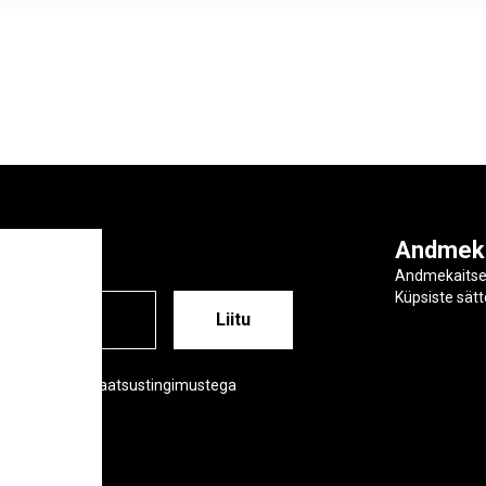
ga
Andmek
Andmekaits
Küpsiste sät
ESS
õustud meie privaatsustingimustega
tsustingimused