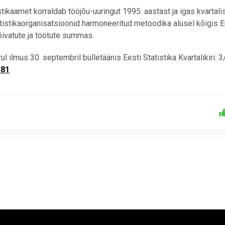
ikaamet korraldab tööjõu-uuringut 1995. aastast ja igas kvartali
atistikaorganisatsioonid harmoneeritud metoodika alusel kõigis 
õivatute ja töötute summas.
l ilmus 30. septembril bülletäänis Eesti Statistika Kvartalikiri. 3
381