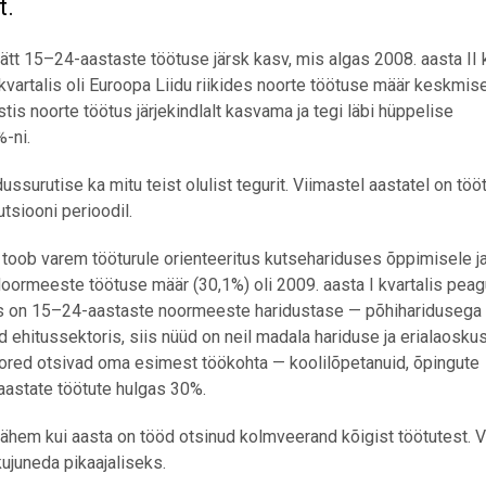
t.
t 15–24-aastaste töötuse järsk kasv, mis algas 2008. aasta II k
kvartalis oli Euroopa Liidu riikides noorte töötuse määr keskmis
tis noorte töötus järjekindlalt kasvama ja tegi läbi hüppelise
-ni.
surutise ka mitu teist olulist tegurit. Viimastel aastatel on töö
utsiooni perioodil.
 toob varem tööturule orienteeritus kutsehariduses õppimisele j
oormeeste töötuse määr (30,1%) oli 2009. aasta I kvartalis pea
s on 15–24-aastaste noormeeste haridustase — põhiharidusega 
öd ehitussektoris, siis nüüd on neil madala hariduse ja erialaosku
oored otsivad oma esimest töökohta — koolilõpetanuid, õpingute
aastate töötute hulgas 30%.
vähem kui aasta on tööd otsinud kolmveerand kõigist töötutest.
ujuneda pikaajaliseks.