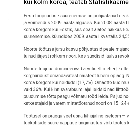
kui kolm korda, teatab Statistikaame
Eesti tööpuuduse suurenemise on põhjustanud eeskät
ja võimendus 2009. aasta alguses. Kui 2008. aasta I 
korda kõrgem kui Eestis, siis sealt alates hakkas Ees
suurenemise, küündides 2009. aasta I kvartalis 24,5%
Noorte töötuse järsu kasvu põhjustasid peale majandus
tulnud järjest rohkem noori, kes sündisid laulva revol
Noorte tööjõus domineerivad arvuliselt mehed, kelle
kõrgharidust omandavatest naistest lühem õpiaeg. N
korda kõrgem kui neidudel (17,7%). Omaette küsimu
vaid 36%. Kui kinnisvarabuumi ajal leidsid nad lihttö
puudumise tõttu peagu võimatu tööd leida. Paljud n
katkestajaid ja varem mittetöötanud noori on 15–24-
Töötusel on praegu veel üsna lühiajaline iseloom — 
töökohtade suure nappuse tingimustes võib töötus k