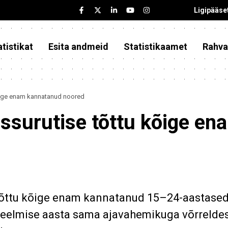
Ligipääse
tistikat
Esita andmeid
Statistikaamet
Rahva
õige enam kannatanud noored
ssurutise tõttu kõige en
tõttu kõige enam kannatanud 15–24-aastased,
is eelmise aasta sama ajavahemikuga võrreld