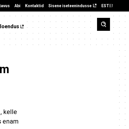
tavus
Abi
Kontaktid
Sisene iseteenindusse
EST
ENG
loendus
am
 kelle
es enam