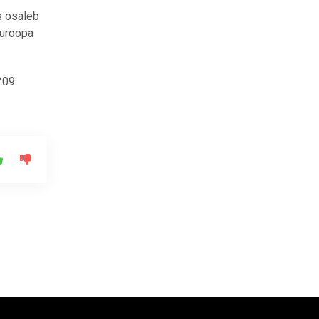
s osaleb
Euroopa
/09.