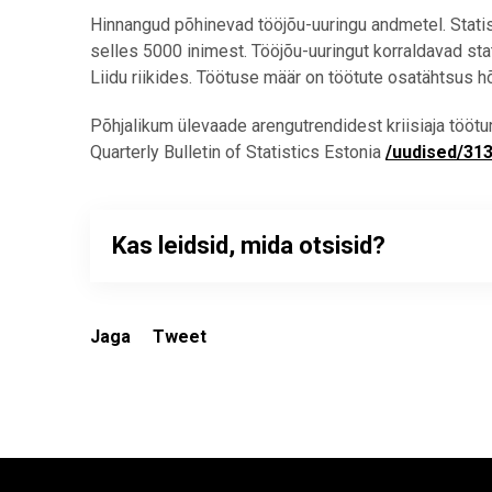
Hinnangud põhinevad tööjõu-uuringu andmetel. Statist
selles 5000 inimest. Tööjõu-uuringut korraldavad st
Liidu riikides. Töötuse määr on töötute osatähtsus h
Põhjalikum ülevaade arengutrendidest kriisiaja tööturu
Quarterly Bulletin of Statistics Estonia
/uudised/31
Kas leidsid, mida otsisid?
Jaga
Tweet