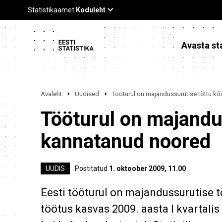
Avasta sta
Avaleht
Uudised
Tööturul on majandussurutise tõttu k
Tööturul on majandu
kannatanud noored
UUDIS
Postitatud
1. oktoober 2009, 11.00
Eesti tööturul on majandussurutise 
töötus kasvas 2009. aasta I kvartal