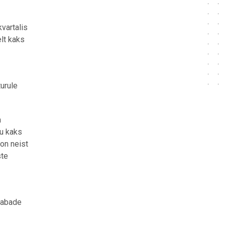
vartalis
elt kaks
turule
a
gu kaks
on neist
ste
 Vabade