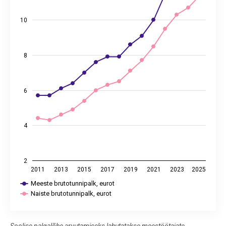
10
8
6
4
2
2011
2013
2015
2017
2019
2021
2023
2025
Meeste brutotunnipalk, eurot
Naiste brutotunnipalk, eurot
End of interactive chart.
Soolise palgalõhe arvutamiseks lahutatakse meestöötajate