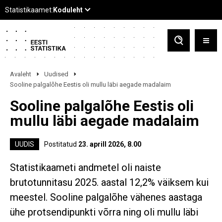
Avaleht
Uudised
Sooline palgalõhe Eestis oli mullu läbi aegade madalaim
Sooline palgalõhe Eestis oli
mullu läbi aegade madalaim
UUDIS
Postitatud
23. aprill 2026, 8.00
Statistikaameti andmetel oli naiste
brutotunnitasu 2025. aastal 12,2% väiksem kui
meestel. Sooline palgalõhe vähenes aastaga
ühe protsendipunkti võrra ning oli mullu läbi