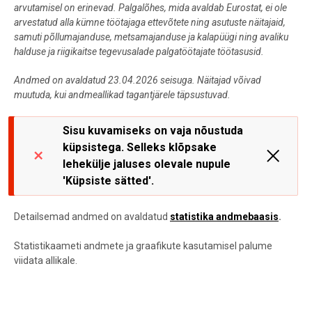
arvutamisel on erinevad. Palgalõhes, mida avaldab Eurostat, ei ole
arvestatud alla kümne töötajaga ettevõtete ning asutuste näitajaid,
samuti põllumajanduse, metsamajanduse ja kalapüügi ning avaliku
halduse ja riigikaitse tegevusalade palgatöötajate töötasusid.
Andmed on avaldatud 23.04.2026 seisuga. Näitajad võivad
muutuda, kui andmeallikad tagantjärele täpsustuvad.
Sisu kuvamiseks on vaja nõustuda
küpsistega. Selleks klõpsake
lehekülje jaluses olevale nupule
'Küpsiste sätted'.
Detailsemad andmed on avaldatud
statistika andmebaasis
.
Statistikaameti andmete ja graafikute kasutamisel palume
viidata allikale.