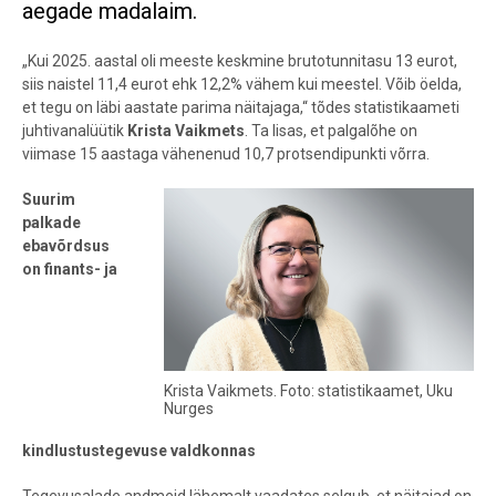
aegade madalaim.
„Kui 2025. aastal oli meeste keskmine brutotunnitasu 13 eurot,
siis naistel 11,4 eurot ehk 12,2% vähem kui meestel. Võib öelda,
et tegu on läbi aastate parima näitajaga,“ tõdes statistikaameti
juhtivanalüütik
Krista Vaikmets
. Ta lisas, et palgalõhe on
viimase 15 aastaga vähenenud 10,7 protsendipunkti võrra.
Suurim
palkade
ebavõrdsus
on finants- ja
Krista Vaikmets. Foto: statistikaamet, Uku
Nurges
kindlustustegevuse valdkonnas
Tegevusalade andmeid lähemalt vaadates selgub, et näitajad on