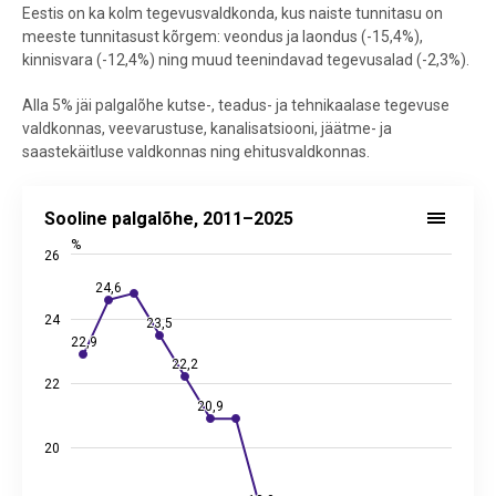
Eestis on ka kolm tegevusvaldkonda, kus naiste tunnitasu on
meeste tunnitasust kõrgem: veondus ja laondus (-15,4%),
kinnisvara (-12,4%) ning muud teenindavad tegevusalad (-2,3%).
Alla 5% jäi palgalõhe kutse-, teadus- ja tehnikaalase tegevuse
valdkonnas, veevarustuse, kanalisatsiooni, jäätme- ja
saastekäitluse valdkonnas ning ehitusvaldkonnas.
Sooline palgalõhe, 2011–2025
Sooline palgalõhe, 2011–2025
Line chart with 15 data points.
%
26
Allikas: statistikaamet
View as data table, Sooline palgalõhe, 2011–2025
24,6
24,6
The chart has 1 X axis displaying categories.
24
23,5
23,5
The chart has 2 Y axes displaying %, and values.
22,9
22,9
22,2
22,2
22
20,9
20,9
20