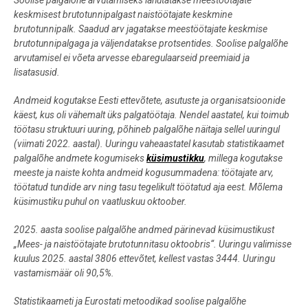
keskmisest brutotunnipalgast naistöötajate keskmine
brutotunnipalk. Saadud arv jagatakse meestöötajate keskmise
brutotunnipalgaga ja väljendatakse protsentides. Soolise palgalõhe
arvutamisel ei võeta arvesse ebaregulaarseid preemiaid ja
lisatasusid.
Andmeid kogutakse Eesti ettevõtete, asutuste ja organisatsioonide
käest, kus oli vähemalt üks palgatöötaja. Nendel aastatel, kui toimub
töötasu struktuuri uuring, põhineb palgalõhe näitaja sellel uuringul
(viimati 2022. aastal). Uuringu vaheaastatel kasutab statistikaamet
palgalõhe andmete kogumiseks
küsimustikku
, millega kogutakse
meeste ja naiste kohta andmeid kogusummadena: töötajate arv,
töötatud tundide arv ning tasu tegelikult töötatud aja eest. Mõlema
küsimustiku puhul on vaatluskuu oktoober.
2025. aasta soolise palgalõhe andmed pärinevad küsimustikust
„Mees- ja naistöötajate brutotunnitasu oktoobris“. Uuringu valimisse
kuulus 2025. aastal 3806 ettevõtet, kellest vastas 3444. Uuringu
vastamismäär oli 90,5%.
Statistikaameti ja Eurostati metoodikad soolise palgalõhe