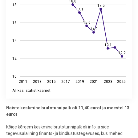
18,0
18,0
18
17,5
17,5
17,1
17,1
15,6
15,6
16
14,9
14,9
14
13,1
13,1
12,2
12,2
12
10
2011
2013
2015
2017
2019
2021
2023
2025
Allikas: statistikaamet
End of interactive chart.
Naiste keskmine brutotunnipalk oli 11,40 eurot ja meestel 13
eurot
Kõige kõrgem keskmine brutotunnipalk oli info ja side
tegevusalal ning finants- ja kindlustustegevuses, kus mehed