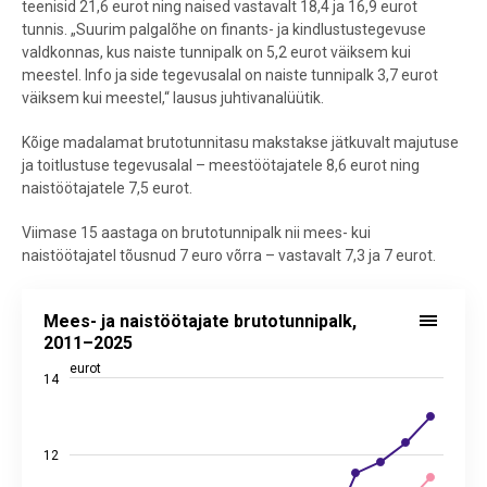
teenisid 21,6 eurot ning naised vastavalt 18,4 ja 16,9 eurot
tunnis. „Suurim palgalõhe on finants- ja kindlustustegevuse
valdkonnas, kus naiste tunnipalk on 5,2 eurot väiksem kui
meestel. Info ja side tegevusalal on naiste tunnipalk 3,7 eurot
väiksem kui meestel,“ lausus juhtivanalüütik.
Kõige madalamat brutotunnitasu makstakse jätkuvalt majutuse
ja toitlustuse tegevusalal – meestöötajatele 8,6 eurot ning
naistöötajatele 7,5 eurot.
Viimase 15 aastaga on brutotunnipalk nii mees- kui
naistöötajatel tõusnud 7 euro võrra – vastavalt 7,3 ja 7 eurot.
Mees- ja naistöötajate brutotunnipalk, 2011–2025
Mees- ja naistöötajate brutotunnipalk,
Line chart with 2 lines.
2011–2025
View as data table, Mees- ja naistöötajate brutotunnipalk, 2011–2
eurot
14
The chart has 1 X axis displaying categories.
The chart has 2 Y axes displaying eurot, and values.
12