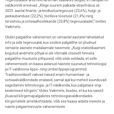
valdkonniti erinevad. „Kõige suurem palkade ebavõrdsus oli
2025. aastal finants- ja kindlustustegevuse (23,6%), hulgi- ja
jaekaubanduse (22,2%), töötleva tööstuse (21,4%) ning
tervishoiu ja sotsiaalhoolekande (20,8%) tegevusaladel,“ loetles
Vaikmets.
Olulist palgalõhe vähenemist on viimastel aastatel täheldatud
info ja side tegevusalal, kus sooline palgalõhe on jõudnud
viimaste aastate madalaimale tasemele. „Kuigi statistikaameti
kogutud andmete põhjal ei ole võimalik otseselt hinnata
palgalõhe muutuste põhjuseid, võib siiski eeldada, et selle
vähenemisele on kaasa aidanud naistele suunatud tehnoloogia-
ja IT-valdkonna õppe- ning ümberõppeprogrammid.
Traditsiooniliselt valivad naised enam humanitaar- ja
sotsiaalvaldkondade erialasid, samal ajal kui mehed suunduvad
sagedamini tehnoloogia- ja IT-valdkonda, kus palgatase ongi
keskmisest kõrgem,“ tõdes Vaikmets, lisades, et kui ka naised
jõuavad kõrgemapalgalistes tehnoloogiavaldkondades
kõrgematele ametikohtadele, võib see kaasa aidata meeste ja
naiste palgaerinevuste vähenemisele.