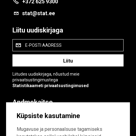
+372 625 9300
stat@stat.ee
Liitu uudiskirjaga
E-POSTI AADRESS
Liitudes uudiskirjaga, nõustud meie
privaatsustingimustega
Statistikaameti privaatsustingimused
Andmekaitse
Andmekaitse
Küpsiste kasutamine
Küpsiste sätted
Mugavuse ja personaalsuse tagamiseks