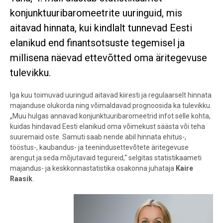
konjunktuuribaromeetrite uuringuid, mis
aitavad hinnata, kui kindlalt tunnevad Eesti
elanikud end finantsotsuste tegemisel ja
millisena näevad ettevõtted oma äritegevuse
tulevikku.
Iga kuu toimuvad uuringud aitavad kiiresti ja regulaarselt hinnata
majanduse olukorda ning võimaldavad prognoosida ka tulevikku.
„Muu hulgas annavad konjunktuuribaromeetrid infot selle kohta,
kuidas hindavad Eesti elanikud oma võimekust säästa või teha
suuremaid oste. Samuti saab nende abil hinnata ehitus-,
tööstus-, kaubandus- ja teenindusettevõtete äritegevuse
arengut ja seda mõjutavaid tegureid,“ selgitas statistikaameti
majandus- ja keskkonnastatistika osakonna juhataja
Kaire
Raasik
.