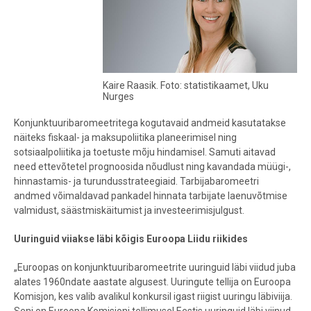
Kaire Raasik. Foto: statistikaamet, Uku
Nurges
Konjunktuuribaromeetritega kogutavaid andmeid kasutatakse
näiteks fiskaal- ja maksupoliitika planeerimisel ning
sotsiaalpoliitika ja toetuste mõju hindamisel. Samuti aitavad
need ettevõtetel prognoosida nõudlust ning kavandada müügi-,
hinnastamis- ja turundusstrateegiaid. Tarbijabaromeetri
andmed võimaldavad pankadel hinnata tarbijate laenuvõtmise
valmidust, säästmiskäitumist ja investeerimisjulgust.
Uuringuid viiakse läbi kõigis Euroopa Liidu riikides
„Euroopas on konjunktuuribaromeetrite uuringuid läbi viidud juba
alates 1960ndate aastate algusest. Uuringute tellija on Euroopa
Komisjon, kes valib avalikul konkursil igast riigist uuringu läbiviija.