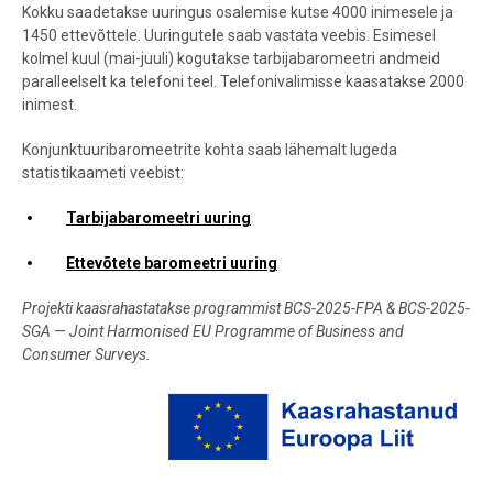
Kokku saadetakse uuringus osalemise kutse 4000 inimesele ja
1450 ettevõttele. Uuringutele saab vastata veebis. Esimesel
kolmel kuul (mai-juuli) kogutakse tarbijabaromeetri andmeid
paralleelselt ka telefoni teel. Telefonivalimisse kaasatakse 2000
inimest.
Konjunktuuribaromeetrite kohta saab lähemalt lugeda
statistikaameti veebist:
Tarbijabaromeetri uuring
Ettevõtete baromeetri uuring
Projekti kaasrahastatakse programmist BCS-2025-FPA & BCS-2025-
SGA — Joint Harmonised EU Programme of Business and
Consumer Surveys.