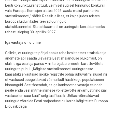
Seni on Euroopa Komisjoni tellimusel Eestis uuringuid läbi viinud
Eesti Konjunktuuriinstituut. Eelmisel sügisel toimunud konkursil
valis Euroopa Komisjon alates 2026. aasta maist partneriks
statistikaameti,” rääkis Raasik ja lisas, et ka paljudes teistes
Euroopa Liidu riikides teevad uuringuid
statistikaametid. Statistikaametil on uuringute korraldamiseks
rahastusleping 30. aprillini 2027.
Iga vastaja on oluline
Selleks, et uuringute põhjal saaks teha kvaliteetset statistikat ja
andmete abil saada ülevaate Eesti majanduse olukorrast, on
oluline iga osaleja panus – nii tarbijabaromeetri kui ettevõtete
uuringute puhul. „Kõigisse statistikaameti uuringutesse
kaasatakse vastajad riiklike registrite põhjal juhuvalimi alusel, nii
et vastused peegeldaksid võimalikult hästi kogu populatsiooni
hinnanguid. See tähendab, et iga konkreetne vastaja esindab
peale enda veel mitme inimese või ettevõtte arvamust ning igal
vastusel on suur kaal,“ selgitas Raasik. Ühtlasi võimaldavad
uuringud võrrelda Eesti majanduse olukorda kõigi teiste Euroopa
Liidu riikidega.