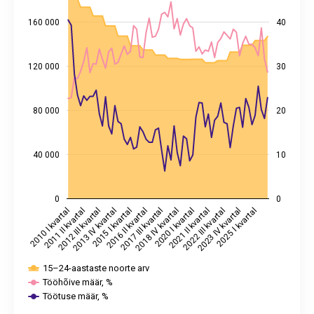
The chart has 1 X axis displaying categories.
The chart has 2 Y axes displaying values, and %.
160 000
40
120 000
30
80 000
20
40 000
10
0
0
2011 II kvartal
2016 II kvartal
2021 II kvartal
2010 I kvartal
2015 I kvartal
2020 I kvartal
2025 I kvartal
2013 IV kvartal
2018 IV kvartal
2023 IV kvartal
2012 III kvartal
2017 III kvartal
2022 III kvartal
15–24-aastaste noorte arv
Tööhõive määr, %
Töötuse määr, %