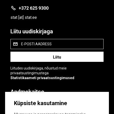
+372 625 9300
stat
[at]
stat.ee
Liitu uudiskirjaga
E-POSTI AADRESS
Liitudes uudiskirjaga, nõustud meie
privaatsustingimustega
Statistikaameti privaatsustingimused
Andmekaitse
Andmekaitse
Küpsiste kasutamine
Küpsiste sätted