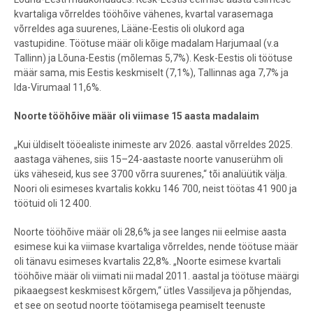
kvartaliga võrreldes tööhõive vähenes, kvartal varasemaga
võrreldes aga suurenes, Lääne-Eestis oli olukord aga
vastupidine. Töötuse määr oli kõige madalam Harjumaal (v.a
Tallinn) ja Lõuna-Eestis (mõlemas 5,7%). Kesk-Eestis oli töötuse
määr sama, mis Eestis keskmiselt (7,1%), Tallinnas aga 7,7% ja
Ida-Virumaal 11,6%.
Noorte tööhõive määr oli viimase 15 aasta madalaim
„Kui üldiselt tööealiste inimeste arv 2026. aastal võrreldes 2025.
aastaga vähenes, siis 15–24-aastaste noorte vanuserühm oli
üks väheseid, kus see 3700 võrra suurenes,“ tõi analüütik välja.
Noori oli esimeses kvartalis kokku 146 700, neist töötas 41 900 ja
töötuid oli 12 400.
Noorte tööhõive määr oli 28,6% ja see langes nii eelmise aasta
esimese kui ka viimase kvartaliga võrreldes, nende töötuse määr
oli tänavu esimeses kvartalis 22,8%. „Noorte esimese kvartali
tööhõive määr oli viimati nii madal 2011. aastal ja töötuse määrgi
pikaaegsest keskmisest kõrgem,“ ütles Vassiljeva ja põhjendas,
et see on seotud noorte töötamisega peamiselt teenuste