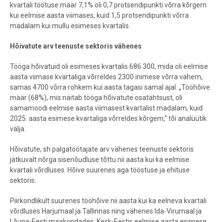
kvartali töötuse määr 7,1% oli 0,7 protsendipunkti võrra kõrgem
kui eelmise aasta viimases, kuid 1,5 protsendipunkti võrra
madalam kui mullu esimeses kvartalis.
Hõivatute arv teenuste sektoris vähenes
Tööga hõivatuid oli esimeses kvartalis 686 300, mida oli eelmise
aasta viimase kvartaliga võrreldes 2300 inimese võrra vähem,
samas 4700 võrra rohkem kui aasta tagasi samal ajal. „Tööhõive
määr (68%), mis näitab tööga hõivatute osatähtsust, oli
samamoodi eelmise aasta viimasest kvartalist madalam, kuid
2025. aasta esimese kvartaliga võrreldes kõrgem,“ tõi analüütik
välja.
Hõivatute, sh palgatöötajate arv vähenes teenuste sektoris
jätkuvalt nõrga sisenõudluse tõttu nii aasta kui ka eelmise
kvartali võrdluses. Hõive suurenes aga tööstuse ja ehituse
sektoris.
Piirkondlikult suurenes tööhõive nii aasta kui ka eelneva kvartali
võrdluses Harjumaal ja Tallinnas ning vähenes Ida-Virumaal ja
Lõuna-Eesti maakondades. Kesk-Eestis eelmise aasta esimese