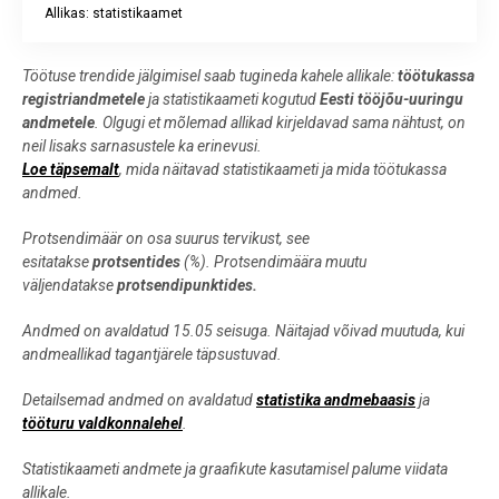
Allikas: statistikaamet
End of interactive chart.
Töötuse trendide jälgimisel saab tugineda kahele allikale:
töötukassa
registriandmetele
ja statistikaameti kogutud
Eesti tööjõu-uuringu
andmetele
. Olgugi et mõlemad allikad kirjeldavad sama nähtust, on
neil lisaks sarnasustele ka erinevusi.
Loe täpsemalt
, mida näitavad statistikaameti ja mida töötukassa
andmed.
Protsendimäär on osa suurus tervikust, see
esitatakse
protsentides
(%). Protsendimäära muutu
väljendatakse
protsendipunktides.
Andmed on avaldatud 15.05 seisuga. Näitajad võivad muutuda, kui
andmeallikad tagantjärele täpsustuvad.
Detailsemad andmed on avaldatud
statistika andmebaasis
ja
tööturu valdkonnalehel
.
Statistikaameti andmete ja graafikute kasutamisel palume viidata
allikale.