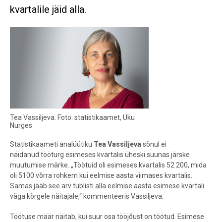
kvartalile jäid alla.
Tea Vassiljeva. Foto: statistikaamet, Uku
Nurges
Statistikaameti analüütiku
Tea Vassiljeva
sõnul ei
näidanud
tööturg esimeses kvartalis üheski suunas järske
muutumise märke. „Töötuid oli esimeses kvartalis 52 200, mida
oli 5100 võrra rohkem kui eelmise aasta viimases kvartalis.
Samas jääb see arv tublisti alla eelmise aasta esimese kvartali
väga kõrgele näitajale,“ kommenteeris Vassiljeva.
Töötuse määr näitab, kui suur osa tööjõust on töötud. Esimese