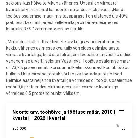
sektoris, kus hõive tervikuna vähenes. Ühtlasi on viimastel
kvartalitel vähenenud ka noorte majanduslik aktiivsus. „Nende
tööjõus osalemise määr, mis tavapäraselt on ulatunud üle 40%,
jääb teist kvartalit järjest sellele alla ja oli tänavu esimeses
kvartalis 37%,“ kommenteeris analüütik.
„Majanduslikult mitteaktiivsete arv kõigis vanuserühmades
kokku vähenes esimeses kvartalis võrreldes eelmise aasta
viimase kvartaliga, kuid see tuli pigem tööealise rahvastiku üldise
vähenemise arvelt,“ selgitas Vassiljeva. Tööjõus osalemise määr
oli 73,2% ja see näitab, kui suur hulk elanikkonnast kuulub tööjõu
hulka, st kas inimene töötab või tahaks töötada ja otsib tööd.
Eelmise aasta neljanda kvartaliga võrreldes oli tööjõus osalemise
määr 0,5 protsendipunkti suurem, kuid esimese kvartaliga
võrreldes 0,5 protsendipunkti väiksem.
Noorte arv, tööhõive ja töötuse määr, 2010 I kvartal – 2026 I kvartal
Noorte arv, tööhõive ja töötuse määr, 2010 I
Combination chart with 3 data series.
kvartal – 2026 I kvartal
Allikas: statistikaamet
%
200 000
50
View as data table, Noorte arv, tööhõive ja töötuse määr, 2010 I kvar