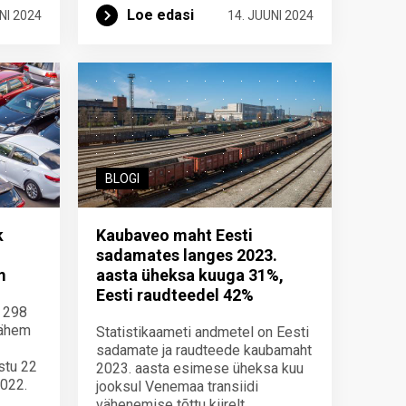
Loe edasi
NI 2024
14. JUUNI 2024
BLOGI
k
Kaubaveo maht Eesti
sadamates langes 2023.
m
aasta üheksa kuuga 31%,
Eesti raudteedel 42%
7 298
vähem
Statistikaameti andmetel on Eesti
sadamate ja raudteede kaubamaht
stu 22
2023. aasta esimese üheksa kuu
2022.
jooksul Venemaa transiidi
vähenemise tõttu kiirelt