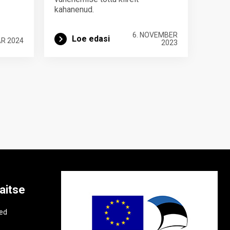
kahanenud.
6. NOVEMBER
Loe edasi
AR 2024
2023
aitse
e
ted