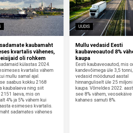
S
UUDIS
i sadamate kaubamaht
Mullu vedasid Eesti
ses kvartalis vähenes,
kaubaveoautod 8% vä
reisijaid oli rohkem
kaupa
sadamaid külastas 2024.
Eesti kaubaveoautod, mis o
esimeses kvartalis vähem
kandevõimega üle 3,5 tonni,
kui mullu samal ajal.
vedasid möödunud aastal
sse saabus kokku 2168
hinnanguliselt üle 25 miljoni
ja kaubalaeva ning siit
kaupa. Võrreldes 2022. aas
 2151 laeva, mis on
see 8% vähem, veosekäive
alt 4% ja 5% vähem kui
kahanes samuti 8%.
aasta esimeses kvartalis.
maht sadamates vähenes