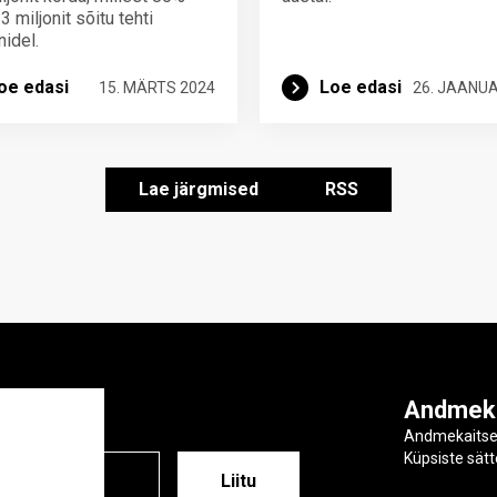
 miljonit sõitu tehti
inidel.
oe edasi
Loe edasi
15. MÄRTS 2024
26. JAANU
Lae järgmised
RSS
ga
Andmek
Andmekaits
Küpsiste sät
ESS