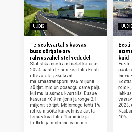
UUDIS
UUDI
Teises kvartalis kasvas
Eest
bussisõitjate arv
esime
rahvusvahelistel vedudel
kuid 
Statistikaameti andmetel kasutas
Eesti 
2024. aasta teises kvartalis Eesti
aasta 
ettevõtete pakutavat
laevu 
maismaatransporti 49,6 miljonit
Eesti
sõitjat, mis on peaaegu sama palju
reisi- 
kui mullu samas kvartalis. Busse
lahkus
kasutas 40,9 miljonit ja ronge 2,1
vastav
miljonit sõitjat. Mõlemaga tehti 1%
2023. 
rohkem sõite kui eelmise aasta
Kauba
teises kvartalis. Trammide ja
10%.
trollidega sõitmine vähenes.