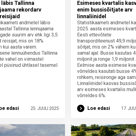
 läbis Tallinna
Esimeses kvartalis kas
jaama rekordarv
enim bussisõitjate arv
reisijaid
linnaliinidel
tikaameti andmetel läbis
Statistikaameti andmetel k
aastal Tallinna lennujaama
2025. aasta esimeses kvart
egade suurim arv ehk ligi 3,5
Eesti ettevõtete
t reisijat, mis on 18%
transporditeenust 49,9 miljo
 kui aasta varem.
sõitjat, mis on 2% vähem ku
isene lennuühendus Tallinna
samal ajal. Busse kasutas 4
rte vahel on viimastel
miljonit ja ronge 1,9 miljonit 
el püsinud ühtlasel tasemel.
Eelmise aasta esimese kvar
võrreldes kasutati busse 4
rohkem, reisironge aga sama
Linnaliinidel kasvas bussisõ
arv esimeses kvartalis mul
võrreldes 6%.
oe edasi
Loe edasi
25. JUULI 2025
17. JUU