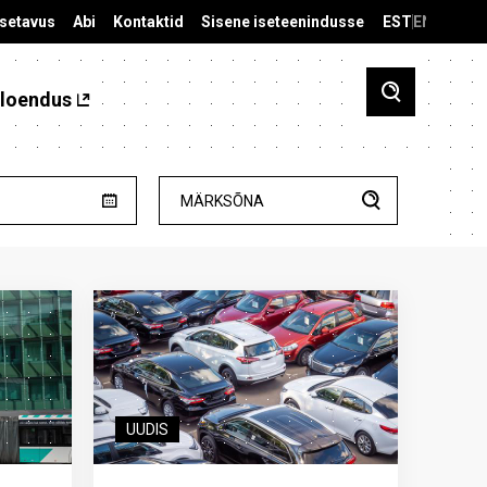
äsetavus
Abi
Kontaktid
Sisene iseteenindusse
EST
ENG
loendus
MÄRKSÕNA
UUDIS