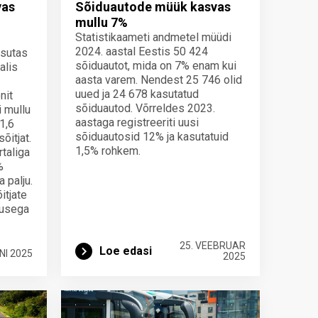
vas
Sõiduautode müük kasvas
mullu 7%
Statistikaameti andmetel müüdi
2024. aastal Eestis 50 424
asutas
sõiduautot, mida on 7% enam kui
alis
aasta varem. Nendest 25 746 olid
uued ja 24 678 kasutatud
nit
sõiduautod. Võrreldes 2023.
i mullu
aastaga registreeriti uusi
1,6
sõiduautosid 12% ja kasutatuid
sõitjat.
1,5% rohkem.
taliga
%
 palju.
itjate
lusega
25. VEEBRUAR
Loe edasi
NI 2025
2025