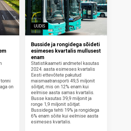
UUDIS
Busside ja rongidega sõideti
hem
esimeses kvartalis mullusest
enam
n
Statistikaameti andmetel kasutas
2024. aasta esimeses kvartalis
Eesti ettevõtete pakutud
 tonni
maismaatransporti 49,5 miljonit
taga on
sõitjat, mis on 12% enam kui
eelmise aasta samas kvartalis.
Busse kasutas 39,9 miljonit ja
ronge 1,9 miljonit sõitjat.
Bussidega tehti 19% ja rongidega
6% enam sõite kui eelmise aasta
esimeses kvartalis.