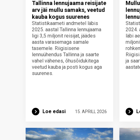
Tallinna lennujaama reisijate
Mullu
arv jäi mullu samaks, veetud
lennu
kauba kogus suurenes
lennu
Statistikaameti andmetel läbis
Statis
2025. aastal Tallinna lennujaama
2024. 
ligi 3,5 miljonit reisijat, jäädes
läbi a
aasta varasemaga samale
miljoni
tasemele. Riigisisene
rohkem
lennuühendus Tallinna ja saarte
Riigis
vahel vähenes, õhusõidukitega
ja saa
veetud kauba ja posti kogus aga
aastat
suurenes.
Loe edasi
L
15. APRILL 2026