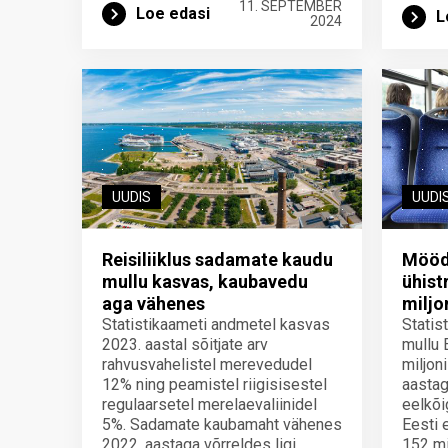
11. SEPTEMBER
Loe edasi
L
2024
UUDIS
UUDI
Reisiliiklus sadamate kaudu
Möödu
mullu kasvas, kaubavedu
ühist
aga vähenes
miljo
Statistikaameti andmetel kasvas
Statis
2023. aastal sõitjate arv
mullu 
rahvusvahelistel merevedudel
miljon
12% ning peamistel riigisisestel
aastag
regulaarsetel merelaevaliinidel
eelkõi
5%. Sadamate kaubamaht vähenes
Eesti 
2022. aastaga võrreldes ligi
152 mi