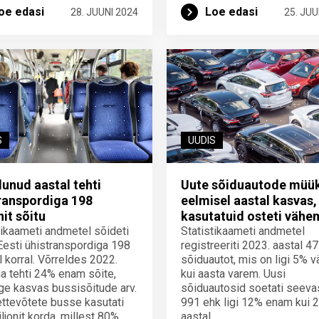
oe edasi
Loe edasi
28. JUUNI 2024
25. JUU
S
UUDIS
nud aastal tehti
Uute sõiduautode müü
ranspordiga 198
eelmisel aastal kasvas,
nit sõitu
kasutatuid osteti vähe
tikaameti andmetel sõideti
Statistikaameti andmetel
Eesti ühistranspordiga 198
registreeriti 2023. aastal 4
il korral. Võrreldes 2022.
sõiduautot, mis on ligi 5% 
a tehti 24% enam sõite,
kui aasta varem. Uusi
ge kasvas bussisõitude arv.
sõiduautosid soetati seeva
ettevõtete busse kasutati
991 ehk ligi 12% enam kui 
ljonit korda, millest 80%
aastal.