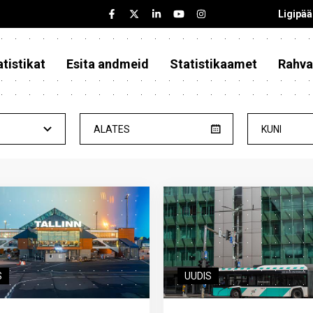
Ligipä
tistikat
Esita andmeid
Statistikaamet
Rahva
ALATES
KUNI
S
UUDIS