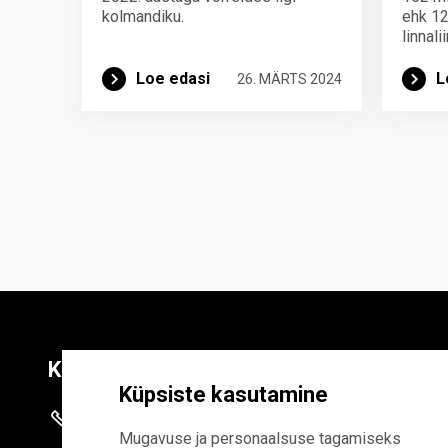
kolmandiku.
ehk 123
linnali
Loe edasi
L
26. MÄRTS 2024
Kontaktid
Liitu uudiskirja
Küpsiste kasutamine
+372 625 9300
E-POSTI AADR
Mugavuse ja personaalsuse tagamiseks