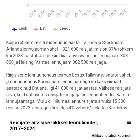
0
2014
2024
2004
2008
2020
2006
2012
2018
2010
2016
2022
Eesti
Läti
Leedu
End of interactive chart.
Kõige rohkem reisiti möödunud aastal Tallinna ja Stockholmi
Arlanda lennujaama vahel – 321 600 reisijat, mis on 37% rohkem
kui 2023. aastal. Järgnesid Riia rahvusvaheline lennujaam 303
800 ja Helsingi Vantaa lennujaam 302 500 reisijaga.
Riigisisene lennuühendus toimub Eestis Tallinna ja saarte vahel.
„Lennuühendus Kuressaare lennujaamaga on kaks viimast
aastat olnud ühtlane, ligi 41 000 reisijat aastas. Väikese reisijate
arvu, kuid ühtlasema reisijate hulgaga on lennuühendus Kärdla
lennujaamaga. Mullu oli Hiiumaa lennureisijate arvuks 15 300,
mis on 2023. aastaga võrreldes 4% vähem,“ selgitas Kardakov.
Reisijate arv siseriiklikel lennuliinidel, 2017–2024
Reisijate arv siseriiklikel lennuliinidel,
2017–2024
Line chart with 2 lines.
Allikas: statistikaamet
Allikas: statistikaamet