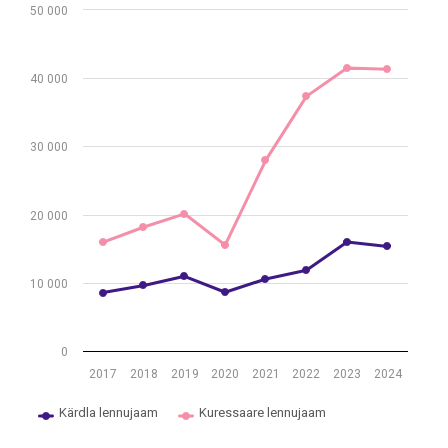
50 000
View as data table, Reisijate arv siseriiklikel lennuliinidel, 2017–202
The chart has 1 X axis displaying .
The chart has 1 Y axis displaying values. Data ranges from 8566 to 
40 000
30 000
20 000
10 000
0
2017
2018
2019
2020
2021
2022
2023
2024
Kärdla lennujaam
Kuressaare lennujaam
End of interactive chart.