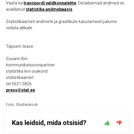
Vaata ka
transpordi valdkonnalehte
. Detailsemad andmed on
avaldatud
statistika andmebaasis
.
Statistikaameti andmete ja graafikute kasutamisel palume
viidata allikale.
Täpsem teave:
Susann Kivi
kommunikatsioonipartner
statistika levi osakond
statistikaamet
tel 5621 5826
press@stat.ee
Foto: Shutterstock
Kas leidsid, mida otsisid?