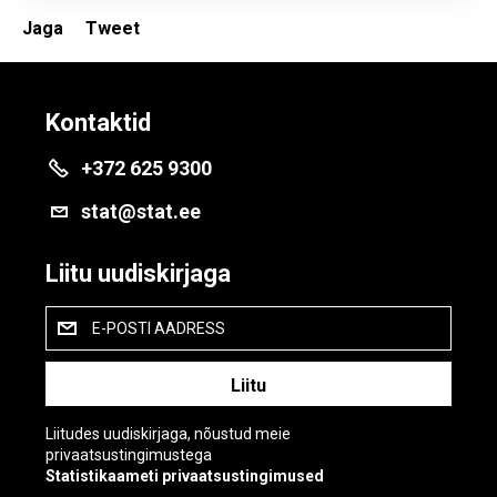
Jaga
Tweet
Kontaktid
+372 625 9300
stat@stat.ee
Liitu uudiskirjaga
E-POSTI AADRESS
Liitudes uudiskirjaga, nõustud meie
privaatsustingimustega
Statistikaameti privaatsustingimused