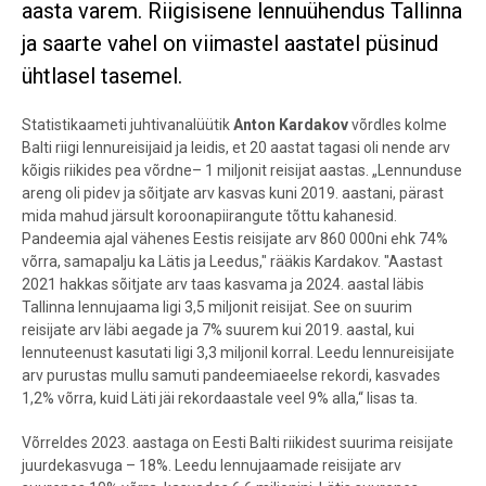
aasta varem. Riigisisene lennuühendus Tallinna
ja saarte vahel on viimastel aastatel püsinud
ühtlasel tasemel.
Statistikaameti juhtivanalüütik
Anton Kardakov
võrdles kolme
Balti riigi lennureisijaid ja leidis, et 20 aastat tagasi oli nende arv
kõigis riikides pea võrdne– 1 miljonit reisijat aastas. „Lennunduse
areng oli pidev ja sõitjate arv kasvas kuni 2019. aastani, pärast
mida mahud järsult koroonapiirangute tõttu kahanesid.
Pandeemia ajal vähenes Eestis reisijate arv 860 000ni ehk 74%
võrra, samapalju ka Lätis ja Leedus," rääkis Kardakov. "Aastast
2021 hakkas sõitjate arv taas kasvama ja 2024. aastal läbis
Tallinna lennujaama ligi 3,5 miljonit reisijat. See on suurim
reisijate arv läbi aegade ja 7% suurem kui 2019. aastal, kui
lennuteenust kasutati ligi 3,3 miljonil korral. Leedu lennureisijate
arv purustas mullu samuti pandeemiaeelse rekordi, kasvades
1,2% võrra, kuid Läti jäi rekordaastale veel 9% alla,“ lisas ta.
Võrreldes 2023. aastaga on Eesti Balti riikidest suurima reisijate
juurdekasvuga – 18%. Leedu lennujaamade reisijate arv