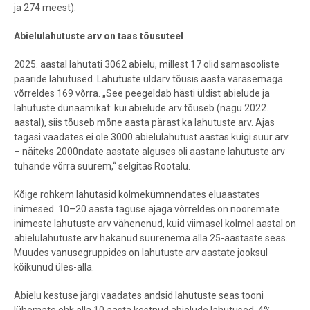
ja 274 meest).
Abielulahutuste arv on taas tõusuteel
2025. aastal lahutati 3062 abielu, millest 17 olid samasooliste
paaride lahutused. Lahutuste üldarv tõusis aasta varasemaga
võrreldes 169 võrra. „See peegeldab hästi üldist abielude ja
lahutuste dünaamikat: kui abielude arv tõuseb (nagu 2022.
aastal), siis tõuseb mõne aasta pärast ka lahutuste arv. Ajas
tagasi vaadates ei ole 3000 abielulahutust aastas kuigi suur arv
– näiteks 2000ndate aastate alguses oli aastane lahutuste arv
tuhande võrra suurem,“ selgitas Rootalu.
Kõige rohkem lahutasid kolmekümnendates eluaastates
inimesed. 10–20 aasta taguse ajaga võrreldes on nooremate
inimeste lahutuste arv vähenenud, kuid viimasel kolmel aastal on
abielulahutuste arv hakanud suurenema alla 25-aastaste seas.
Muudes vanusegruppides on lahutuste arv aastate jooksul
kõikunud üles-alla.
Abielu kestuse järgi vaadates andsid lahutuste seas tooni
lühemate ehk alla 10 aasta kestnud abielude lahutused. 4%