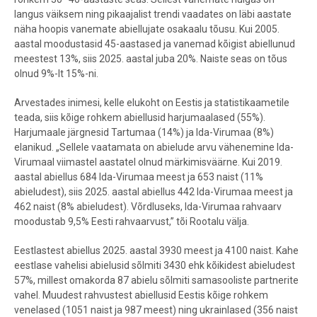
langus väiksem ning pikaajalist trendi vaadates on läbi aastate
näha hoopis vanemate abiellujate osakaalu tõusu. Kui 2005.
aastal moodustasid 45-aastased ja vanemad kõigist abiellunud
meestest 13%, siis 2025. aastal juba 20%. Naiste seas on tõus
olnud 9%-lt 15%-ni.
Arvestades inimesi, kelle elukoht on Eestis ja statistikaametile
teada, siis kõige rohkem abiellusid harjumaalased (55%).
Harjumaale järgnesid Tartumaa (14%) ja Ida-Virumaa (8%)
elanikud. „Sellele vaatamata on abielude arvu vähenemine Ida-
Virumaal viimastel aastatel olnud märkimisväärne. Kui 2019.
aastal abiellus 684 Ida-Virumaa meest ja 653 naist (11%
abieludest), siis 2025. aastal abiellus 442 Ida-Virumaa meest ja
462 naist (8% abieludest). Võrdluseks, Ida-Virumaa rahvaarv
moodustab 9,5% Eesti rahvaarvust,” tõi Rootalu välja.
Eestlastest abiellus 2025. aastal 3930 meest ja 4100 naist. Kahe
eestlase vahelisi abielusid sõlmiti 3430 ehk kõikidest abieludest
57%, millest omakorda 87 abielu sõlmiti samasooliste partnerite
vahel. Muudest rahvustest abiellusid Eestis kõige rohkem
venelased (1051 naist ja 987 meest) ning ukrainlased (356 naist