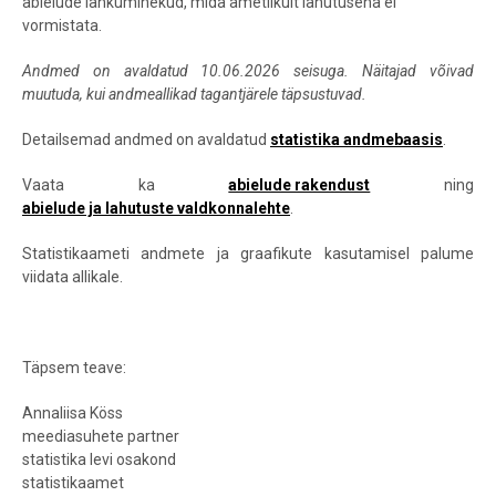
abielude lahkuminekud, mida ametlikult lahutusena ei
vormistata.
Andmed on avaldatud 10.06.2026 seisuga. Näitajad võivad
muutuda, kui andmeallikad tagantjärele täpsustuvad.
Detailsemad andmed on avaldatud
statistika andmebaasis
.
Vaata ka
abielude rakendust
ning
abielude ja lahutuste valdkonnalehte
.
Statistikaameti andmete ja graafikute kasutamisel palume
viidata allikale.
Täpsem teave:
Annaliisa Köss
meediasuhete partner
statistika levi osakond
statistikaamet