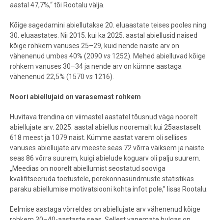
aastal 47,7%,“ tõi Rootalu välja.
Kõige sagedamini abiellutakse 20. eluaastate teises pooles ning
30. eluaastates. Nii 2015. kui ka 2025. aastal abiellusid naised
kõige rohkem vanuses 25–29, kuid nende naiste arv on
vähenenud umbes 40% (2090
vs
1252). Mehed abielluvad kõige
rohkem vanuses 30–34 ja nende arv on kümne aastaga
vähenenud 22,5% (1570
vs
1216).
Noori abiellujaid on varasemast rohkem
Huvitava trendina on viimastel aastatel tõusnud väga noorelt
abiellujate arv. 2025. aastal abiellus nooremalt kui 25aastaselt
618 meest ja 1079 naist. Kümme aastat varem oli sellises
vanuses abiellujate arv meeste seas 72 võrra väiksem ja naiste
seas 86 võrra suurem, kuigi abielude koguarv oli palju suurem.
„Meedias on noorelt abiellumist seostatud sooviga
kvalifitseeruda toetustele, perekonnasündmuste statistikas
paraku abiellumise motivatsiooni kohta infot pole,” lisas Rootalu.
Eelmise aastaga võrreldes on abiellujate arv vähenenud kõige
rohkem 30–40-aastaste seas. Sellest vanemate hulgas on