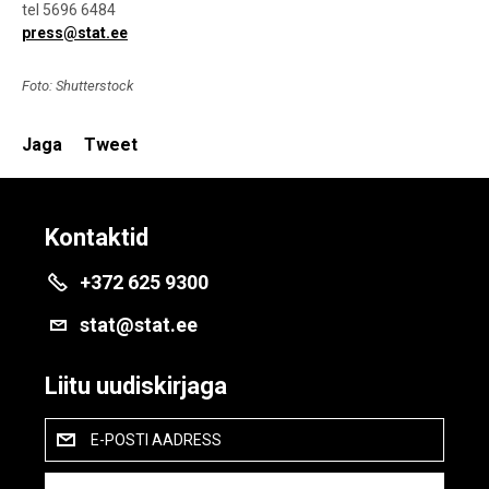
tel 5696 6484
press@stat.ee
Foto: Shutterstock
Jaga
Tweet
Kontaktid
+372 625 9300
stat@stat.ee
Liitu uudiskirjaga
E-POSTI AADRESS