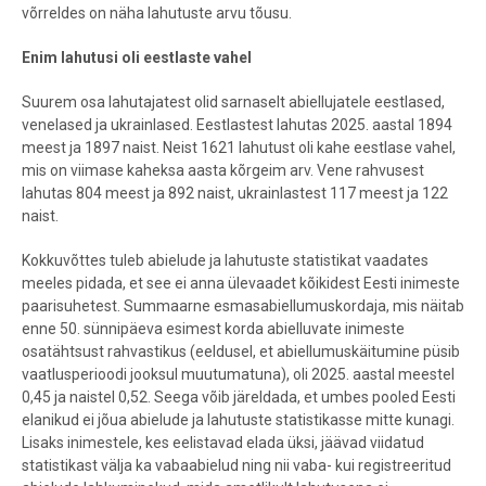
võrreldes on näha lahutuste arvu tõusu.
Enim lahutusi oli eestlaste vahel
Suurem osa lahutajatest olid sarnaselt abiellujatele eestlased,
venelased ja ukrainlased. Eestlastest lahutas 2025. aastal 1894
meest ja 1897 naist. Neist 1621 lahutust oli kahe eestlase vahel,
mis on viimase kaheksa aasta kõrgeim arv. Vene rahvusest
lahutas 804 meest ja 892 naist, ukrainlastest 117 meest ja 122
naist.
Kokkuvõttes tuleb abielude ja lahutuste statistikat vaadates
meeles pidada, et see ei anna ülevaadet kõikidest Eesti inimeste
paarisuhetest. Summaarne esmasabiellumuskordaja, mis näitab
enne 50. sünnipäeva esimest korda abielluvate inimeste
osatähtsust rahvastikus (eeldusel, et abiellumuskäitumine püsib
vaatlusperioodi jooksul muutumatuna), oli 2025. aastal meestel
0,45 ja naistel 0,52. Seega võib järeldada, et umbes pooled Eesti
elanikud ei jõua abielude ja lahutuste statistikasse mitte kunagi.
Lisaks inimestele, kes eelistavad elada üksi, jäävad viidatud
statistikast välja ka vabaabielud ning nii vaba- kui registreeritud