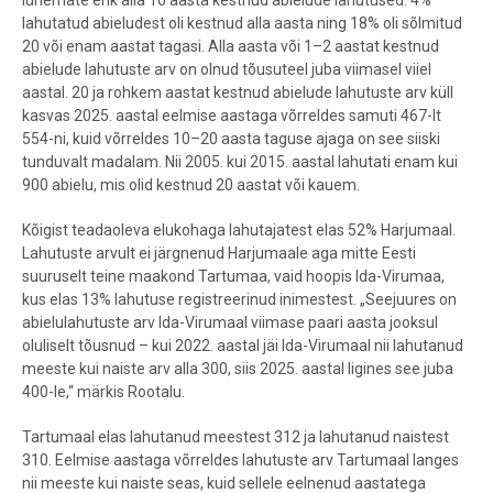
lahutatud abieludest oli kestnud alla aasta ning 18% oli sõlmitud
20 või enam aastat tagasi. Alla aasta või 1–2 aastat kestnud
abielude lahutuste arv on olnud tõusuteel juba viimasel viiel
aastal. 20 ja rohkem aastat kestnud abielude lahutuste arv küll
kasvas 2025. aastal eelmise aastaga võrreldes samuti 467-lt
554-ni, kuid võrreldes 10–20 aasta taguse ajaga on see siiski
tunduvalt madalam. Nii 2005. kui 2015. aastal lahutati enam kui
900 abielu, mis olid kestnud 20 aastat või kauem.
Kõigist teadaoleva elukohaga lahutajatest elas 52% Harjumaal.
Lahutuste arvult ei järgnenud Harjumaale aga mitte Eesti
suuruselt teine maakond Tartumaa, vaid hoopis Ida-Virumaa,
kus elas 13% lahutuse registreerinud inimestest. „Seejuures on
abielulahutuste arv Ida-Virumaal viimase paari aasta jooksul
oluliselt tõusnud – kui 2022. aastal jäi Ida-Virumaal nii lahutanud
meeste kui naiste arv alla 300, siis 2025. aastal ligines see juba
400-le,“ märkis Rootalu.
Tartumaal elas lahutanud meestest 312 ja lahutanud naistest
310. Eelmise aastaga võrreldes lahutuste arv Tartumaal langes
nii meeste kui naiste seas, kuid sellele eelnenud aastatega