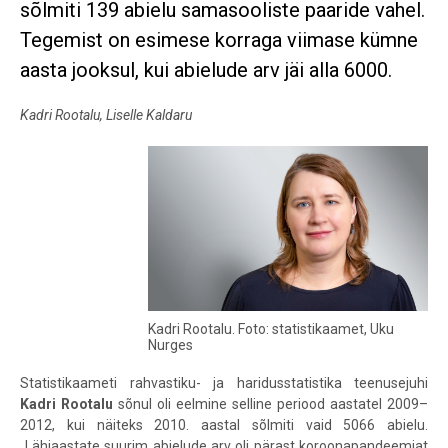
sõlmiti 139 abielu samasooliste paaride vahel.
Tegemist on esimese korraga viimase kümne
aasta jooksul, kui abielude arv jäi alla 6000.
Kadri Rootalu, Liselle Kaldaru
Kadri Rootalu. Foto: statistikaamet, Uku
Nurges
Statistikaameti rahvastiku- ja haridusstatistika teenusejuhi
Kadri Rootalu
sõnul oli eelmine selline periood aastatel 2009–
2012, kui näiteks 2010. aastal sõlmiti vaid 5066 abielu.
„Lähiaastate suurim abielude arv oli pärast koroonapandeemiat