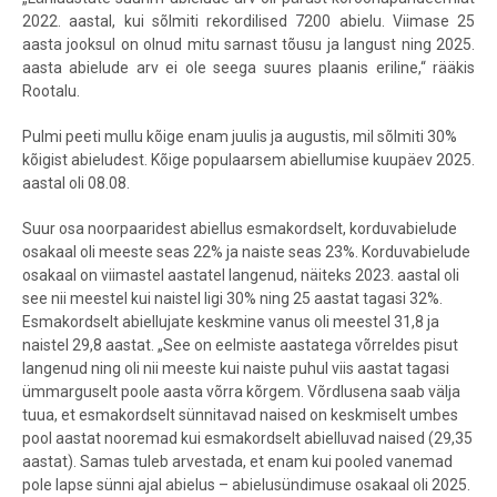
2022. aastal, kui sõlmiti rekordilised 7200 abielu. Viimase 25
aasta jooksul on olnud mitu sarnast tõusu ja langust ning 2025.
aasta abielude arv ei ole seega suures plaanis eriline,“ rääkis
Rootalu.
Pulmi peeti mullu kõige enam juulis ja augustis, mil sõlmiti 30%
kõigist abieludest. Kõige populaarsem abiellumise kuupäev 2025.
aastal oli 08.08.
Suur osa noorpaaridest abiellus esmakordselt, korduvabielude
osakaal oli meeste seas 22% ja naiste seas 23%. Korduvabielude
osakaal on viimastel aastatel langenud, näiteks 2023. aastal oli
see nii meestel kui naistel ligi 30% ning 25 aastat tagasi 32%.
Esmakordselt abiellujate keskmine vanus oli meestel 31,8 ja
naistel 29,8 aastat. „See on eelmiste aastatega võrreldes pisut
langenud ning oli nii meeste kui naiste puhul viis aastat tagasi
ümmarguselt poole aasta võrra kõrgem. Võrdlusena saab välja
tuua, et esmakordselt sünnitavad naised on keskmiselt umbes
pool aastat nooremad kui esmakordselt abielluvad naised (29,35
aastat). Samas tuleb arvestada, et enam kui pooled vanemad
pole lapse sünni ajal abielus – abielusündimuse osakaal oli 2025.