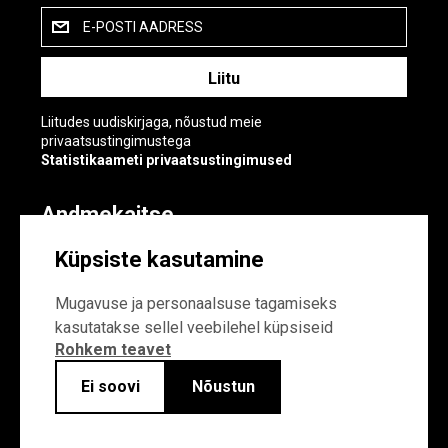
E-POSTI AADRESS
Liitudes uudiskirjaga, nõustud meie
privaatsustingimustega
Statistikaameti privaatsustingimused
Andmekaitse
Andmekaitse
Küpsiste kasutamine
Küpsiste sätted
Mugavuse ja personaalsuse tagamiseks
kasutatakse sellel veebilehel küpsiseid
Rohkem teavet
Ei soovi
Nõustun