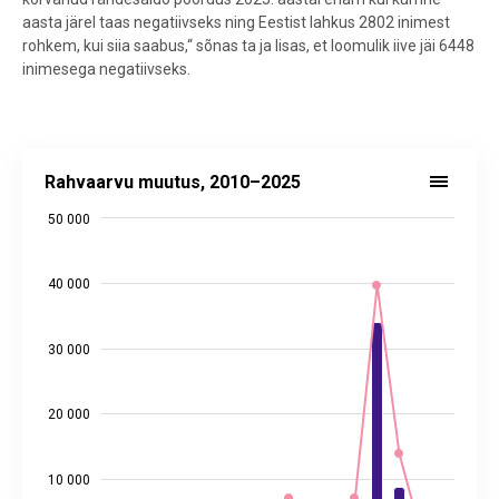
aasta järel taas negatiivseks ning Eestist lahkus 2802 inimest
rohkem, kui siia saabus,“ sõnas ta ja lisas, et loomulik iive jäi 6448
inimesega negatiivseks.
Rahvaarvu muutus, 2010–2025
Rahvaarvu muutus, 2010–2025
Combination chart with 3 data series.
50 000
Allikas: statistikaamet
View as data table, Rahvaarvu muutus, 2010–2025
The chart has 1 X axis displaying categories.
40 000
The chart has 2 Y axes displaying values, and values.
30 000
20 000
10 000