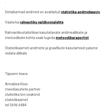
.
Detailsemad andmed on avaldatud
statistika andmebaasis
.
Vaata ka
rahvastiku valdkonnalehte
.
Rahvastikustatistikas kasutatavate andmeallikate ja
metoodikate kohta saab lugeda
metoodikaraportist
.
Statistikaameti andmete ja graafikute kasutamisel palume
viidata allikale.
Täpsem teave
Annaliisa Köss
meediasuhete partner
statistika levi osakond
statistikaamet
tel 5696 6484