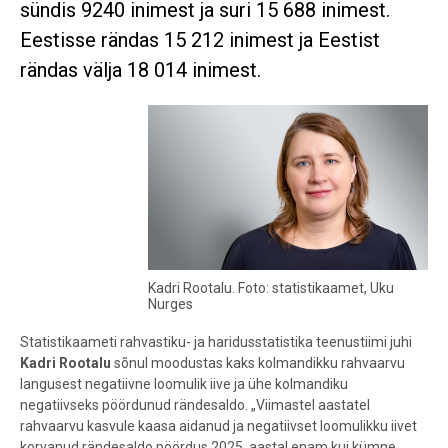
sündis 9240 inimest ja suri 15 688 inimest.
Eestisse rändas 15 212 inimest ja Eestist
rändas välja 18 014 inimest.
Kadri Rootalu. Foto: statistikaamet, Uku
Nurges
Statistikaameti rahvastiku- ja haridusstatistika teenustiimi juhi
Kadri Rootalu
sõnul moodustas kaks kolmandikku rahvaarvu
langusest negatiivne loomulik iive ja ühe kolmandiku
negatiivseks pöördunud rändesaldo. „Viimastel aastatel
rahvaarvu kasvule kaasa aidanud ja negatiivset loomulikku iivet
korvanud rändesaldo pöördus 2025. aastal enam kui kümne