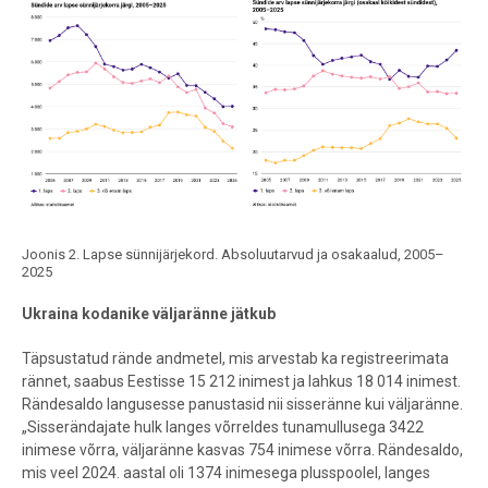
Joonis 2. Lapse sünnijärjekord. Absoluutarvud ja osakaalud, 2005–
2025
Ukraina kodanike väljaränne jätkub
Täpsustatud rände andmetel, mis arvestab ka registreerimata
rännet, saabus Eestisse 15 212 inimest ja lahkus 18 014 inimest.
Rändesaldo langusesse panustasid nii sisseränne kui väljaränne.
„Sisserändajate hulk langes võrreldes tunamullusega 3422
inimese võrra, väljaränne kasvas 754 inimese võrra. Rändesaldo,
mis veel 2024. aastal oli 1374 inimesega plusspoolel, langes