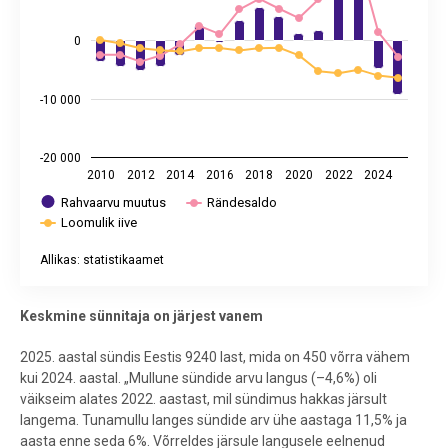
0
-10 000
-20 000
2010
2012
2014
2016
2018
2020
2022
2024
Rahvaarvu muutus
Rändesaldo
Loomulik iive
Allikas: statistikaamet
End of interactive chart.
Keskmine sünnitaja on järjest vanem
2025. aastal sündis Eestis 9240 last, mida on 450 võrra vähem
kui 2024. aastal. „Mullune sündide arvu langus (–4,6%) oli
väikseim alates 2022. aastast, mil sündimus hakkas järsult
langema. Tunamullu langes sündide arv ühe aastaga 11,5% ja
aasta enne seda 6%. Võrreldes järsule langusele eelnenud