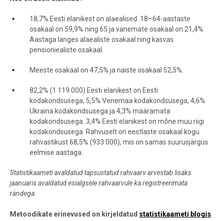
18,7% Eesti elanikest on alaealised. 18–64-aastaste
osakaal on 59,9% ning 65 ja vanemate osakaal on 21,4%.
Aastaga langes alaealiste osakaal ning kasvas
pensioniealiste osakaal.
Meeste osakaal on 47,5% ja naiste osakaal 52,5%.
82,2% (1 119 000) Eesti elanikest on Eesti
kodakondsusega, 5,5% Venemaa kodakondsusega, 4,6%
Ukraina kodakondsusega ja 4,3% määramata
kodakondsusega. 3,4% Eesti elanikest on mõne muu riigi
kodakondsusega. Rahvuselt on eestlaste osakaal kogu
rahvastikust 68,5% (933 000), mis on samas suurusjärgus
eelmise aastaga.
Statistikaameti avaldatud täpsustatud rahvaarv arvestab lisaks
jaanuaris avaldatud esialgsele rahvaarvule ka registreerimata
rändega.
Metoodikate erinevused on kirjeldatud
statistikaameti blogis