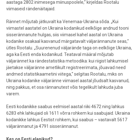
aastaga 2802 inimesega miinuspoolele,“ kirjeldas Rootalu
viimaseid rändenäitajaid.
Rännet mõjutab jätkuvalt ka Venemaa-Ukraina sõda. „Kui
viimastel aastatel on Ukraina kodanikud eelkõige andnud tooni
sisserännanute hulgas, siis viimasel kahel aastal on Ukraina
kodanike osakaal kasvanud märgatavalt väljarännanute seas,“
ütles Rootalu. „Suurenenud väljarände taga on eelkõige Ukraina,
aga ka Eesti enda kodanikud. Teataval määral mõjutab
väljarännet ka rändestatistika metoodika: kui riigist lahkumisel
jäetakse väljaränne ametlikult registreerimata, jõuavad need
andmed statistikaametini viitega,“ selgitas Rootalu, miks on
Ukraina kodanike väljaränne viimasel aastal jõudsalt kasvanud,
ning pakkus, et osa rännanutest võis tegelikult lahkuda juba
varem.
Eesti kodanikke saabus eelmisel aastal riiki 4672 ning lahkus
6283 ehk lahkujaid oli 1611 võrra rohkem kui saabujaid.
Ukraina
kodanikke lahkus Eestist rohkem, kui saabus – vastavalt 5617
väljarännanut ja 4791 sisserännanut.
Kes on Eesti elanikud?