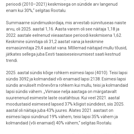
perioodi (2010–2021) keskmisega on sündide arv langenud
enam kui 30%,“ selgitas Rootalu.
Summaarne sündimuskordaja, mis arvestab sünnituseas naiste
arvu, oli 2025. aastal 1,16. Aasta varem oli see näitaja 1,18 ja
2022. aastale eelnenud viieaastase perioodi keskmisena 1,62.
Keskmine sünnitaja oli 31,2 aastat vana ja keskmine
esmasünnitaja 29,4 aastat vana. Mõlemad näitajad mullu tõusid,
jätkates sellega juba Eesti taasiseseisvumisest saati kestnud
trendi.
2025. aastal sündis kõige rohkem esimesi lapsi (4010). Teisi lapsi
sündis 3092 ja kolmandaid või enamaid lapsi 2138. Esimesi lapsi
sündis arvuliselt mõnevõrra rohkem kui mullu, teisi ja kolmandaid
lapsi sündis vähem. „Viimase nelja aastaga on märgatavalt
suurenenud esimeste laste osatähtsus. Kui veel 2021. aastal
moodustasid esimesed lapsed 37% kõigist sündidest, siis 2025.
aastal oli näitaja juba 43% juures. Alates 2021. aastast on
esimesi lapsi sündinud 19% vähem, teisi lapsi 35% vähem ja
kolmandaid (või enamaid) 40% vähem,“ selgitas Rootalu.