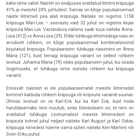
kahe nime vahel. Naistel on sealjuures eraldatud liitnimi kriipsuga
41% ja meestel 24% juhtudest. Samas on kõige populaarsemad
naiste liitnimed pea alati kriipsuga. Näiteks on registris 1158
kriipsuga Mari-Liisi – seevastu vaid 32 juhul on registris kirjas
kriipsuta Mari-Liis. Vastanduva näitena saab tuua näiteks Anna-
Liisa (412)
vs
Anna Liisa (29). Ehkki tühikuga liitnimedega naisi on
arvuliselt rohkem, on kõige populaarsemad kombinatsioonid
kirjutatud kriipsuga. Populaarseim tühikuga naisenimi on Anna
Maria (121), kuid temagi kriipsuga variant on sellest rohkem
levinud. Johanna Maria (79) oleks populaarseim juhul, kui seada
tingimuseks, et tühikuga nime esineks rohkem kui kriipsuga
varianti.
Erinevalt naistest ei ole populaarseimatel meeste liitnimedel
kommet kalduda rohkem kriipsuga või kriipsuta variandi suunas.
Ühtviisi levinud on nii Karl-Erik kui ka Karl Erik, kuid mida
haruldasemaks nimi muutub, seda tõenäolisem on, et nimi on
eraldatud tühikuga. Levinumatest meeste liitnimedest on
kriipsuta kolmel juhul neljast näiteks Karl August ja Karl Oskar,
kriipsuga nimedest näeme sama suhet näiteks Ken-Marteni või
Sven-Eriku puhul.