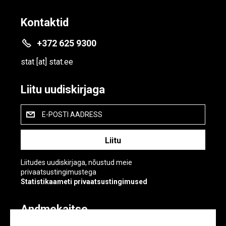
Kontaktid
+372 625 9300
stat
[at]
stat.ee
Liitu uudiskirjaga
E-POSTI AADRESS
Liitudes uudiskirjaga, nõustud meie
privaatsustingimustega
Statistikaameti privaatsustingimused
Andmekaitse
Andmekaitse