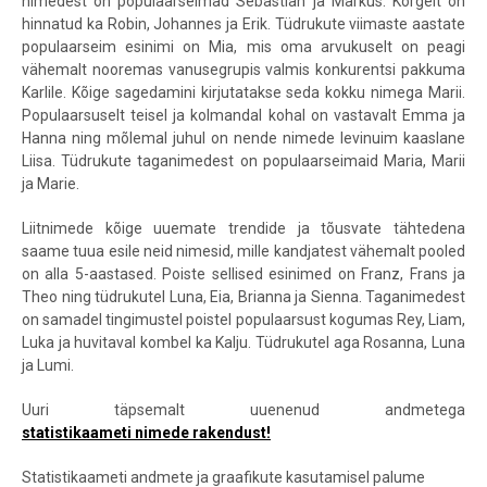
nimedest on populaarseimad Sebastian ja Markus. Kõrgelt on
hinnatud ka Robin, Johannes ja Erik. Tüdrukute viimaste aastate
populaarseim esinimi on Mia, mis oma arvukuselt on peagi
vähemalt nooremas vanusegrupis valmis konkurentsi pakkuma
Karlile. Kõige sagedamini kirjutatakse seda kokku nimega Marii.
Populaarsuselt teisel ja kolmandal kohal on vastavalt Emma ja
Hanna ning mõlemal juhul on nende nimede levinuim kaaslane
Liisa. Tüdrukute taganimedest on populaarseimaid Maria, Marii
ja Marie.
Liitnimede kõige uuemate trendide ja tõusvate tähtedena
saame tuua esile neid nimesid, mille kandjatest vähemalt pooled
on alla 5-aastased. Poiste sellised esinimed on Franz, Frans ja
Theo ning tüdrukutel Luna, Eia, Brianna ja Sienna. Taganimedest
on samadel tingimustel poistel populaarsust kogumas Rey, Liam,
Luka ja huvitaval kombel ka Kalju. Tüdrukutel aga Rosanna, Luna
ja Lumi.
Uuri täpsemalt uuenenud andmetega
statistikaameti nimede rakendust
!
Statistikaameti andmete ja graafikute kasutamisel palume