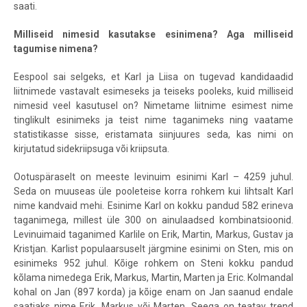
saati.
Milliseid nimesid kasutakse esinimena? Aga milliseid
tagumise nimena?
Eespool sai selgeks, et Karl ja Liisa on tugevad kandidaadid
liitnimede vastavalt esimeseks ja teiseks pooleks, kuid milliseid
nimesid veel kasutusel on? Nimetame liitnime esimest nime
tinglikult esinimeks ja teist nime taganimeks ning vaatame
statistikasse sisse, eristamata siinjuures seda, kas nimi on
kirjutatud sidekriipsuga või kriipsuta.
Ootuspäraselt on meeste levinuim esinimi Karl – 4259 juhul.
Seda on muuseas üle pooleteise korra rohkem kui lihtsalt Karl
nime kandvaid mehi. Esinime Karl on kokku pandud 582 erineva
taganimega, millest üle 300 on ainulaadsed kombinatsioonid.
Levinuimaid taganimed Karlile on Erik, Martin, Markus, Gustav ja
Kristjan. Karlist populaarsuselt järgmine esinimi on Sten, mis on
esinimeks 952 juhul. Kõige rohkem on Steni kokku pandud
kõlama nimedega Erik, Markus, Martin, Marten ja Eric. Kolmandal
kohal on Jan (897 korda) ja kõige enam on Jan saanud endale
saatjaks nime Erik, Markus või Marten. Seega on teatav trend