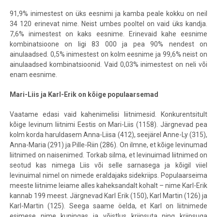
91,9% inimestest on üks eesnimi ja kamba peale kokku on neil
34 120 erinevat nime. Neist umbes pooltel on vaid üks kandja.
7,6% inimestest on kaks eesnime. Erinevaid kahe eesnime
kombinatsioone on ligi 83 000 ja pea 90% nendest on
ainulaadsed. 0,5% inimestest on kolm eesnime ja 99,6% neist on
ainulaadsed kombinatsioonid. Vaid 0,03% inimestest on neli või
enam eesnime.
Mari-Liis ja Karl-Erik on kõige populaarsemad
Vaatame edasi vaid kahenimelisi liitnimesid. Konkurentsitult
kõige levinum liitnimi Eestis on Mari-Liis (1158). Järgnevad pea
kolm korda haruldasem Anna-Liisa (412), seejärel Anne-Ly (315),
Anna-Maria (291) ja Pille-Riin (286). On ilmne, et kõige levinumad
liitnimed on naisenimed
. Torkab silma, et levinuimad liitnimed on
seotud kas nimega Liis või selle sarnasega ja kõigil viiel
levinuimal nimel on nimede eraldajaks sidekriips. Populaarseima
meeste liitnime leiame alles kaheksandalt kohalt – nime Karl-Erik
kannab 199 meest. Järgnevad Karl Erik (150), Karl Martin (126) ja
Karl-Martin (125). Seega saame öelda, et Karl on liitnimede
esimese nime kuningas ja võistlus kriipsuta ning kriipsuga