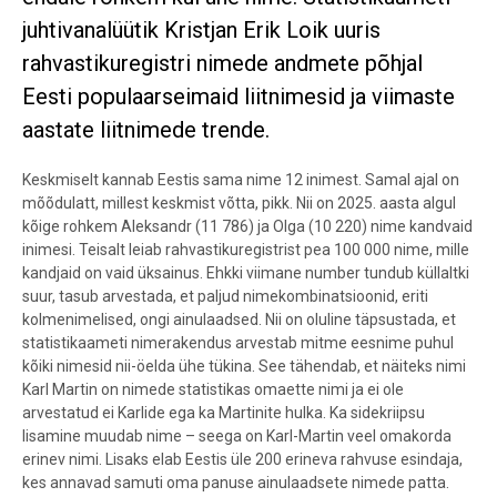
juhtivanalüütik Kristjan Erik Loik uuris
rahvastikuregistri nimede andmete põhjal
Eesti populaarseimaid liitnimesid ja viimaste
aastate liitnimede trende.
Keskmiselt kannab Eestis sama nime 12 inimest. Samal ajal on
mõõdulatt, millest keskmist võtta, pikk. Nii on 2025. aasta algul
kõige rohkem Aleksandr (11 786) ja Olga (10 220) nime kandvaid
inimesi. Teisalt leiab rahvastikuregistrist pea 100 000 nime, mille
kandjaid on vaid üksainus. Ehkki viimane number tundub küllaltki
suur, tasub arvestada, et paljud nimekombinatsioonid, eriti
kolmenimelised, ongi ainulaadsed. Nii on oluline täpsustada, et
statistikaameti nimerakendus arvestab mitme eesnime puhul
kõiki nimesid nii-öelda ühe tükina. See tähendab, et näiteks nimi
Karl Martin on nimede statistikas omaette nimi ja ei ole
arvestatud ei Karlide ega ka Martinite hulka. Ka sidekriipsu
lisamine muudab nime – seega on Karl-Martin veel omakorda
erinev nimi. Lisaks elab Eestis üle 200 erineva rahvuse esindaja,
kes annavad samuti oma panuse ainulaadsete nimede patta.