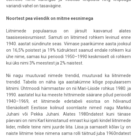
variandi vahel on tasavägine.
Noortest pea viiendik on mitme eesnimega
Liitnimede populaarsus on järsult kasvanud alates
taasiseseisvumisest. Samuti on liitnimed rohkem levinud enne
1940. aastat sündinute seas. Viimase paarikümne aasta jooksul
on 16,5% poistest ja 19% tüdruktest saanud endale rohkem kui
ühe nime, samas kui perioodi 1950–1990 keskmiselt oli rohkem
kui üks nimi 3% meestest ja 2% naistest.
Nii nagu muutuvad nimede trendid, muutuvad ka liitnimede
trendid. Tabelis on näha iga aastakümne kõige populaarsem
liitnimi. Ühtmoodi hämmastav on nii Mari-Liiside rohkus 1980. ja
1990. aastatel kui ka meeste hittnimede säärane põud perioodil
1940–1969, et liitnimede edetabeli esiotsa on hõivanud
tõenäoliselt Eestisse kolinud soomlaste nimed nagu Markku
Juhani või Pekka Juhani. Alates 1980ndatest kuni tänase
päevani on nimi Karl kinnistanud ennast kui igati kindel liitnimede
liider, millele teine nimi juurde liita. Liisa ja sarnaselt kõlav Ly on
naiste liitnime teise nimena sama rolli täitnud juba 1960ndatest