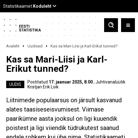
Avaleht
Uudised
Kas sa Mari-Liisi ja Karl-Erikut tunned?
Kas sa Mari-Liisi ja Karl-
Erikut tunned?
Postitatud
17. jaanuar 2025, 8.00
, Juhtivanalüütik
UUDIS
Kristjan Erik Loik
Liitnimede populaarsus on järsult kasvanud
alates taasiseseisvumisest. Viimase
paarikümne aasta jooksul on ligi kuuendik
poistest ja ligi viiendik tüdrukutest saanud
endale rohkem kui ühe nime. Statistikaameti