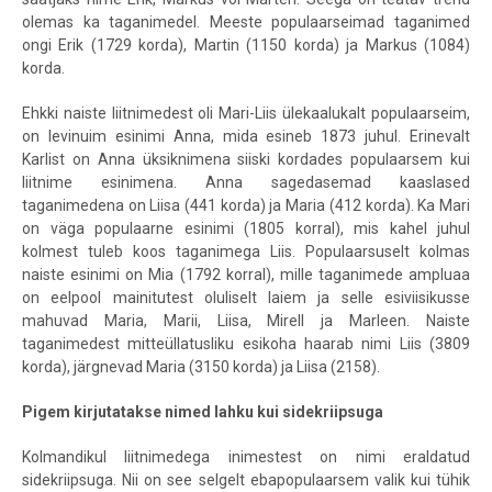
olemas ka taganimedel. Meeste populaarseimad taganimed
ongi Erik (1729 korda), Martin (1150 korda) ja Markus (1084)
korda.
Ehkki naiste liitnimedest oli Mari-Liis ülekaalukalt populaarseim,
on levinuim esinimi Anna, mida esineb 1873 juhul. Erinevalt
Karlist on Anna üksiknimena siiski kordades populaarsem kui
liitnime esinimena. Anna sagedasemad kaaslased
taganimedena on Liisa (441 korda) ja Maria (412 korda). Ka Mari
on väga populaarne esinimi (1805 korral), mis kahel juhul
kolmest tuleb koos taganimega Liis. Populaarsuselt kolmas
naiste esinimi on Mia (1792 korral), mille taganimede ampluaa
on eelpool mainitutest oluliselt laiem ja selle esiviisikusse
mahuvad Maria, Marii, Liisa, Mirell ja Marleen. Naiste
taganimedest mitteüllatusliku esikoha haarab nimi Liis (3809
korda), järgnevad Maria (3150 korda) ja Liisa (2158).
Pigem kirjutatakse nimed lahku kui sidekriipsuga
Kolmandikul liitnimedega inimestest on nimi eraldatud
sidekriipsuga. Nii on see selgelt ebapopulaarsem valik kui tühik