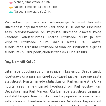
Mehed, nime eraldaja tühik
Naised, nime eraldaja sidekriips
Naised, nime eraldaja tühik
End of interactive chart.
Vanuselises jaotuses on sidekriipsuga liitnimed kriipsuta
liitnimedest populaarsemad vaid enne 1950. aastat sündinute
seas. Märkimisväärne on kriipsuga liitnimede osakaal kõige
vanemas vanuserühmas. Tõeline liitnimede buum ja eriti
kriipsuta liitnimede buum saabus alates 1990. aastal
sündinutega. Kriipsuta liitnimede osakaal on 1990ndate alguses
sündinute 65–70% pealt jõudnud tänaseks juba üle 80%.
Rey, Liam või Kalju?
Liitnimede populaarsus on ajas pigem kasvanud. Seega tasub
lõpetuseks kirja panna mõned soovitused just viimase viie aasta
statistikast. Poiste nimede statistikas on Karl esinime A ja O ka
noorte seas ja levinuimad kooslused on Karl Gustav, Karl
Sebastian ning Karl Markus. Üksiknimede statistikas viimastel
aastatel kõrgele tõusnud Hugo on ka populaarne esinimi ning
sellegi levinuim kaaslane taganimeks on Sebastian. Tagumistest