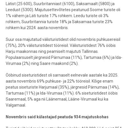
Lätist (25 600), Suurbritanniast (6100), Saksamaalt (5800) ja
Leedust (5300). Majutusettevõtetes peatunud Soome turiste oli
1% vähem ja Läti turiste 17% rohkem. Leedu turiste oli 3%
rohkem, Suurbritannia turiste 18% ja Saksamaa turiste 23%
rohkem kui 2024. aasta novembris.
Suur osa majutatud välisturistidest olid novembris puhkusereisil
(75%), 20% välisturistidest tööreisil. Välisturistidest 76% ööbis
Harju maakonnas ning peamiselt majututi Tallinnas.
Populaarsuselt järgnesid Pärnumaa (11%), Tartumaa (6%) ja Ida-
Virumaa (2%) ning Saare maakond (2%).
Ööbinud siseturistidest oli sarnaselt eelnevale aastale ka 2025.
aasta novembris 69% puhkuse- ja 22% tööreisil. Kõige enam
peatus siseturiste Harjumaal (35%), järgnesid Pärnumaa (14%),
Tartumaa (11%) ja Ida-Virumaa (11%). 6% siseturistidest ööbis
Saaremaal, 5% aga nii Läänemaal, Lääne-Virumaal kui ka
Valgamaal.
Novembris said külastajad peatuda 934 majutuskohas