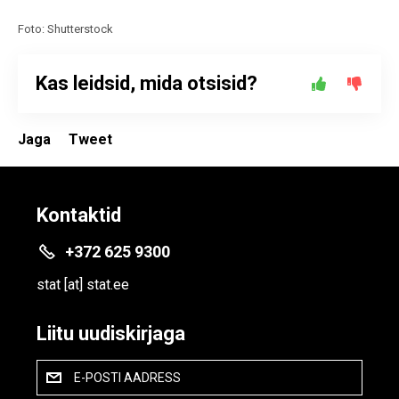
Foto: Shutterstock
Kas leidsid, mida otsisid?
Jaga
Tweet
Kontaktid
+372 625 9300
stat
[at]
stat.ee
Liitu uudiskirjaga
E-POSTI AADRESS