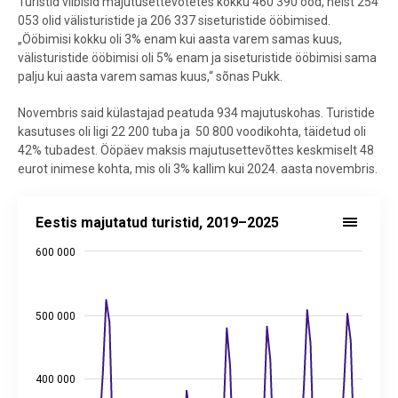
Turistid viibisid majutusettevõtetes kokku 460 390 ööd, neist 254
053 olid välisturistide ja 206 337 siseturistide ööbimised.
„Ööbimisi kokku oli 3% enam kui aasta varem samas kuus,
välisturistide ööbimisi oli 5% enam ja siseturistide ööbimisi sama
palju kui aasta varem samas kuus,“ sõnas Pukk.
Novembris said külastajad peatuda 934 majutuskohas. Turistide
kasutuses oli ligi 22 200 tuba ja 50 800 voodikohta, täidetud oli
42% tubadest. Ööpäev maksis majutusettevõttes keskmiselt 48
eurot inimese kohta, mis oli 3% kallim kui 2024. aasta novembris.
Eestis majutatud turistid, 2019–2025
Eestis majutatud turistid, 2019–2025
Line chart with 3 lines.
600 000
Allikas: statistikaamet
View as data table, Eestis majutatud turistid, 2019–2025
The chart has 1 X axis displaying categories.
500 000
The chart has 2 Y axes displaying values, and values.
400 000