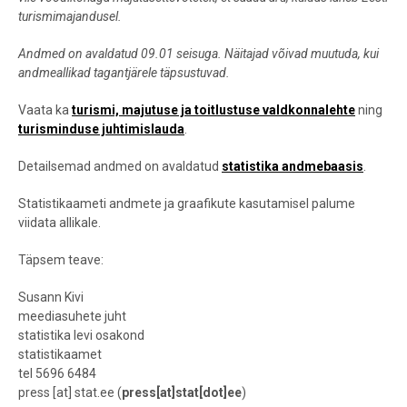
turismimajandusel.
Andmed on avaldatud 09.01 seisuga. Näitajad võivad muutuda, kui
andmeallikad tagantjärele täpsustuvad.
Vaata ka
turismi, majutuse ja toitlustuse valdkonnalehte
ning
turisminduse juhtimislauda
.
Detailsemad andmed on avaldatud
statistika andmebaasis
.
Statistikaameti andmete ja graafikute kasutamisel palume
viidata allikale.
Täpsem teave:
Susann Kivi
meediasuhete juht
statistika levi osakond
statistikaamet
tel 5696 6484
press
[at]
stat.ee
(
press[at]stat[dot]ee
)