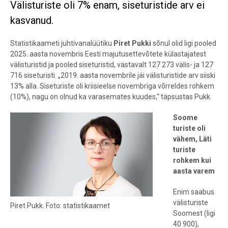
Välisturiste oli 7% enam, siseturistide arv ei
kasvanud.
Statistikaameti juhtivanalüütiku
Piret Pukki
sõnul olid ligi pooled
2025. aasta novembris Eesti majutusettevõtete külastajatest
välisturistid ja pooled siseturistid, vastavalt 127 273 välis- ja 127
716 siseturisti. „2019. aasta novembrile jäi välisturistide arv siiski
13% alla. Siseturiste oli kriisieelse novembriga võrreldes rohkem
(10%), nagu on olnud ka varasemates kuudes,“ täpsustas Pukk.
Soome
turiste oli
vähem, Läti
turiste
rohkem kui
aasta varem
Enim saabus
välisturiste
Piret Pukk. Foto: statistikaamet
Soomest (ligi
40 900),