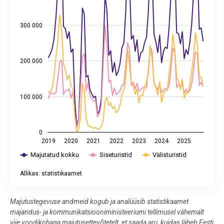
300 000
200 000
100 000
0
2019
2020
2021
2022
2023
2024
2025
Majutatud kokku
Siseturistid
Välisturistid
Allikas: statistikaamet
End of interactive chart.
Majutustegevuse andmeid kogub ja analüüsib statistikaamet
majandus- ja kommunikatsiooniministeeriumi tellimusel vähemalt
viie voodikohaga majutusettevõtetelt, et saada aru, kuidas läheb Eesti