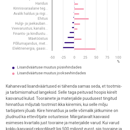
Haridus
Kinnisvaraalane teg…
Avalik haldus ja riigi…
Ehitus
Hulgi- ja jaekauban…
Veevarustus; kanalis…
Finants- ja kindlustu…
Mäetööstus
Põllumajandus, met…
Elektrienergia, gaasi…
-50
-25
0
25
50
75
100
%
Lisandväärtuse muutus püsivhindades
Lisandväärtuse muutus jooksevhindades
End of interactive chart.
Kahanevad lisandväärtused ei tähenda samas seda, et tootmis-
ja tarbimismahud langeksid. Selle taga peituvad hoopis kiirelt
kasvanud kulud. Toorainete ja materjalide puudusest tingitud
hinnatõus mõjutab tootmist ikka kiiremini, kui selle mõju
tarbijateni jõuab. Kiire hinnatõus ja selle võimalik jätkumine on
jõudnud ka ettevõtjate ootustesse. Märgatavalt kasvasid
esimeses kvartalis just tooraine ja materjalide varud. Kui varud
kokku kasvasid rekordiliselt ligi 500 miljonit eurot, siis tooraine ja