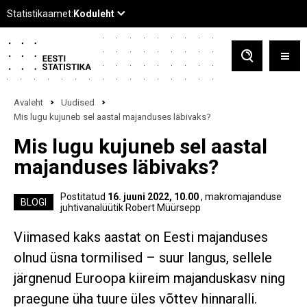
Avaleht
Uudised
Mis lugu kujuneb sel aastal majanduses läbivaks?
Mis lugu kujuneb sel aastal
majanduses läbivaks?
Postitatud
16. juuni 2022, 10.00
, makromajanduse
BLOGI
juhtivanalüütik Robert Müürsepp
Viimased kaks aastat on Eesti majanduses
olnud üsna tormilised – suur langus, sellele
järgnenud Euroopa kiireim majanduskasv ning
praegune üha tuure üles võttev hinnaralli.