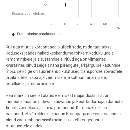
Toit
Eluase, vesi, elekter …
-20
0
20
40
60
80
%
Eratarbimise reaalmuutus
End of interactive chart.
Küll aga muutis koroonaaeg oluliselt seda, mida tarbitakse.
Koduseks jäädes hakati keskenduma rohkem kodukuludele –
remontimisele ja sisustamisele. Nüüd aga on viimastes
kvartalites olnud selgelt näha piirangute järkjärgulise kadumise
mõju. Eelkõige on suurenenud kulutused transpordile, rõivastele
ja jalatsitele, vaba aja veetmisele ja kultuuri tarbimisele,
hotellidele ja restoranidele.
Hea märk on see, et alates eelmisest majanduskriisist on
inimeste säästud pidevalt kasvanud ja Eesti kodumajapidamiste
finantsvõimekus ajas aina paranenud. Koroonakriiski on
näidanud, et võrreldes ülejäänud Euroopaga on Eesti majandus
olnud väga kohanemisvõimeline ja kiirelt reageerinud
muutuvatele oludele.