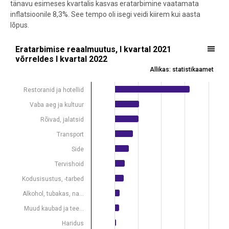
tänavu esimeses kvartalis kasvas eratarbimine vaatamata
inflatsioonile 8,3%. See tempo oli isegi veidi kiirem kui aasta
lõpus.
Eratarbimise reaalmuutus, I kvartal 2021 võrreldes I
Eratarbimise reaalmuutus, I kvartal 2021
võrreldes I kvartal 2022
Bar chart with 12 bars.
Allikas: statistikaamet
Allikas: statistikaamet
View as data table, Eratarbimise reaalmuutus, I kvartal 2021 võrrel
Restoranid ja hotellid
The chart has 1 X axis displaying .
Vaba aeg ja kultuur
The chart has 1 Y axis displaying %. Data ranges from -0.25 to 64.45.
Rõivad, jalatsid
Transport
Side
Tervishoid
Kodusisustus, -tarbed
Alkohol, tubakas, na…
Muud kaubad ja tee…
Haridus