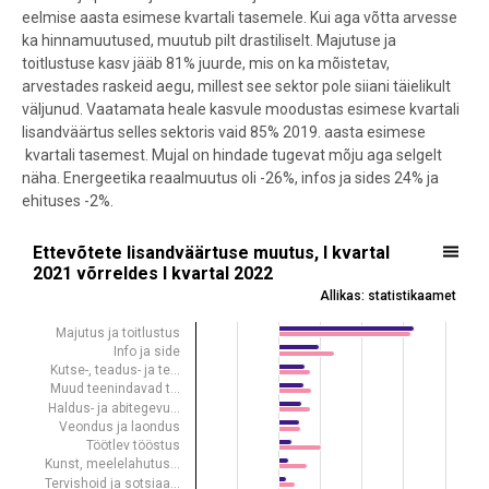
eelmise aasta esimese kvartali tasemele. Kui aga võtta arvesse
ka hinnamuutused, muutub pilt drastiliselt. Majutuse ja
toitlustuse kasv jääb 81% juurde, mis on ka mõistetav,
arvestades raskeid aegu, millest see sektor pole siiani täielikult
väljunud. Vaatamata heale kasvule moodustas esimese kvartali
lisandväärtus selles sektoris vaid 85% 2019. aasta esimese
kvartali tasemest. Mujal on hindade tugevat mõju aga selgelt
näha. Energeetika reaalmuutus oli -26%, infos ja sides 24% ja
ehituses -2%.
Ettevõtete lisandväärtuse muutus, I kvartal 2021 võr
Ettevõtete lisandväärtuse muutus, I kvartal
2021 võrreldes I kvartal 2022
Bar chart with 2 data series.
Allikas: statistikaamet
Allikas: statistikaamet
Majutus ja toitlustus
View as data table, Ettevõtete lisandväärtuse muutus, I kvartal 202
Info ja side
The chart has 1 X axis displaying .
Kutse-, teadus- ja te…
The chart has 1 Y axis displaying %. Data ranges from -25.98 to 81.4
Muud teenindavad t…
Haldus- ja abitegevu…
Veondus ja laondus
Töötlev tööstus
Kunst, meelelahutus…
Tervishoid ja sotsiaa…