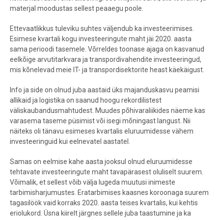
materjal moodustas sellest peaaegu poole.
Ettevaatlikkus tuleviku suhtes väljendub ka investeerimises.
Esimese kvartali kogu investeeringute maht jäi 2020. aasta
sama perioodi tasemele. Võrreldes toonase ajaga on kasvanud
eelkõige arvutitarkvara ja transpordivahendite investeeringud,
mis kõnelevad meie IT- ja transpordisektorite heast käekäigust.
Info ja side on olnud juba aastaid üks majanduskasvu peamisi
allikaid ja logistika on saanud hoogu rekordilistest
väliskaubandusmahtudest. Muudes põhivaraliikides näeme kas
varasema taseme püsimist või isegi mõningast langust. Nii
näiteks oli tänavu esimeses kvartalis eluruumidesse vähem
investeeringuid kui eelnevatel aastatel.
Samas on eelmise kahe aasta jooksul olnud eluruumidesse
tehtavate investeeringute maht tavapärasest oluliselt suurem.
Võimalik, et sellest võib välja lugeda muutusi inimeste
tarbimisharjumustes. Eratarbimises kaasnes koroonaga suurem
tagasilöök vaid korraks 2020. aasta teises kvartalis, kui kehtis
eriolukord. Üsna kiirelt järgnes sellele juba taastumine ja ka