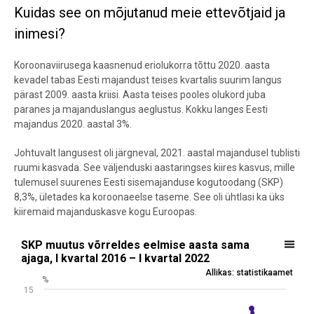
Kuidas see on mõjutanud meie ettevõtjaid ja
inimesi?
Koroonaviirusega kaasnenud eriolukorra tõttu 2020. aasta
kevadel tabas Eesti majandust teises kvartalis suurim langus
pärast 2009. aasta kriisi. Aasta teises pooles olukord juba
paranes ja majanduslangus aeglustus. Kokku langes Eesti
majandus 2020. aastal 3%.
Johtuvalt langusest oli järgneval, 2021. aastal majandusel tublisti
ruumi kasvada. See väljenduski aastaringses kiires kasvus, mille
tulemusel suurenes Eesti sisemajanduse kogutoodang (SKP)
8,3%, ületades ka koroonaeelse taseme. See oli ühtlasi ka üks
kiiremaid majanduskasve kogu Euroopas.
SKP muutus võrreldes eelmise aasta sama ajaga, I kvartal 2016 – I k
SKP muutus võrreldes eelmise aasta sama
ajaga, I kvartal 2016 – I kvartal 2022
Line chart with 25 data points.
Allikas: statistikaamet
%
Allikas: statistikaamet
15
View as data table, SKP muutus võrreldes eelmise aasta sama ajaga,