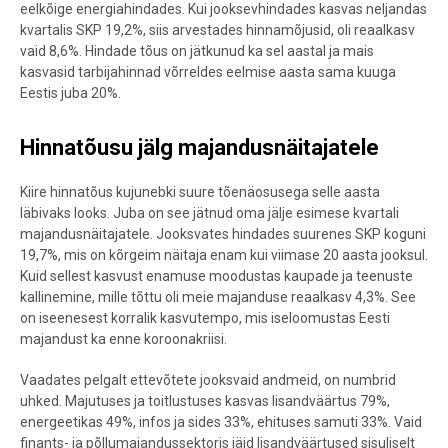
eelkõige energiahindades. Kui jooksevhindades kasvas neljandas
kvartalis SKP 19,2%, siis arvestades hinnamõjusid, oli reaalkasv
vaid 8,6%. Hindade tõus on jätkunud ka sel aastal ja mais
kasvasid tarbijahinnad võrreldes eelmise aasta sama kuuga
Eestis juba 20%.
Hinnatõusu jälg majandusnäitajatele
Kiire hinnatõus kujunebki suure tõenäosusega selle aasta
läbivaks looks. Juba on see jätnud oma jälje esimese kvartali
majandusnäitajatele. Jooksvates hindades suurenes SKP koguni
19,7%, mis on kõrgeim näitaja enam kui viimase 20 aasta jooksul.
Kuid sellest kasvust enamuse moodustas kaupade ja teenuste
kallinemine, mille tõttu oli meie majanduse reaalkasv 4,3%. See
on iseenesest korralik kasvutempo, mis iseloomustas Eesti
majandust ka enne koroonakriisi.
Vaadates pelgalt ettevõtete jooksvaid andmeid, on numbrid
uhked. Majutuses ja toitlustuses kasvas lisandväärtus 79%,
energeetikas 49%, infos ja sides 33%, ehituses samuti 33%. Vaid
finants- ja põllumajandussektoris jäid lisandväärtused sisuliselt