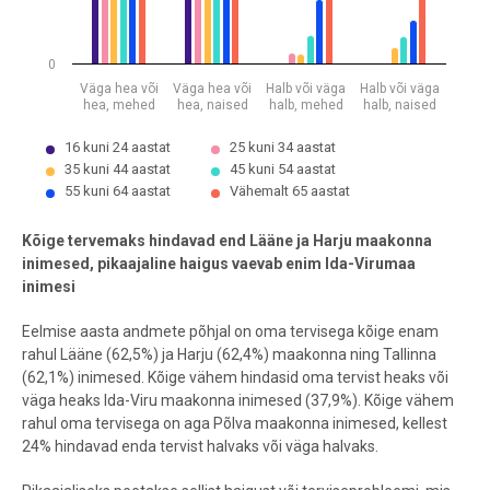
0
Väga hea või
Väga hea või
Halb või väga
Halb või väga
hea, mehed
hea, naised
halb, mehed
halb, naised
16 kuni 24 aastat
25 kuni 34 aastat
35 kuni 44 aastat
45 kuni 54 aastat
55 kuni 64 aastat
Vähemalt 65 aastat
End of interactive chart.
Kõige tervemaks hindavad end Lääne ja Harju maakonna
inimesed, pikaajaline haigus vaevab enim Ida-Virumaa
inimesi
Eelmise aasta andmete põhjal on oma tervisega kõige enam
rahul Lääne (62,5%) ja Harju (62,4%) maakonna ning Tallinna
(62,1%) inimesed. Kõige vähem hindasid oma tervist heaks või
väga heaks Ida-Viru maakonna inimesed (37,9%). Kõige vähem
rahul oma tervisega on aga Põlva maakonna inimesed, kellest
24% hindavad enda tervist halvaks või väga halvaks.