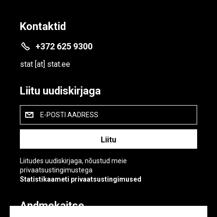
Kontaktid
+372 625 9300
stat
[at]
stat.ee
Liitu uudiskirjaga
E-POSTI AADRESS
Liitudes uudiskirjaga, nõustud meie
privaatsustingimustega
Statistikaameti privaatsustingimused
Andmekaitse