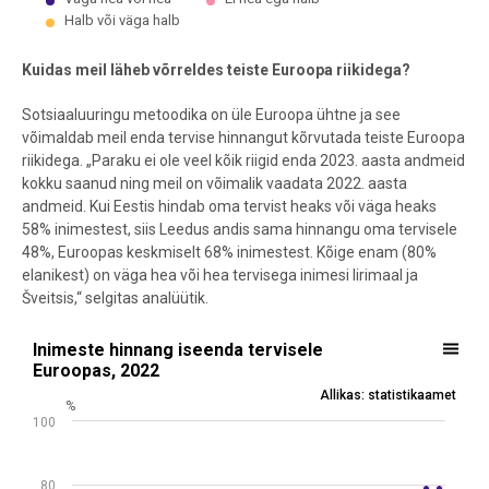
Halb või väga halb
End of interactive chart.
Kuidas meil läheb võrreldes teiste Euroopa riikidega?
Sotsiaaluuringu metoodika on üle Euroopa ühtne ja see
võimaldab meil enda tervise hinnangut kõrvutada teiste Euroopa
riikidega. „Paraku ei ole veel kõik riigid enda 2023. aasta andmeid
kokku saanud ning meil on võimalik vaadata 2022. aasta
andmeid. Kui Eestis hindab oma tervist heaks või väga heaks
58% inimestest, siis Leedus andis sama hinnangu oma tervisele
48%, Euroopas keskmiselt 68% inimestest. Kõige enam (80%
elanikest) on väga hea või hea tervisega inimesi Iirimaal ja
Šveitsis,“ selgitas analüütik.
Inimeste hinnang iseenda tervisele Euroopas, 2022
Inimeste hinnang iseenda tervisele
Euroopas, 2022
Bar chart with 30 bars.
Allikas: statistikaamet
%
Allikas: statistikaamet
100
View as data table, Inimeste hinnang iseenda tervisele Euroopas, 
The chart has 1 X axis displaying .
The chart has 1 Y axis displaying %. Data ranges from 48 to 80.2.
80