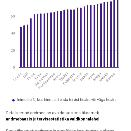
60
40
20
0
Läti
Rootsi
Norra
Poola
Tšehhi
Belgia
Taani
Bulgaaria
Kreeka
Saksamaa
Austria
Iirimaa
Leedu
Prantsusmaa
Itaalia
Inimeste %, kes hindasid enda tervist heaks või väga heaks
End of interactive chart.
Detailsemad andmed on avaldatud statistikaameti
andmebaasis
ja
tervisestatistika valdkonnalehel
.