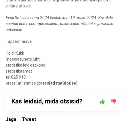
Statistikaameti andmete ja graafikute kasutamisel palume
viidata allikale.
Eesti Sotsiaaluuring 2024 kestab kuni 19. maini 2024. Kui olete
saanud kutse uuringus osaleda, palun leidke võimalus ja vastake
ankeedile.
Täpsem teave:
Heidi Kukk
meediasuhete juht
statistika levi osakond
statistikaamet
tel 625 9181
press
[at]
stat.ee
(
press[at]stat[dot]ee
)
Kas leidsid, mida otsisid?
Jaga
Tweet