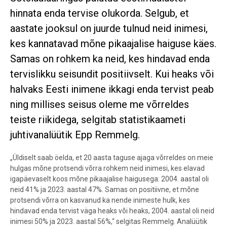
hinnata enda tervise olukorda. Selgub, et
aastate jooksul on juurde tulnud neid inimesi,
kes kannatavad mõne pikaajalise haiguse käes.
Samas on rohkem ka neid, kes hindavad enda
tervislikku seisundit positiivselt. Kui heaks või
halvaks Eesti inimene ikkagi enda tervist peab
ning millises seisus oleme me võrreldes
teiste riikidega, selgitab statistikaameti
juhtivanalüütik Epp Remmelg.
„Üldiselt saab öelda, et 20 aasta taguse ajaga võrreldes on meie
hulgas mõne protsendi võrra rohkem neid inimesi, kes elavad
igapäevaselt koos mõne pikaajalise haigusega: 2004. aastal oli
neid 41% ja 2023. aastal 47%. Samas on positiivne, et mõne
protsendi võrra on kasvanud ka nende inimeste hulk, kes
hindavad enda tervist väga heaks või heaks, 2004. aastal oli neid
inimesi 50% ja 2023. aastal 56%,“ selgitas Remmelg. Analüütik