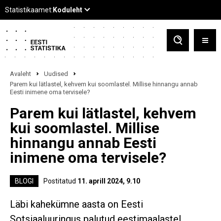
Avaleht
Uudised
Parem kui lätlastel, kehvem kui soomlastel. Millise hinnangu annab
Eesti inimene oma tervisele?
Parem kui lätlastel, kehvem
kui soomlastel. Millise
hinnangu annab Eesti
inimene oma tervisele?
BLOGI
Postitatud
11. aprill 2024, 9.10
Läbi kahekümne aasta on Eesti
Sotsiaaluuringus palutud eestimaalastel