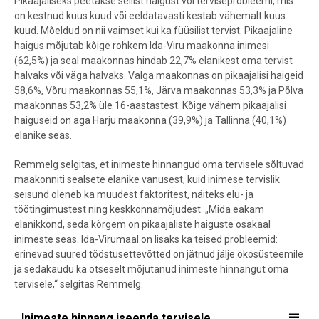
Pikaajaliseks peetakse sellist haigust või terviseprobleemi, mis
on kestnud kuus kuud või eeldatavasti kestab vähemalt kuus
kuud. Mõeldud on nii vaimset kui ka füüsilist tervist. Pikaajaline
haigus mõjutab kõige rohkem Ida-Viru maakonna inimesi
(62,5%) ja seal maakonnas hindab 22,7% elanikest oma tervist
halvaks või väga halvaks. Valga maakonnas on pikaajalisi haigeid
58,6%, Võru maakonnas 55,1%, Järva maakonnas 53,3% ja Põlva
maakonnas 53,2% üle 16-aastastest. Kõige vähem pikaajalisi
haiguseid on aga Harju maakonna (39,9%) ja Tallinna (40,1%)
elanike seas.
Remmelg selgitas, et inimeste hinnangud oma tervisele sõltuvad
maakonniti sealsete elanike vanusest, kuid inimese tervislik
seisund oleneb ka muudest faktoritest, näiteks elu- ja
töötingimustest ning keskkonnamõjudest. „Mida eakam
elanikkond, seda kõrgem on pikaajaliste haiguste osakaal
inimeste seas. Ida-Virumaal on lisaks ka teised probleemid:
erinevad suured tööstusettevõtted on jätnud jälje ökosüsteemile
ja sedakaudu ka otseselt mõjutanud inimeste hinnangut oma
tervisele,“ selgitas Remmelg.
Inimeste hinnang iseenda tervisele maakondade kaupa, 2023
Inimeste hinnang iseenda tervisele