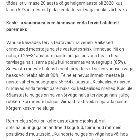
tõdes, et viimase 20 aasta kõige helgem aasta oli 2020, kus
lausa 59% inimestest pidas enda tervist väga heaks või heaks.
Kesk- ja vanemaealised hindavad enda tervist oluliselt
paremaks
Vanuse kasvades tervis teatavasti halveneb. Väikesed
erinevused meeste ja naiste vastustes siiski ilmnevad. Nii on
näha, et 25
–
34aastaste naiste hulgas on väga hea ja hea
tervisega naisi sama palju kui nooremas vanusegrupis (85%).
Seevastu meeste hulgas hindab oma tervist selles vanuses väga
heaks või heaks ainult 80%. Teine erinevus ilmneb meeste ja
naiste vahel vanusegrupis 55
–
64 eluaastat. Keskealised naised
hindavad enda tervist paremaks kui keskealised mehed. Kuid üle
65aastaste hulgas on halva või väga halva tervisega naisi jällegi
rohkem kui meeste hulgas. Viimast fakti võib mõjutada naiste
kõrgem keskmine eluiga.
Remmelgu sõnul on kahe aastakümne jooksul, mil
sotsiaaluuringuga on andmeid kogutud, toimunud mitmeid
positiivseid muutuseid. „Kui noorte hulgas on väga hea või hea