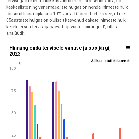
tervisega inimeste hulk kasvanud mõne protsendi võrra, siis
keskealiste ning vanemaealiste hulgas on nende inimeste hulk
tõusnud lausa ligikaudu 10% võrra. Rõõmu teeb ka see, et üle
65aastaste hulgas on oluliselt kasvanud eakate inimeste hulk,
kellele ei sea tervis igapäevategevustes piiranguid“, ütles
analüütik.
Hinnang enda tervisele vanuse ja soo järgi, 2023
Hinnang enda tervisele vanuse ja soo järgi,
2023
Bar chart with 6 data series.
Allikas: statistikaamet
%
Allikas: statistikaamet
100
View as data table, Hinnang enda tervisele vanuse ja soo järgi, 202
The chart has 1 X axis displaying .
The chart has 1 Y axis displaying %. Data ranges from 3.3 to 86.9.
75
50
25