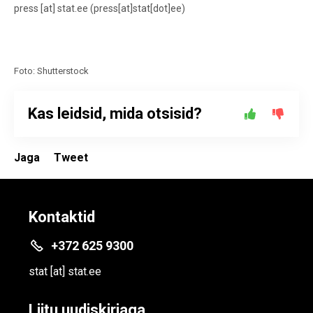
press
[at]
stat.ee
(press[at]stat[dot]ee)
Foto: Shutterstock
Kas leidsid, mida otsisid?
Jaga
Tweet
Kontaktid
+372 625 9300
stat
[at]
stat.ee
Liitu uudiskirjaga