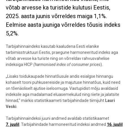
võtab arvesse ka turistide kulutusi Eestis,
2025. aasta juunis võrreldes maiga 1,1%.
Eelmise aasta juuniga võrreldes tõusis indeks
5,2%.
Tarbijahinnaindeks kasutab kaaludena Eesti elanike
tarbimisstruktuuri Eestis, praegune harmoneeritud indeks aga
võtab arvesse ka turiste ning on võrreldav rahvusvahelise
indeksiga HICP
(harmonised index of consumer prices
).
„Lisaks toidukaupade hinnatõusule andis esialgse hinnangu
kohaselt tooni puhkusereiside ja majutuse hinnatõus, kuid need
on tõenäoliselt ajutise iseloomuga. Vastupidist mõju avaldasid
indeksile aga madalamad eluasemekulud ning riiete ja jalatsite
hinnad,“ märkis statistikaameti tarbijahindade tiimijuht
Lauri
Veski
.
Tarbijahinnaindeksi juuni andmed avaldab statistikaamet
7. juulil
. Tarbijahindade harmoneeritud indeksi andmed
16. juulil