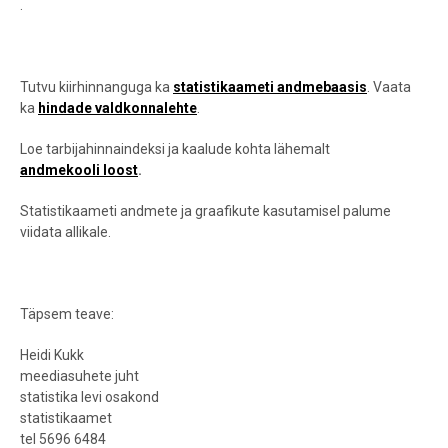
.
Tutvu kiirhinnanguga ka
statistikaameti andmebaasis
. Vaata
ka
hindade valdkonnalehte
.
Loe tarbijahinnaindeksi ja kaalude kohta lähemalt
andmekooli loost
.
Statistikaameti andmete ja graafikute kasutamisel palume
viidata allikale.
Täpsem teave:
Heidi Kukk
meediasuhete juht
statistika levi osakond
statistikaamet
tel 5696 6484