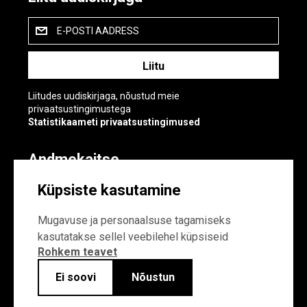
E-POSTI AADRESS
Liitudes uudiskirjaga, nõustud meie
privaatsustingimustega
Statistikaameti privaatsustingimused
Andmekaitse
Andmekaitse
Küpsiste kasutamine
Küpsiste sätted
Mugavuse ja personaalsuse tagamiseks
kasutatakse sellel veebilehel küpsiseid
Rohkem teavet
Ei soovi
Nõustun