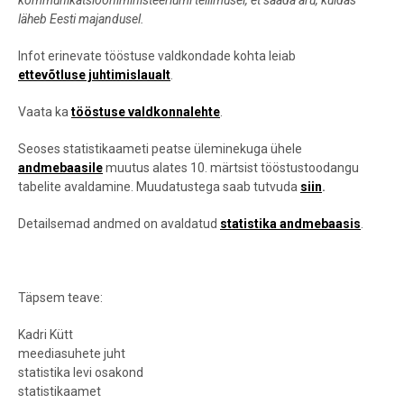
kommunikatsiooniministeeriumi tellimusel, et saada aru, kuidas
läheb Eesti majandusel.
Infot erinevate tööstuse valdkondade kohta leiab
ettevõtluse juhtimislaualt
.
Vaata ka
tööstuse valdkonnalehte
.
Seoses statistikaameti peatse üleminekuga ühele
andmebaasile
muutus alates 10. märtsist tööstustoodangu
tabelite avaldamine. Muudatustega saab tutvuda
siin
.
Detailsemad andmed on avaldatud
statistika andmebaasis
.
Täpsem teave:
Kadri Kütt
meediasuhete juht
statistika levi osakond
statistikaamet