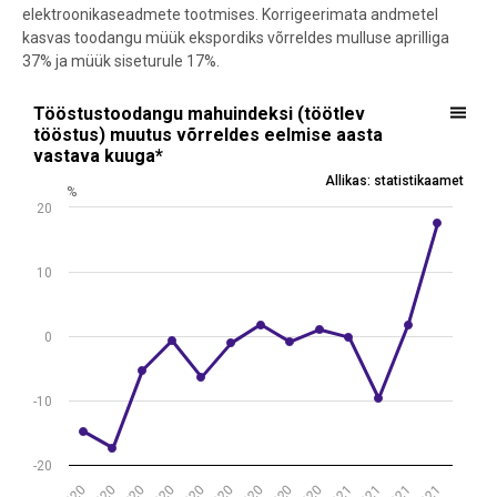
elektroonikaseadmete tootmises
.
Korrigeerimata andmetel
kasvas
toodangu
müük
ekspordiks
võrreldes mulluse aprilliga
37% ja
müük siseturule 17%.
Tööstustoodangu mahuindeksi (töötlev tööstus) muutus võrreldes 
Tööstustoodangu mahuindeksi (töötlev
tööstus) muutus võrreldes eelmise aasta
Line chart with 13 data points.
vastava kuuga*
Allikas: statistikaamet
Allikas: statistikaamet
%
* Tööpäevade arvuga korrigeeritud
20
View as data table, Tööstustoodangu mahuindeksi (töötlev tööstu
The chart has 1 X axis displaying .
The chart has 1 Y axis displaying %. Data ranges from -17.4 to 17.6.
10
0
-10
-20