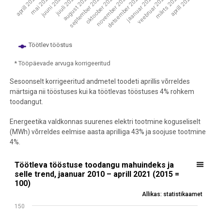
oktoober 2020
mai 2020
jaanuar 2021
august 2020
aprill 2021
november 2020
juuni 2020
veebruar 2021
september 2020
aprill 2020
detsember 2020
juuli 2020
märts 2021
Töötlev tööstus
* Tööpäevade arvuga korrigeeritud
End of interactive chart.
Sesoonselt korrigeeritud andmetel toodeti aprillis võrreldes
märtsiga nii tööstuses kui ka töötlevas tööstuses 4% rohkem
toodangut.
Energeetika valdkonnas suurenes elektri tootmine koguseliselt
(MWh) võrreldes eelmise aasta aprilliga 43% ja soojuse tootmine
4%.
Töötleva tööstuse toodangu mahuindeks ja selle trend, jaanuar 2010 
Töötleva tööstuse toodangu mahuindeks ja
selle trend, jaanuar 2010 – aprill 2021 (2015 =
Line chart with 2 lines.
100)
Allikas: statistikaamet
Allikas: statistikaamet
View as data table, Töötleva tööstuse toodangu mahuindeks ja selle
150
The chart has 1 X axis displaying .