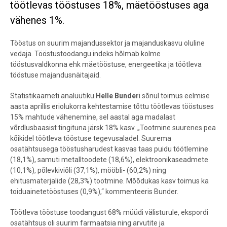
töötlevas tööstuses 18%, mäetööstuses aga
vähenes 1%.
Tööstus on suurim majandussektor ja majanduskasvu oluline
vedaja. Tööstustoodangu indeks hõlmab kolme
tööstusvaldkonna ehk mäetööstuse, energeetika ja töötleva
tööstuse majandusnäitajaid.
Statistikaameti analüütiku
Helle Bunder
i sõnul toimus eelmise
aasta aprillis eriolukorra kehtestamise tõttu töötlevas tööstuses
15% mahtude vähenemine, sel aastal aga madalast
võrdlusbaasist tingituna järsk 18% kasv. „Tootmine suurenes pea
kõikidel töötleva tööstuse tegevusaladel. Suurema
osatähtsusega tööstusharudest kasvas taas puidu töötlemine
(18,1%), samuti metalltoodete (18,6%), elektroonikaseadmete
(10,1%), põlevkiviõli (37,1%), mööbli- (60,2%) ning
ehitusmaterjalide (28,3%) tootmine. Mõõdukas kasv toimus ka
toiduainetetööstuses (0,9%),“ kommenteeris Bunder.
Töötleva tööstuse toodangust 68% müüdi välisturule,
ekspordi
osatähtsus oli suurim farmaatsia ning arvutite ja