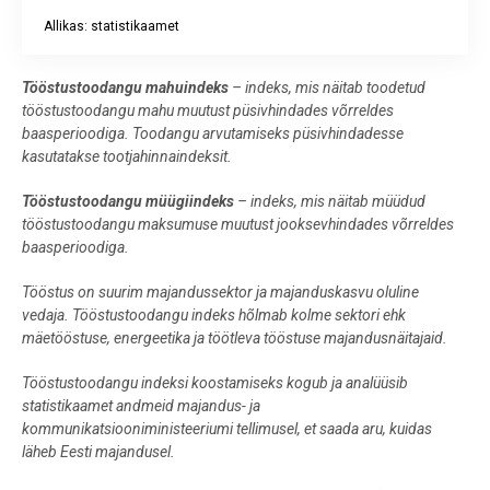
Allikas: statistikaamet
End of interactive chart.
Tööstustoodangu mahuindeks
– indeks, mis näitab toodetud
tööstustoodangu mahu muutust püsivhindades võrreldes
baasperioodiga. Toodangu arvutamiseks püsivhindadesse
kasutatakse tootjahinnaindeksit.
Tööstustoodangu müügiindeks
– indeks, mis näitab müüdud
tööstustoodangu maksumuse muutust jooksevhindades võrreldes
baasperioodiga.
Tööstus on suurim majandussektor ja majanduskasvu oluline
vedaja. Tööstustoodangu indeks hõlmab kolme sektori ehk
mäetööstuse, energeetika ja töötleva tööstuse majandusnäitajaid.
Tööstustoodangu indeksi koostamiseks kogub ja analüüsib
statistikaamet andmeid majandus- ja
kommunikatsiooniministeeriumi tellimusel, et saada aru, kuidas
läheb Eesti majandusel.