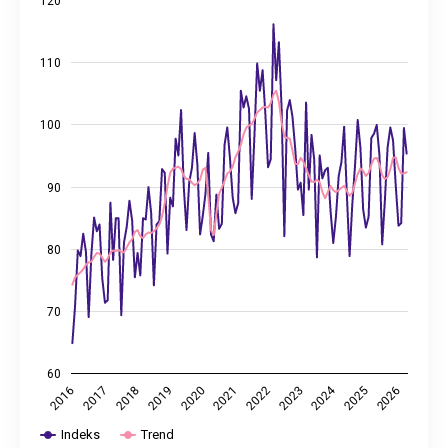
120
The chart has 1 X axis displaying categories.
The chart has 2 Y axes displaying values, and values.
110
100
90
80
70
60
2024
2025
2021
2017
2026
2022
2018
2023
2019
2020
2016
Indeks
Trend