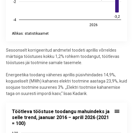
-2
-3,2
-3,2
-4
2026
Allikas: statistikaamet
End of interactive chart.
Sesoonselt korrigeeritud andmetel toodeti aprillis võrreldes
märtsiga tööstuses kokku 1,2% rohkem toodangut, töötlevas
tööstuses jäi tootmine samale tasemele.
Energeetika toodang vähenes aprillis püsivhindades 14,9%,
koguseliselt (MWh) kahanes elektri tootmine aastaga 23,9%, kuid
soojuse tootmine suurenes 3%. „Elektri tootmise kahanemise
taga on suuresti impordi kasv,“ lisas Kadarik.
Töötleva tööstuse toodangu mahuindeks ja selle trend, jaanuar 2016 
Töötleva tööstuse toodangu mahuindeks ja
Line chart with 2 lines.
selle trend, jaanuar 2016 – aprill 2026 (2021
= 100)
Allikas: statistikaamet
View as data table, Töötleva tööstuse toodangu mahuindeks ja selle