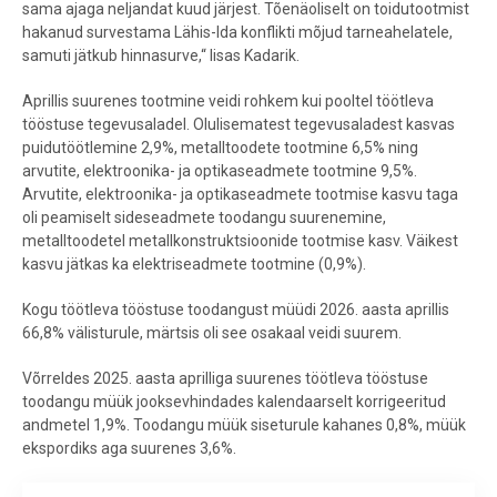
sama ajaga neljandat kuud järjest. Tõenäoliselt on toidutootmist
hakanud survestama Lähis-Ida konflikti mõjud tarneahelatele,
samuti jätkub hinnasurve,“ lisas Kadarik.
Aprillis suurenes tootmine veidi rohkem kui pooltel töötleva
tööstuse tegevusaladel. Olulisematest tegevusaladest kasvas
puidutöötlemine 2,9%, metalltoodete tootmine 6,5% ning
arvutite, elektroonika- ja optikaseadmete tootmine 9,5%.
Arvutite, elektroonika- ja optikaseadmete tootmise kasvu taga
oli peamiselt sideseadmete toodangu suurenemine,
metalltoodetel metallkonstruktsioonide tootmise kasv. Väikest
kasvu jätkas ka elektriseadmete tootmine (0,9%).
Kogu töötleva tööstuse toodangust müüdi 2026. aasta aprillis
66,8% välisturule, märtsis oli see osakaal veidi suurem.
Võrreldes 2025. aasta aprilliga suurenes töötleva tööstuse
toodangu müük jooksevhindades kalendaarselt korrigeeritud
andmetel 1,9%. Toodangu müük siseturule kahanes 0,8%, müük
ekspordiks aga suurenes 3,6%.
Töötleva tööstuse tööstustoodangu mahu muutus võrreldes eelmise