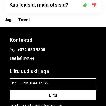
Kas leidsid, mida otsisid?
Jaga
Tweet
Kontaktid
+372 625 9300
stat
[at]
stat.ee
Liitu uudiskirjaga
E-POSTI AADRESS
Liitudes uudiskirjaga, nõustud meie