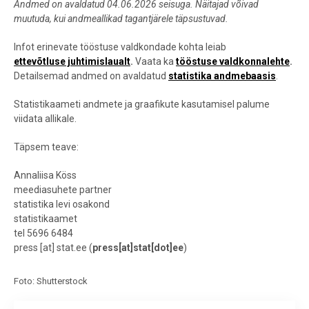
Andmed on avaldatud 04.06.2026 seisuga. Näitajad võivad
muutuda, kui andmeallikad tagantjärele täpsustuvad.
Infot erinevate tööstuse valdkondade kohta leiab
ettevõtluse juhtimislaualt
.
Vaata ka
tööstuse valdkonnalehte
.
Detailsemad andmed on avaldatud
statistika andmebaasis
.
Statistikaameti andmete ja graafikute kasutamisel palume
viidata allikale.
Täpsem teave:
Annaliisa Köss
meediasuhete partner
statistika levi osakond
statistikaamet
tel 5696 6484
press
[at]
stat.ee
(
press[at]stat[dot]ee
)
Foto: Shutterstock