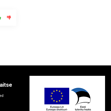
aitse
e
ted