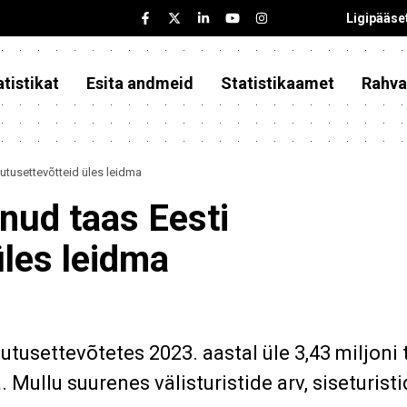
Ligipääse
tistikat
Esita andmeid
Statistikaamet
Rahva
jutusettevõtteid üles leidma
anud taas Eesti
üles leidma
usettevõtetes 2023. aastal üle 3,43 miljoni tu
 Mullu suurenes välisturistide arv, siseturisti