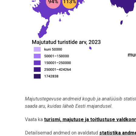
Majutustegevuse andmeid kogub ja analüüsib statist
saada aru, kuidas läheb Eesti majandusel.
Vaata ka
turismi, majutuse ja toitlustuse valdkon
Detailsemad andmed on avaldatud
statistika andm