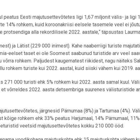
 peatus Eesti majutusettevõtetes ligi 1,67 miljonit välis- ja ligi 
iste 14% rohkem, kuid koroonakriisi eelsele tasemele veel ei jõutu
he protsendiga alla rekordilisele 2022. aastale,“ täpsustas Laurma
) ja Lätist (229 000 inimest). Kahe naaberriigi turiste majutati
ia-eelset taset ei ole Soomest saabunud turistide arv veel saa
iku võrra rohkem. Paljudest kaugematest riikidest, nagu näiteks S
u rohkem turiste kui 2022. aastal, kuid siiski vähem kui 2019. aa
271 000 turisti ehk 5% rohkem kui 2022. aasta samal kuul. Väli
b, et võrreldes 2022. aasta detsembriga suurenes välisturistide 
utusettevõtetes, järgnesid Pärnumaa (8%) ja Tartumaa (4%). Väli
dest kõige rohkem ehk 33% peatus Harjumaal, 14% Pärnumaal, 11% 
seturistid veetsid majutusettevõtetes kokku 210 000 ööd.
ja enama voodikohaga majutuskohta ehk 15 majutuskohta vähem ku