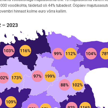
8 000 voodikohta, täidetud oli 44% tubadest. Ööpäev majutusasu
ovembri hinnast kolme euro võrra kallim.