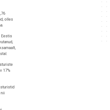
1,76
d, olles
a.
 Eestis
vutanud,
aksamaalt,
stal.
sturiste
arv 17%
sturistid
nii
i