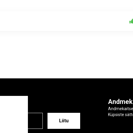
ga
Andmek
Andmekaits
Küpsiste sät
ESS