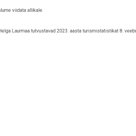
ume viidata allikale.
k Helga Laurmaa tutvustavad 2023. aasta turismistatistikat 8. veebru