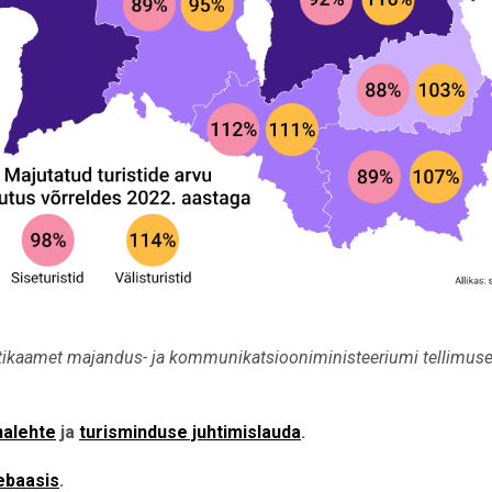
ikaamet majandus- ja kommunikatsiooniministeeriumi tellimusel
nalehte
ja
turisminduse juhtimislauda
.
ebaasis
.