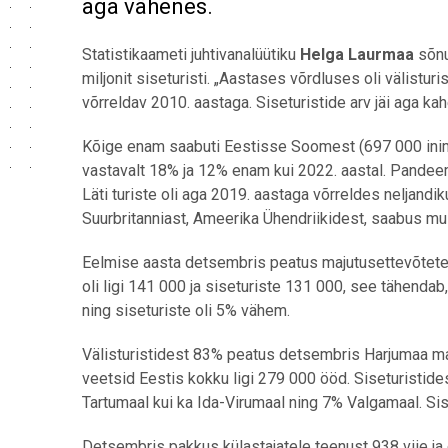
aga vähenes.
Statistikaameti juhtivanalüütiku
Helga Laurmaa
sõnul
miljonit siseturisti. „Aastases võrdluses oli välistur
võrreldav 2010. aastaga. Siseturistide arv jäi aga ka
Kõige enam saabuti Eestisse Soomest (697 000 inimest
vastavalt 18% ja 12% enam kui 2022. aastal. Pandeem
Läti turiste oli aga 2019. aastaga võrreldes neljand
Suurbritanniast, Ameerika Ühendriikidest, saabus mull
Eelmise aasta detsembris peatus majutusettevõtetes 
oli ligi 141 000 ja siseturiste 131 000, see tähenda
ning siseturiste oli 5% vähem.
Välisturistidest 83% peatus detsembris Harjumaa maj
veetsid Eestis kokku ligi 279 000 ööd. Siseturisti
Tartumaal kui ka Ida-Virumaal ning 7% Valgamaal. Si
Detsembris pakkus külastajatele teenust 938 viie 