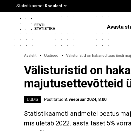
Avasta sta
Avaleht
Uudised
Välisturistid on hakanud taas Eesti ma
Välisturistid on hak
majutusettevõtteid 
UUDIS
Postitatud
8. veebruar 2024, 8.00
Statistikaameti andmetel peatus majut
mis ületab 2022. aasta taset 5% võrra.