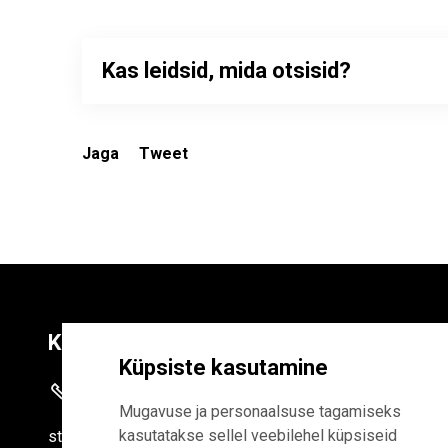
Kas leidsid, mida otsisid?
Jaga
Tweet
Kontaktid
Liitu uudiskirja
Küpsiste kasutamine
+372 625 9300
E-POSTI AADR
Mugavuse ja personaalsuse tagamiseks
kasutatakse sellel veebilehel küpsiseid
stat
[at]
stat.ee