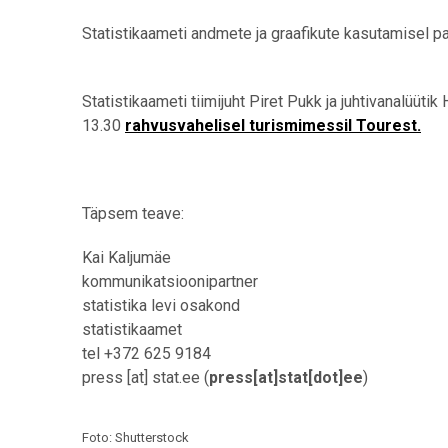
Statistikaameti andmete ja graafikute kasutamisel pal
Statistikaameti tiimijuht Piret Pukk ja juhtivanalüüti
13.30
rahvusvahelisel turismimessil Tourest.
Täpsem teave:
Kai Kaljumäe
kommunikatsioonipartner
statistika levi osakond
statistikaamet
tel +372 625 9184
press
[at]
stat.ee
(
press[at]stat[dot]ee
)
Foto: Shutterstock