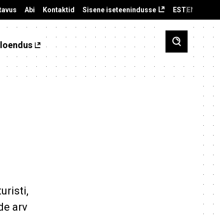
tavus
Abi
Kontaktid
Sisene iseteenindusse
EST
ENG
loendus
risti,
de arv